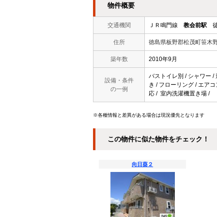
物件概要
交通機関
ＪＲ鳴門線
教会前駅
徒
住所
徳島県板野郡松茂町笹木
築年数
2010年9月
バストイレ別 / シャワー / 
設備・条件
き / フローリング / エア
の一例
応 / 室内洗濯機置き場 /
※各種情報と差異がある場合は現況優先となります
この物件に似た物件をチェック！
向日葵２