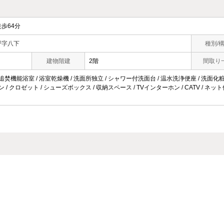
歩64分
野字八下
種別/
建物階建
2階
間取り
追焚機能浴室 / 浴室乾燥機 / 洗面所独立 / シャワー付洗面台 / 温水洗浄便座 / 洗面化粧台 
コン / クロゼット / シューズボックス / 収納スペース / TVインターホン / CATV / 