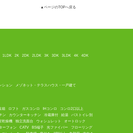
▲ページのTOPへ戻る
1LDK
2K
2DK
2LDK
3K
3DK
3LDK
4K
4DK
ンション
メゾネット・テラスハウス・一戸建て
駄箱
ロフト
ガスコンロ
IHコンロ
コンロ2口以上
チン
カウンターキッチン
冷蔵庫付
給湯
バストイレ別
室乾燥機
独立洗面台
ウォシュレット
オートロック
ターフォン
CATV
BS端子
光ファイバー
フローリング