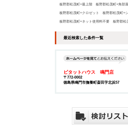
板野郡松茂町+最上階
板野郡松茂町+角部
板野郡松茂町+クロゼット
板野郡松茂町+
板野郡松茂町+ネット使用料不要
板野郡松
最近検索した条件一覧
ピタットハウス 鳴門店
〒772-0002
徳島県鳴門市撫養町斎田字北浜57