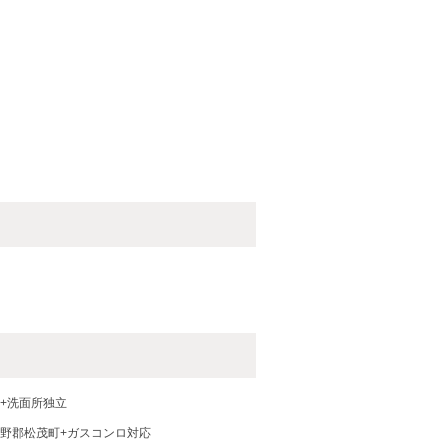
+洗面所独立
野郡松茂町+ガスコンロ対応