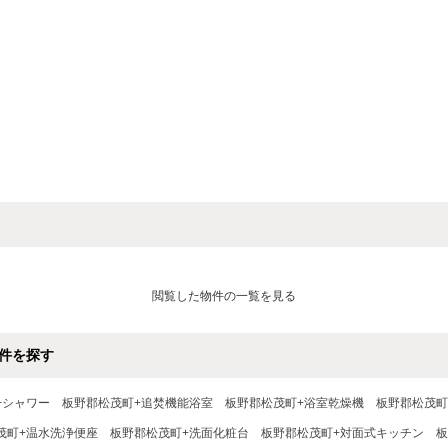
閲覧した物件の一覧を見る
件を探す
+シャワー
板野郡松茂町+追焚機能浴室
板野郡松茂町+浴室乾燥機
板野郡松茂町
茂町+温水洗浄便座
板野郡松茂町+洗面化粧台
板野郡松茂町+対面式キッチン
板