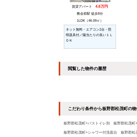
4.6万円
賃貸アパート
教会前駅 徒歩8分
1LDK（46.09㎡）
ネット無料・エアコン2台・照
明器具付／陽当たりの良い１Ｌ
ＤＫ
閲覧した物件の履歴
こだわり条件から板野郡松茂町の物
板野郡松茂町+バストイレ別
板野郡松茂町
板野郡松茂町+シャワー付洗面台
板野郡松