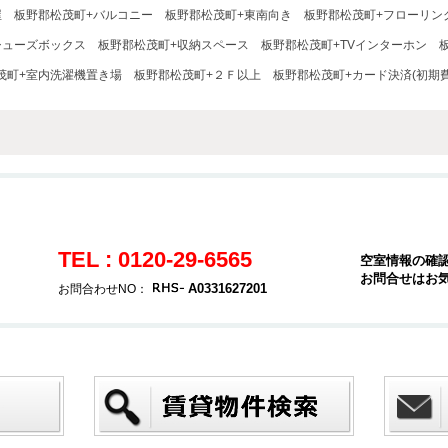
屋
板野郡松茂町+バルコニー
板野郡松茂町+東南向き
板野郡松茂町+フローリン
シューズボックス
板野郡松茂町+収納スペース
板野郡松茂町+TVインターホン
茂町+室内洗濯機置き場
板野郡松茂町+２Ｆ以上
板野郡松茂町+カード決済(初期費
TEL : 0120-29-6565
空室情報の確
お問合せはお
A0331627201
お問合わせNO：