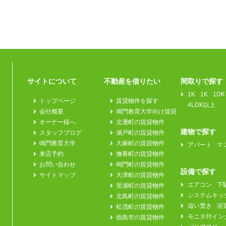
サイトについて
不動産を借りたい
間取りで探す
1K
1K
1DK
トップページ
賃貸物件を探す
4LDK以上
会社概要
鳴門教育大学向け賃貸
オーナー様へ
北灘町の賃貸物件
建物で探す
スタッフブログ
瀬戸町の賃貸物件
鳴門教育大学
大麻町の賃貸物件
アパート
マ
来店予約
撫養町の賃貸物件
お問い合わせ
鳴門町の賃貸物件
設備で探す
サイトマップ
大津町の賃貸物件
エアコン
下
里浦町の賃貸物件
システムキッ
北島町の賃貸物件
追い焚き
浴
松茂町の賃貸物件
モニタ付イン
徳島市の賃貸物件