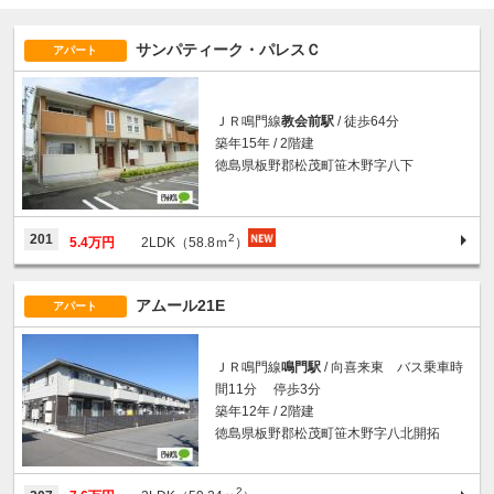
サンパティーク・パレスＣ
アパート
ＪＲ鳴門線
教会前駅
/ 徒歩64分
築年15年 / 2階建
徳島県板野郡松茂町笹木野字八下
2
201
5.4万円
2LDK（58.8ｍ
）
アムール21E
アパート
ＪＲ鳴門線
鳴門駅
/ 向喜来東 バス乗車時
間11分 停歩3分
築年12年 / 2階建
徳島県板野郡松茂町笹木野字八北開拓
2