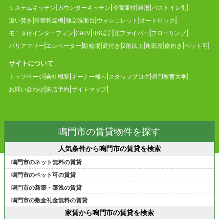
システムキッチン
カウンターキッチン
冷蔵庫付
給湯
バストイレ別
追い焚き
浴室乾燥機
独立洗面台
ウォシュレット
オートロック
モニタ付インターフォン
CATV
BS端子
光ファイバー
フローリング
バリアフリー
エレベーター
駐輪場
庭付き
2階以上
角部屋
南向き
ペット可
サイトについて
トップページ
会社概要
オーナー様へ
スタッフブログ
鳴門教育大学
お問い合わせ
来店予約
サイトマップ
鳴門市の賃貸物件を探す
人気条件から鳴門市の賃貸を検索
鳴門市のネット無料の賃貸
鳴門市のペット可の賃貸
鳴門市の新築・築浅の賃貸
鳴門市の敷金礼金無料の賃貸
家賃から鳴門市の賃貸を検索