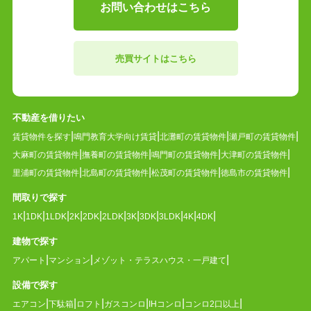
お問い合わせはこちら
売買サイトはこちら
不動産を借りたい
賃貸物件を探す
鳴門教育大学向け賃貸
北灘町の賃貸物件
瀬戸町の賃貸物件
大麻町の賃貸物件
撫養町の賃貸物件
鳴門町の賃貸物件
大津町の賃貸物件
里浦町の賃貸物件
北島町の賃貸物件
松茂町の賃貸物件
徳島市の賃貸物件
間取りで探す
1K
1DK
1LDK
2K
2DK
2LDK
3K
3DK
3LDK
4K
4DK
建物で探す
アパート
マンション
メゾット・テラスハウス・一戸建て
設備で探す
エアコン
下駄箱
ロフト
ガスコンロ
IHコンロ
コンロ2口以上