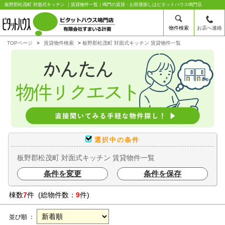
板野郡松茂町 対面式キッチン ｜賃貸物件一覧｜鳴門の賃貸・お部屋探しはピタットハウス鳴門店
物件検索
お店へ連絡
TOPページ
賃貸物件検索
板野郡松茂町 対面式キッチン 賃貸物件一覧
選択中の条件
板野郡松茂町 対面式キッチン 賃貸物件一覧
条件を変更
条件を保存
棟数
7
件 (総物件数：
9
件)
並び順 ：