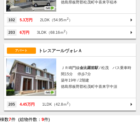
徳島県板野郡松茂町中喜来字稲本
2
102
5.3万円
2LDK（54.95ｍ
）
2
203
6万円
3LDK（68.16ｍ
）
トレスアールヴォレＡ
アパート
ＪＲ鳴門線
金比羅前駅
/ 松茂 バス乗車時
間15分 停歩7分
築年19年 / 2階建
徳島県板野郡松茂町中喜来字中須
2
205
4.45万円
1LDK（42.8ｍ
）
棟数
7
件 (総物件数：
9
件)
条件を絞り込む