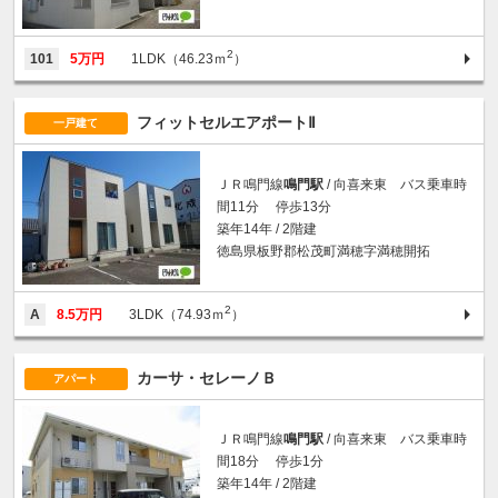
2
101
5万円
1LDK（46.23ｍ
）
フィットセルエアポートⅡ
一戸建て
ＪＲ鳴門線
鳴門駅
/ 向喜来東 バス乗車時
間11分 停歩13分
築年14年 / 2階建
徳島県板野郡松茂町満穂字満穂開拓
2
A
8.5万円
3LDK（74.93ｍ
）
カーサ・セレーノＢ
アパート
ＪＲ鳴門線
鳴門駅
/ 向喜来東 バス乗車時
間18分 停歩1分
築年14年 / 2階建