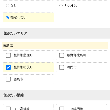
なし
１ヶ月以下
指定しない
住みたいエリア
徳島県
板野郡藍住町
板野郡北島町
板野郡松茂町
鳴門市
徳島市
住みたい沿線
ＪＲ高徳線
ＪＲ鳴門線