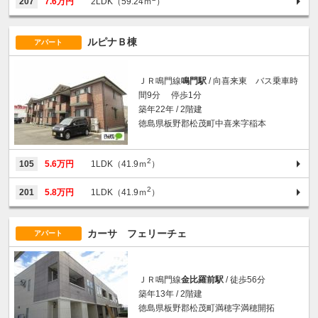
207
7.6万円
2LDK（59.24ｍ
）
ルピナＢ棟
アパート
ＪＲ鳴門線
鳴門駅
/ 向喜来東 バス乗車時
間9分 停歩1分
築年22年 / 2階建
徳島県板野郡松茂町中喜来字稲本
2
105
5.6万円
1LDK（41.9ｍ
）
2
201
5.8万円
1LDK（41.9ｍ
）
カーサ フェリーチェ
アパート
ＪＲ鳴門線
金比羅前駅
/ 徒歩56分
築年13年 / 2階建
徳島県板野郡松茂町満穂字満穂開拓