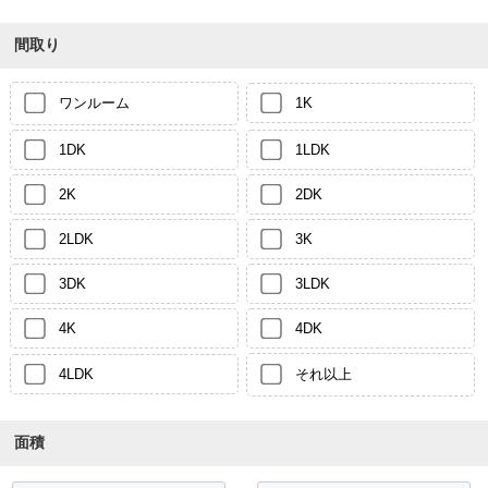
間取り
ワンルーム
1K
1DK
1LDK
2K
2DK
2LDK
3K
3DK
3LDK
4K
4DK
4LDK
それ以上
面積