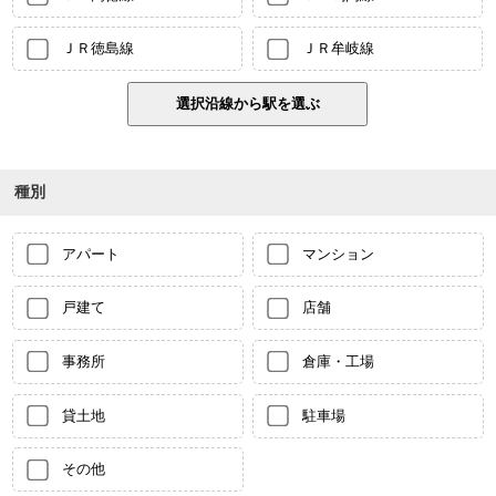
ＪＲ徳島線
ＪＲ牟岐線
種別
アパート
マンション
戸建て
店舗
事務所
倉庫・工場
貸土地
駐車場
その他