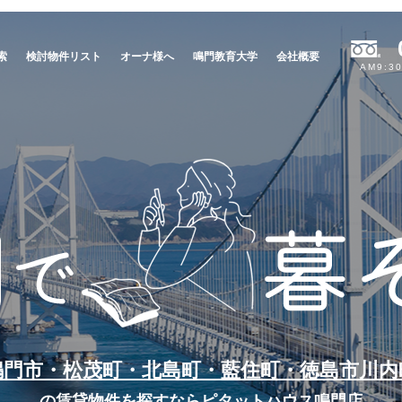
索
検討物件リスト
オーナ様へ
鳴門教育大学
会社概要
AM9:3
鳴門市・松茂町・北島町・藍住町・徳島市川内
の賃貸物件を探すならピタットハウス鳴門店