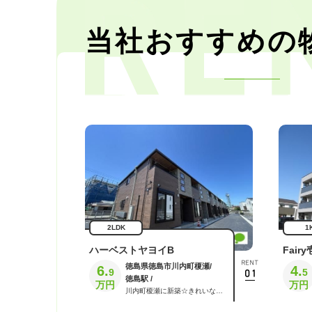
当社おすすめの
2LDK
1
ハーベストヤヨイB
Fair
徳島県徳島市川内町榎瀬/
6.
4.
9
5
徳島駅 /
川内町榎瀬に新築☆きれいなお部屋・充実の設備です！！IHクッキングヒーター、エアコン2台、宅配ボックス、インターネット無料などなど魅力がいっぱい。