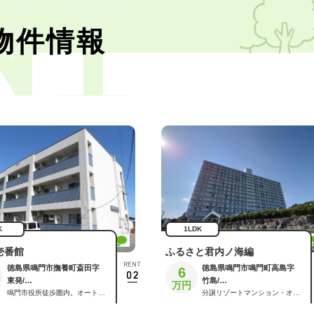
物件情報
K
1LDK
y壱番館
ふるさと君内ノ海編
徳島県鳴門市撫養町斎田字
徳島県鳴門市鳴門町高島字
6
東発/
竹島/
撫養駅 /
鳴門市役所徒歩圏内。オートロック・インターネット無料。築10年以内のキレイな1K。浴室は使いやすいサーモ水栓、キッチンには2口ガスコンロ付です。1階・角部屋。
鳴門駅 /
分譲リゾートマンション・オール電化・オートロック！眺望良好。北東向きの海側で、見晴しがいいです。大浴場や温水プールがご利用できます。対面式のカウンターキッチンです。