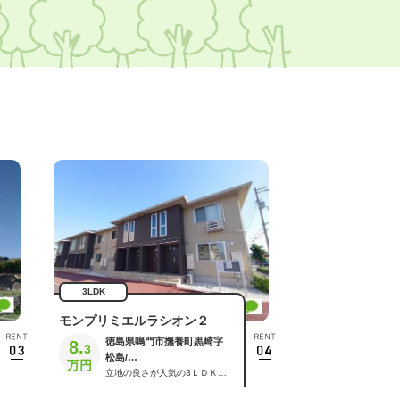
3LDK
モンプリミエルラシオン２
徳島県鳴門市撫養町黒崎字
8.
3
松島/
鳴門駅 /
立地の良さが人気の3ＬＤＫ・2階中部屋。キリン堂鳴門店さん道路向かいという好立地。インターネット無料、2600サイズシステムキッチン、室内物干し、各部屋に収納スペースあり。またＡＬＳＯＫホームセキュリティ標準搭載で安心生活。