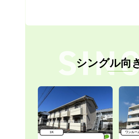
シングル向
1K
ワンルー