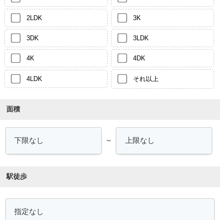
2LDK
3K
3DK
3LDK
4K
4DK
4LDK
それ以上
面積
～
駅徒歩