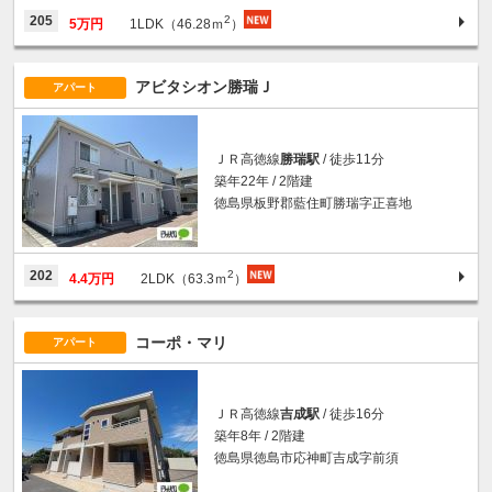
2
205
5万円
1LDK（46.28ｍ
）
アビタシオン勝瑞Ｊ
アパート
ＪＲ高徳線
勝瑞駅
/ 徒歩11分
築年22年 / 2階建
徳島県板野郡藍住町勝瑞字正喜地
2
202
4.4万円
2LDK（63.3ｍ
）
コーポ・マリ
アパート
ＪＲ高徳線
吉成駅
/ 徒歩16分
築年8年 / 2階建
徳島県徳島市応神町吉成字前須