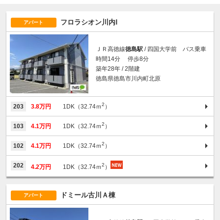
フロラシオン川内Ⅰ
アパート
ＪＲ高徳線
徳島駅
/ 四国大学前 バス乗車
時間14分 停歩8分
築年28年 / 2階建
徳島県徳島市川内町北原
2
203
3.8万円
1DK（32.74ｍ
）
2
103
4.1万円
1DK（32.74ｍ
）
2
102
4.1万円
1DK（32.74ｍ
）
2
202
4.2万円
1DK（32.74ｍ
）
ドミール古川Ａ棟
アパート