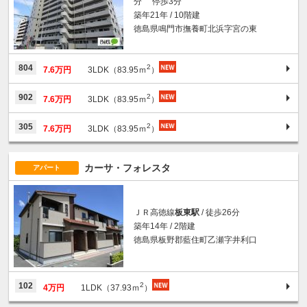
分 停歩3分
築年21年 / 10階建
徳島県鳴門市撫養町北浜字宮の東
2
804
7.6万円
3LDK（83.95ｍ
）
2
902
7.6万円
3LDK（83.95ｍ
）
2
305
7.6万円
3LDK（83.95ｍ
）
カーサ・フォレスタ
アパート
ＪＲ高徳線
板東駅
/ 徒歩26分
築年14年 / 2階建
徳島県板野郡藍住町乙瀬字井利口
2
102
4万円
1LDK（37.93ｍ
）