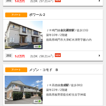
2
202
5.6万円
2LDK（57.21ｍ
）
ポワール２
アパート
ＪＲ鳴門線
金比羅前駅
/ 徒歩13分
築年10年 / 2階建
徳島県鳴門市大津町木津野字籔の内
2
202
5.2万円
2LDK（58.21ｍ
）
メゾン・コモド B
アパート
ＪＲ高徳線
吉成駅
/ 徒歩38分
築年22年 / 2階建
徳島県板野郡藍住町住吉字神蔵