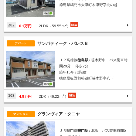
徳島県鳴門市大津町木津野字北の越
2
202
6.1万円
2LDK（59.55ｍ
）
サンパティーク・パレスＢ
アパート
ＪＲ高徳線
徳島駅
/ 笹木野中 バス乗車時
間29分 停歩2分
築年15年 / 2階建
徳島県板野郡松茂町笹木野字八下
2
103
4.9万円
2DK（46.22ｍ
）
グランヴィア・タニヤ
マンション
ＪＲ鳴門線
鳴門駅
/ 北浜 バス乗車時間5