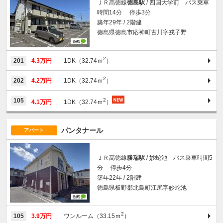
ＪＲ高徳線
徳島駅
/ 四国大学前 バス乗車
時間14分 停歩3分
築年29年 / 2階建
徳島県徳島市応神町古川字戎子野
2
201
4.3万円
1DK（32.74ｍ
）
2
202
4.2万円
1DK（32.74ｍ
）
2
105
4.1万円
1DK（32.74ｍ
）
パンタナール
アパート
ＪＲ高徳線
勝瑞駅
/ 妙蛇池 バス乗車時間5
分 停歩4分
築年22年 / 2階建
徳島県板野郡北島町江尻字妙蛇池
2
105
3.9万円
ワンルーム（33.15ｍ
）