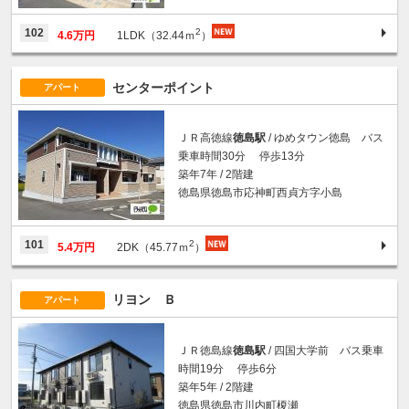
2
102
4.6万円
1LDK（32.44ｍ
）
センターポイント
アパート
ＪＲ高徳線
徳島駅
/ ゆめタウン徳島 バス
乗車時間30分 停歩13分
築年7年 / 2階建
徳島県徳島市応神町西貞方字小島
2
101
5.4万円
2DK（45.77ｍ
）
リヨン Ｂ
アパート
ＪＲ徳島線
徳島駅
/ 四国大学前 バス乗車
時間19分 停歩6分
築年5年 / 2階建
徳島県徳島市川内町榎瀬