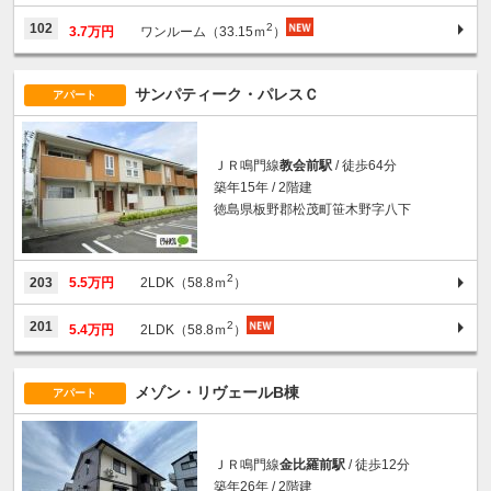
2
102
3.7万円
ワンルーム（33.15ｍ
）
サンパティーク・パレスＣ
アパート
ＪＲ鳴門線
教会前駅
/ 徒歩64分
築年15年 / 2階建
徳島県板野郡松茂町笹木野字八下
2
203
5.5万円
2LDK（58.8ｍ
）
2
201
5.4万円
2LDK（58.8ｍ
）
メゾン・リヴェールB棟
アパート
ＪＲ鳴門線
金比羅前駅
/ 徒歩12分
築年26年 / 2階建