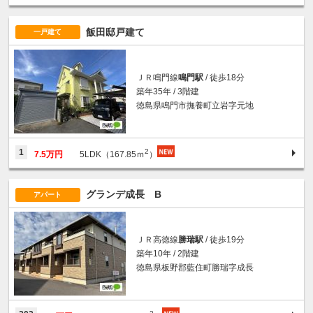
飯田邸戸建て
一戸建て
ＪＲ鳴門線
鳴門駅
/ 徒歩18分
築年35年 / 3階建
徳島県鳴門市撫養町立岩字元地
2
1
7.5万円
5LDK（167.85ｍ
）
グランデ成長 B
アパート
ＪＲ高徳線
勝瑞駅
/ 徒歩19分
築年10年 / 2階建
徳島県板野郡藍住町勝瑞字成長