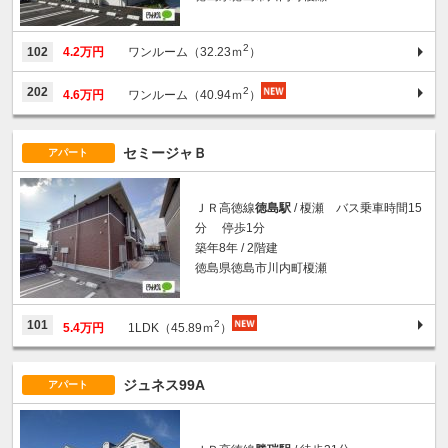
2
102
4.2万円
ワンルーム（32.23ｍ
）
2
202
4.6万円
ワンルーム（40.94ｍ
）
セミージャＢ
アパート
ＪＲ高徳線
徳島駅
/ 榎瀬 バス乗車時間15
分 停歩1分
築年8年 / 2階建
徳島県徳島市川内町榎瀬
2
101
5.4万円
1LDK（45.89ｍ
）
ジュネス99A
アパート