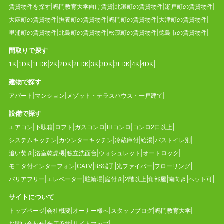
賃貸物件を探す
鳴門教育大学向け賃貸
北灘町の賃貸物件
瀬戸町の賃貸物件
大麻町の賃貸物件
撫養町の賃貸物件
鳴門町の賃貸物件
大津町の賃貸物件
里浦町の賃貸物件
北島町の賃貸物件
松茂町の賃貸物件
徳島市の賃貸物件
間取りで探す
1K
1DK
1LDK
2K
2DK
2LDK
3K
3DK
3LDK
4K
4DK
建物で探す
アパート
マンション
メゾット・テラスハウス・一戸建て
設備で探す
エアコン
下駄箱
ロフト
ガスコンロ
IHコンロ
コンロ2口以上
システムキッチン
カウンターキッチン
冷蔵庫付
給湯
バストイレ別
追い焚き
浴室乾燥機
独立洗面台
ウォシュレット
オートロック
モニタ付インターフォン
CATV
BS端子
光ファイバー
フローリング
バリアフリー
エレベーター
駐輪場
庭付き
2階以上
角部屋
南向き
ペット可
サイトについて
トップページ
会社概要
オーナー様へ
スタッフブログ
鳴門教育大学