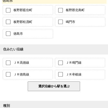
徳島県
板野郡藍住町
板野郡北島町
板野郡松茂町
鳴門市
徳島市
住みたい沿線
ＪＲ高徳線
ＪＲ鳴門線
ＪＲ徳島線
ＪＲ牟岐線
種別