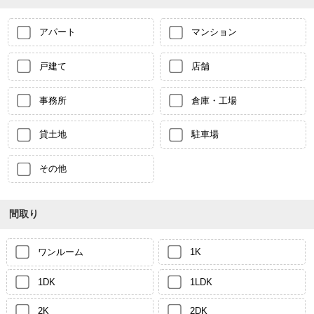
アパート
マンション
戸建て
店舗
事務所
倉庫・工場
貸土地
駐車場
その他
間取り
ワンルーム
1K
1DK
1LDK
2K
2DK