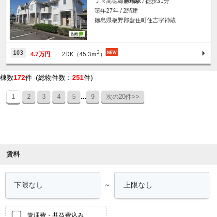
ＪＲ高徳線
勝瑞駅
/ 徒歩31分
築年27年 / 2階建
徳島県板野郡藍住町住吉字神蔵
2
103
4.7万円
2DK（45.3ｍ
）
棟数
172
件 (総物件数：
251
件)
...
1
2
3
4
5
9
次の20件>>
条件を絞り込む
賃料
～
管理費・共益費込み