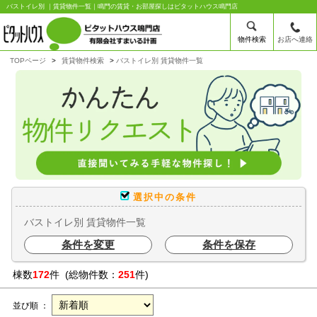
バストイレ別 ｜賃貸物件一覧｜鳴門の賃貸・お部屋探しはピタットハウス鳴門店
物件検索
お店へ連絡
TOPページ
賃貸物件検索
バストイレ別 賃貸物件一覧
選択中の条件
バストイレ別 賃貸物件一覧
条件を変更
条件を保存
棟数
172
件 (総物件数：
251
件)
並び順 ：