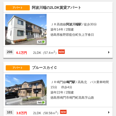
阿波川端の2LDK賃貸アパート
アパート
ＪＲ高徳線
阿波川端駅
/ 徒歩30分
築年14年 / 2階建
徳島県板野郡藍住町矢上字春日
2
206
6.1万円
2LDK（57.4ｍ
）
ブルースカイＣ
アパート
ＪＲ鳴門線
鳴門駅
/ 高島北 バス乗車時間
15分 停歩4分
築年22年 / 2階建
徳島県鳴門市鳴門町高島字山路
2
101
3.9万円
2LDK（58.58ｍ
）