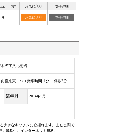
証金
償却
お気に入り
物件詳細
ヶ月
お気に入り
物件詳細
笹木野字八北開拓
向喜来東 バス乗車時間11分 停歩3分
築年月
2014年5月
入る大きなキッチンに心揺れます。また玄関で
照明器具付。インターネット無料。