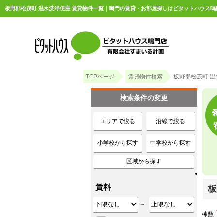
板野郡松茂町 温水洗浄便座 賃貸物件一覧｜鳴門の賃貸・お部屋探しはピタットハウス鳴
TOPページ
賃貸物件検索
板野郡松茂町 温
検索条件の変更
エリアで絞る
沿線で絞る
小学校から探す
中学校から探す
区域から探す
賃料
板
～
棟数