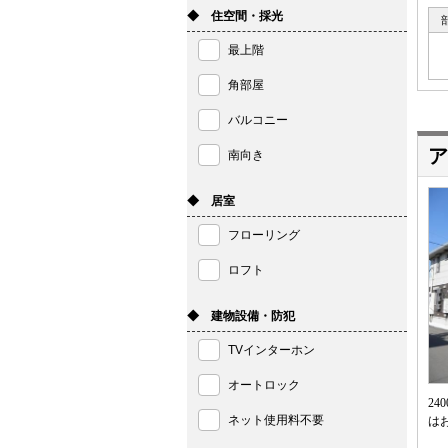
◆ 住空間・採光
最上階
角部屋
バルコニー
ア
南向き
◆ 居室
フローリング
ロフト
◆ 建物設備・防犯
TVインターホン
オートロック
2
ネット使用料不要
は