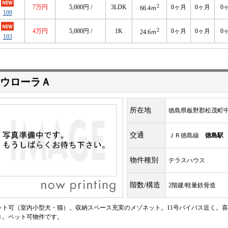
2
7万円
5,000円 /
3LDK
0ヶ月
0ヶ月
0
66.4ｍ
109
2
4万円
5,000円 /
1K
0ヶ月
0ヶ月
0
24.6ｍ
103
ウローラＡ
所在地
徳島県板野郡松茂町
交通
ＪＲ徳島線
徳島駅
物件種別
テラスハウス
階数/構造
2階建/軽量鉄骨造
ット可（室内小型犬・猫）。収納スペース充実のメゾネット。11号バイパス近く。
き。ペット可物件です。