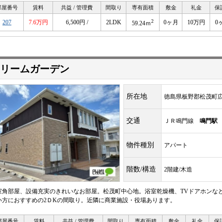
部屋番号
賃料
共益 / 管理費
間取り
専有面積
敷金
礼金
保
2
207
7.6万円
6,500円 /
2LDK
0ヶ月
10万円
0
59.24ｍ
リームガーデン
所在地
徳島県板野郡松茂町
交通
ＪＲ鳴門線
鳴門駅
物件種別
アパート
階数/構造
2階建/木造
室角部屋、設備充実のきれいなお部屋。松茂町中心地。浴室乾燥機、TVドアホンな
い方におすすめの2ＤKの間取り。近隣に商業施設・役場あります。
部屋番号
賃料
共益 / 管理費
間取り
専有面積
敷金
礼金
保