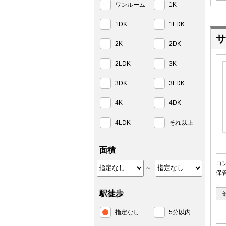
ワンルーム
1K
1DK
1LDK
サ
2K
2DK
2LDK
3K
3DK
3LDK
4K
4DK
4LDK
それ以上
面積
コ
～
保
駅徒歩
指定なし
5分以内