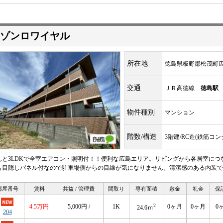
ゾンロワイヤル
所在地
徳島県板野郡松茂町
交通
ＪＲ高徳線
徳島駅
物件種別
マンション
階数/構造
3階建/RC造(鉄筋コ
んと3LDKで全室エアコン・照明付！！便利な広島エリア。リビングから各居室につ
も目隠しパネル付なので駐車場側からの目線が気になりません。清潔感のある内装で
部屋番号
賃料
共益 / 管理費
間取り
専有面積
敷金
礼金
保
2
4.5万円
5,000円 /
1K
0ヶ月
0ヶ月
0
24.6ｍ
204