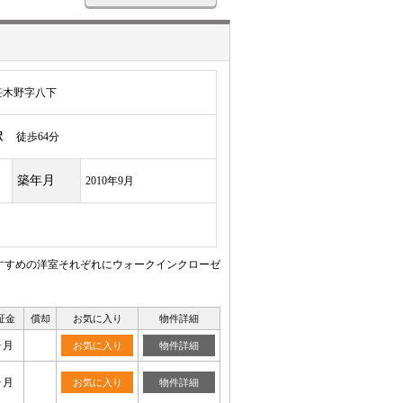
笹木野字八下
駅
徒歩64分
築年月
2010年9月
すすめの洋室それぞれにウォークインクローゼ
証金
償却
お気に入り
物件詳細
ヶ月
お気に入り
物件詳細
ヶ月
お気に入り
物件詳細