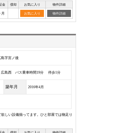
証金
償却
お気に入り
物件詳細
ヶ月
お気に入り
物件詳細
広島字宮ノ後
広島西 バス乗車時間19分 停歩1分
築年月
2016年4月
ど欲しい設備揃ってます。ひと部屋では物足り
証金
償却
お気に入り
物件詳細