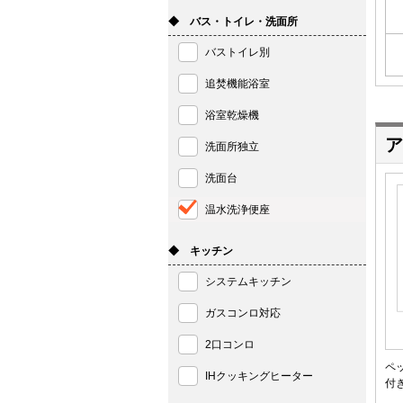
◆ バス・トイレ・洗面所
バストイレ別
追焚機能浴室
浴室乾燥機
ア
洗面所独立
洗面台
温水洗浄便座
◆ キッチン
システムキッチン
ガスコンロ対応
2口コンロ
ペ
IHクッキングヒーター
付