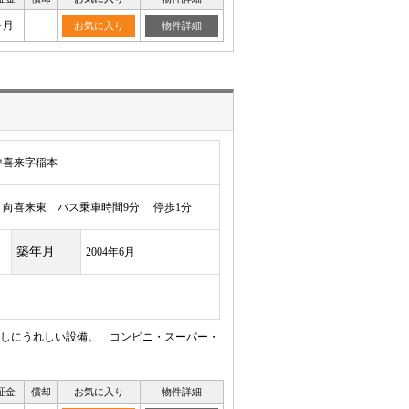
ヶ月
お気に入り
物件詳細
中喜来字稲本
向喜来東 バス乗車時間9分 停歩1分
築年月
2004年6月
しにうれしい設備。 コンビニ・スーパー・
証金
償却
お気に入り
物件詳細