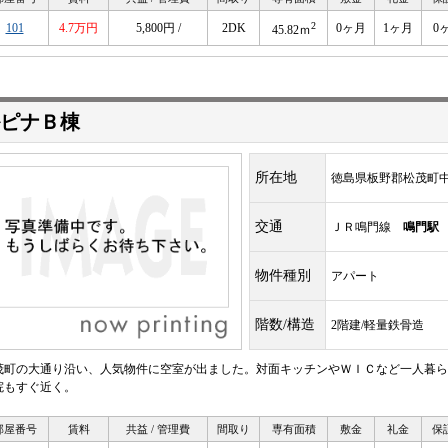
2
101
4.7万円
5,800円 /
2DK
0ヶ月
1ヶ月
0
45.82ｍ
ピナＢ棟
所在地
徳島県板野郡松茂町
交通
ＪＲ鳴門線
鳴門駅
物件種別
アパート
階数/構造
2階建/軽量鉄骨造
茂町の大通り沿い、人気物件に空室が出ました。対面キッチンやＷＩＣなど一人暮ら
院もすぐ近く。
部屋番号
賃料
共益 / 管理費
間取り
専有面積
敷金
礼金
保