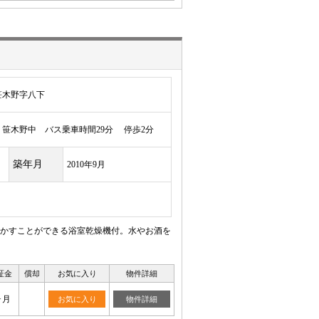
笹木野字八下
笹木野中 バス乗車時間29分 停歩2分
築年月
2010年9月
かすことができる浴室乾燥機付。水やお酒を
証金
償却
お気に入り
物件詳細
ヶ月
お気に入り
物件詳細