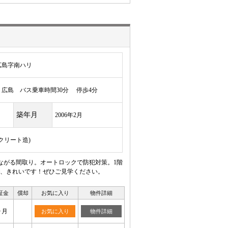
広島字南ハリ
広島 バス乗車時間30分 停歩4分
築年月
2006年2月
ンクリート造)
ながる間取り。オートロックで防犯対策。1階
、きれいです！ぜひご見学ください。
証金
償却
お気に入り
物件詳細
ヶ月
お気に入り
物件詳細