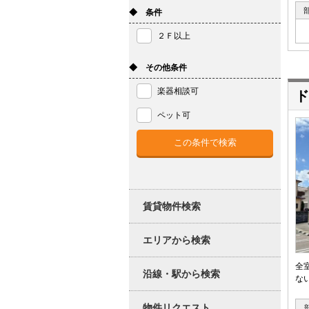
◆ 条件
２Ｆ以上
◆ その他条件
楽器相談可
ド
ペット可
賃貸物件検索
エリアから検索
全
沿線・駅から検索
な
物件リクエスト