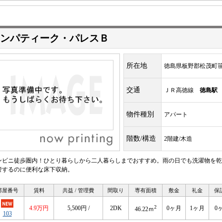
ンパティーク・パレスＢ
所在地
徳島県板野郡松茂町
交通
ＪＲ高徳線
徳島駅
物件種別
アパート
階数/構造
2階建/木造
ンビニ徒歩圏内！ひとり暮らしから二人暮らしまでおすすめ。雨の日でも洗濯物を乾
管するのに便利な床下収納。
部屋番号
賃料
共益 / 管理費
間取り
専有面積
敷金
礼金
保
2
4.9万円
5,500円 /
2DK
0ヶ月
1ヶ月
0
46.22ｍ
103