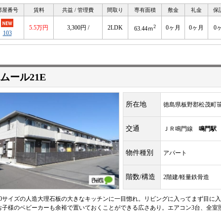
部屋番号
賃料
共益 / 管理費
間取り
専有面積
敷金
礼金
保
2
5.5万円
3,300円 /
2LDK
0ヶ月
0ヶ月
0
63.44ｍ
103
ムール21E
所在地
徳島県板野郡松茂町
交通
ＪＲ鳴門線
鳴門駅
物件種別
アパート
階数/構造
2階建/軽量鉄骨造
400サイズの人造大理石板の大きなキッチンに一目惚れ。リビングに入ってまず目に
お子様のベビーカーも余裕で置いておくことができる広さあり。エアコン3台、全室