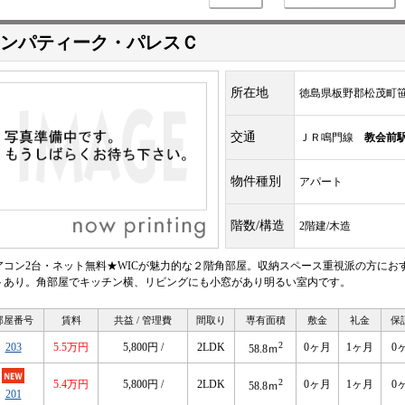
ンパティーク・パレスＣ
所在地
徳島県板野郡松茂町
交通
ＪＲ鳴門線
教会前
物件種別
アパート
階数/構造
2階建/木造
アコン2台・ネット無料★WICが魅力的な２階角部屋。収納スペース重視派の方にお
トあり。角部屋でキッチン横、リビングにも小窓があり明るい室内です。
部屋番号
賃料
共益 / 管理費
間取り
専有面積
敷金
礼金
保
2
203
5.5万円
5,800円 /
2LDK
0ヶ月
1ヶ月
0
58.8ｍ
2
5.4万円
5,800円 /
2LDK
0ヶ月
1ヶ月
0
58.8ｍ
201