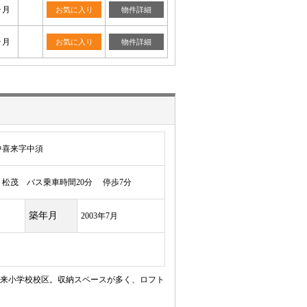
ヶ月
お気に入り
物件詳細
ヶ月
お気に入り
物件詳細
中喜来字中須
松茂 バス乗車時間20分 停歩7分
築年月
2003年7月
喜来小学校校区。収納スペースが多く、ロフト