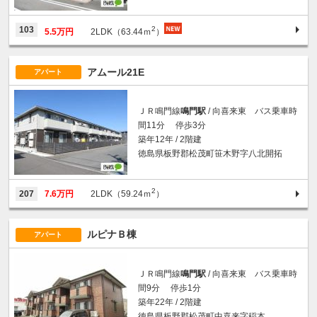
2
103
5.5万円
2LDK（63.44ｍ
）
アムール21E
アパート
ＪＲ鳴門線
鳴門駅
/ 向喜来東 バス乗車時
間11分 停歩3分
築年12年 / 2階建
徳島県板野郡松茂町笹木野字八北開拓
2
207
7.6万円
2LDK（59.24ｍ
）
ルピナＢ棟
アパート
ＪＲ鳴門線
鳴門駅
/ 向喜来東 バス乗車時
間9分 停歩1分
築年22年 / 2階建
徳島県板野郡松茂町中喜来字稲本