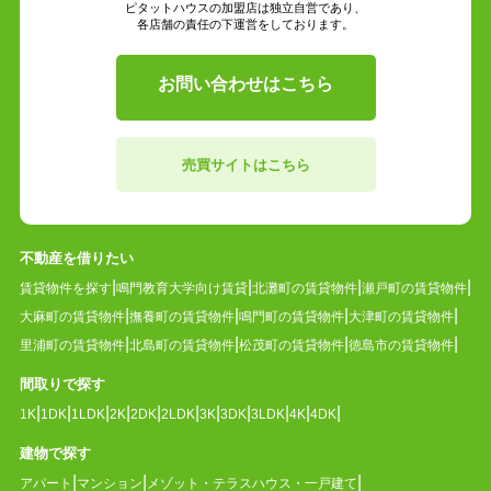
ピタットハウスの加盟店は独立自営であり、
各店舗の責任の下運営をしております。
お問い合わせはこちら
売買サイトはこちら
不動産を借りたい
賃貸物件を探す
鳴門教育大学向け賃貸
北灘町の賃貸物件
瀬戸町の賃貸物件
大麻町の賃貸物件
撫養町の賃貸物件
鳴門町の賃貸物件
大津町の賃貸物件
里浦町の賃貸物件
北島町の賃貸物件
松茂町の賃貸物件
徳島市の賃貸物件
間取りで探す
1K
1DK
1LDK
2K
2DK
2LDK
3K
3DK
3LDK
4K
4DK
建物で探す
アパート
マンション
メゾット・テラスハウス・一戸建て