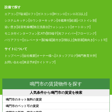
設備で探す
エアコン
下駄箱
ロフト
ガスコンロ
IHコンロ
コンロ2口以上
システムキッチン
カウンターキッチン
冷蔵庫付
給湯
バストイレ別
追い焚き
浴室乾燥機
独立洗面台
ウォシュレット
オートロック
モニタ付インターフォン
CATV
BS端子
光ファイバー
フローリング
バリアフリー
エレベーター
駐輪場
庭付き
2階以上
角部屋
南向き
ペット可
サイトについて
トップページ
会社概要
オーナー様へ
スタッフブログ
鳴門教育大学
お問い合わせ
来店予約
サイトマップ
鳴門市の賃貸物件を探す
人気条件から鳴門市の賃貸を検索
鳴門市のネット無料の賃貸
鳴門市のペット可の賃貸