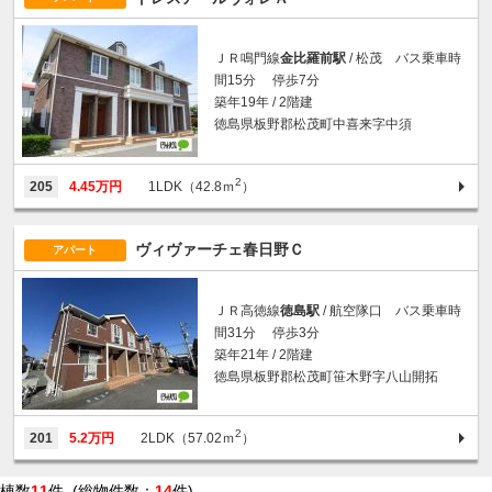
ＪＲ鳴門線
金比羅前駅
/ 松茂 バス乗車時
間15分 停歩7分
築年19年 / 2階建
徳島県板野郡松茂町中喜来字中須
2
205
4.45万円
1LDK（42.8ｍ
）
ヴィヴァーチェ春日野Ｃ
アパート
ＪＲ高徳線
徳島駅
/ 航空隊口 バス乗車時
間31分 停歩3分
築年21年 / 2階建
徳島県板野郡松茂町笹木野字八山開拓
2
201
5.2万円
2LDK（57.02ｍ
）
棟数
11
件 (総物件数：
14
件)