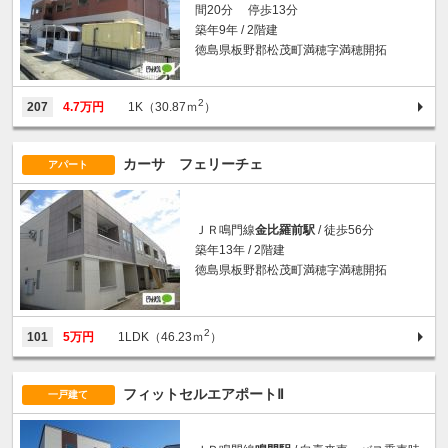
間20分 停歩13分
築年9年 / 2階建
徳島県板野郡松茂町満穂字満穂開拓
2
207
4.7万円
1K（30.87ｍ
）
カーサ フェリーチェ
アパート
ＪＲ鳴門線
金比羅前駅
/ 徒歩56分
築年13年 / 2階建
徳島県板野郡松茂町満穂字満穂開拓
2
101
5万円
1LDK（46.23ｍ
）
フィットセルエアポートⅡ
一戸建て