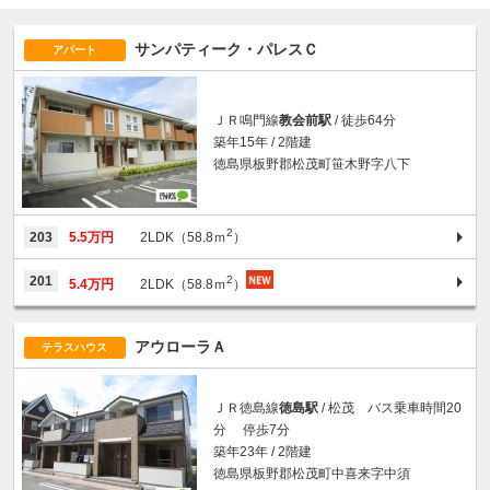
サンパティーク・パレスＣ
アパート
ＪＲ鳴門線
教会前駅
/ 徒歩64分
築年15年 / 2階建
徳島県板野郡松茂町笹木野字八下
2
203
5.5万円
2LDK（58.8ｍ
）
2
201
5.4万円
2LDK（58.8ｍ
）
アウローラＡ
テラスハウス
ＪＲ徳島線
徳島駅
/ 松茂 バス乗車時間20
分 停歩7分
築年23年 / 2階建
徳島県板野郡松茂町中喜来字中須