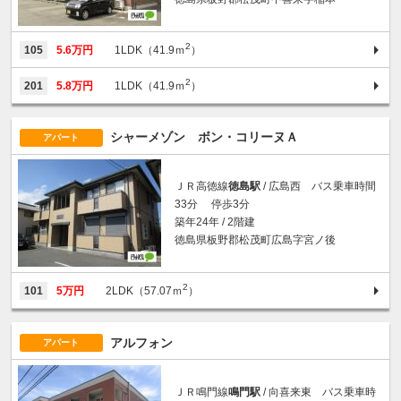
2
105
5.6万円
1LDK（41.9ｍ
）
2
201
5.8万円
1LDK（41.9ｍ
）
シャーメゾン ボン・コリーヌＡ
アパート
ＪＲ高徳線
徳島駅
/ 広島西 バス乗車時間
33分 停歩3分
築年24年 / 2階建
徳島県板野郡松茂町広島字宮ノ後
2
101
5万円
2LDK（57.07ｍ
）
アルフォン
アパート
ＪＲ鳴門線
鳴門駅
/ 向喜来東 バス乗車時