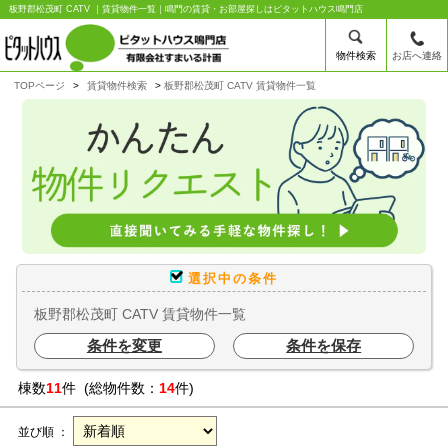
板野郡松茂町 CATV ｜賃貸物件一覧｜鳴門の賃貸・お部屋探しはピタットハウス鳴門店
物件検索
お店へ連絡
TOPページ
賃貸物件検索
板野郡松茂町 CATV 賃貸物件一覧
選択中の条件
板野郡松茂町 CATV 賃貸物件一覧
条件を変更
条件を保存
棟数
11
件 (総物件数：
14
件)
並び順 ：