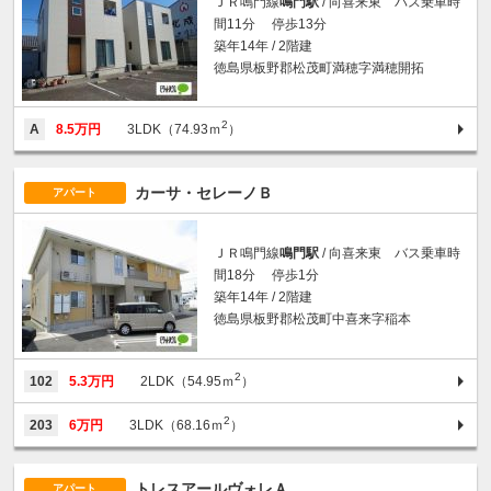
ＪＲ鳴門線
鳴門駅
/ 向喜来東 バス乗車時
間11分 停歩13分
築年14年 / 2階建
徳島県板野郡松茂町満穂字満穂開拓
2
A
8.5万円
3LDK（74.93ｍ
）
カーサ・セレーノＢ
アパート
ＪＲ鳴門線
鳴門駅
/ 向喜来東 バス乗車時
間18分 停歩1分
築年14年 / 2階建
徳島県板野郡松茂町中喜来字稲本
2
102
5.3万円
2LDK（54.95ｍ
）
2
203
6万円
3LDK（68.16ｍ
）
トレスアールヴォレＡ
アパート