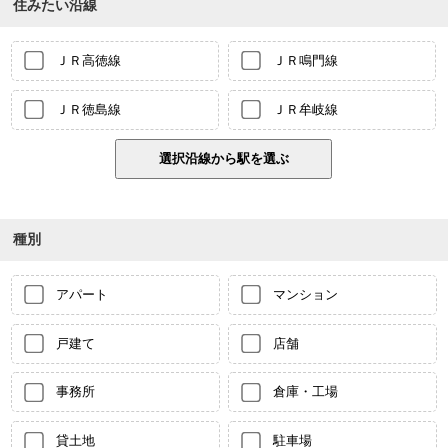
住みたい沿線
ＪＲ高徳線
ＪＲ鳴門線
ＪＲ徳島線
ＪＲ牟岐線
種別
アパート
マンション
戸建て
店舗
事務所
倉庫・工場
貸土地
駐車場