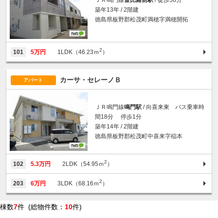
ＪＲ鳴門線
金比羅前駅
/ 徒歩56分
築年13年 / 2階建
徳島県板野郡松茂町満穂字満穂開拓
2
101
5万円
1LDK（46.23ｍ
）
カーサ・セレーノＢ
アパート
ＪＲ鳴門線
鳴門駅
/ 向喜来東 バス乗車時
間18分 停歩1分
築年14年 / 2階建
徳島県板野郡松茂町中喜来字稲本
2
102
5.3万円
2LDK（54.95ｍ
）
2
203
6万円
3LDK（68.16ｍ
）
棟数
7
件 (総物件数：
10
件)