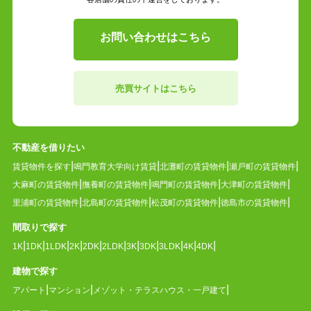
お問い合わせはこちら
売買サイトはこちら
不動産を借りたい
賃貸物件を探す
鳴門教育大学向け賃貸
北灘町の賃貸物件
瀬戸町の賃貸物件
大麻町の賃貸物件
撫養町の賃貸物件
鳴門町の賃貸物件
大津町の賃貸物件
里浦町の賃貸物件
北島町の賃貸物件
松茂町の賃貸物件
徳島市の賃貸物件
間取りで探す
1K
1DK
1LDK
2K
2DK
2LDK
3K
3DK
3LDK
4K
4DK
建物で探す
アパート
マンション
メゾット・テラスハウス・一戸建て