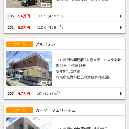
2
105
5.6万円
1LDK（41.9ｍ
）
2
201
5.8万円
1LDK（41.9ｍ
）
アルフォン
アパート
ＪＲ鳴門線
鳴門駅
/ 向喜来東 バス乗車時
間20分 停歩13分
築年9年 / 2階建
徳島県板野郡松茂町満穂字満穂開拓
2
207
4.7万円
1K（30.87ｍ
）
カーサ フェリーチェ
アパート