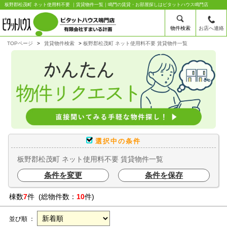
板野郡松茂町 ネット使用料不要 ｜賃貸物件一覧｜鳴門の賃貸・お部屋探しはピタットハウス鳴門店
物件検索
お店へ連絡
TOPページ
賃貸物件検索
板野郡松茂町 ネット使用料不要 賃貸物件一覧
選択中の条件
板野郡松茂町 ネット使用料不要 賃貸物件一覧
条件を変更
条件を保存
棟数
7
件 (総物件数：
10
件)
並び順 ：