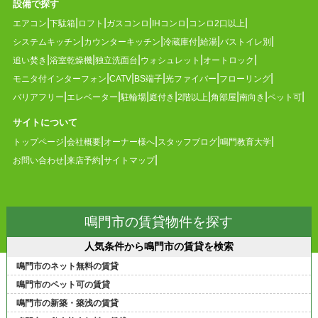
設備で探す
エアコン
下駄箱
ロフト
ガスコンロ
IHコンロ
コンロ2口以上
システムキッチン
カウンターキッチン
冷蔵庫付
給湯
バストイレ別
追い焚き
浴室乾燥機
独立洗面台
ウォシュレット
オートロック
モニタ付インターフォン
CATV
BS端子
光ファイバー
フローリング
バリアフリー
エレベーター
駐輪場
庭付き
2階以上
角部屋
南向き
ペット可
サイトについて
トップページ
会社概要
オーナー様へ
スタッフブログ
鳴門教育大学
お問い合わせ
来店予約
サイトマップ
鳴門市の賃貸物件を探す
人気条件から鳴門市の賃貸を検索
鳴門市のネット無料の賃貸
鳴門市のペット可の賃貸
鳴門市の新築・築浅の賃貸