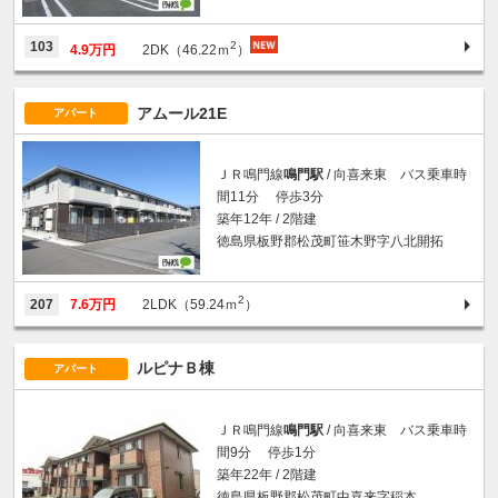
2
103
4.9万円
2DK（46.22ｍ
）
アムール21E
アパート
ＪＲ鳴門線
鳴門駅
/ 向喜来東 バス乗車時
間11分 停歩3分
築年12年 / 2階建
徳島県板野郡松茂町笹木野字八北開拓
2
207
7.6万円
2LDK（59.24ｍ
）
ルピナＢ棟
アパート
ＪＲ鳴門線
鳴門駅
/ 向喜来東 バス乗車時
間9分 停歩1分
築年22年 / 2階建
徳島県板野郡松茂町中喜来字稲本