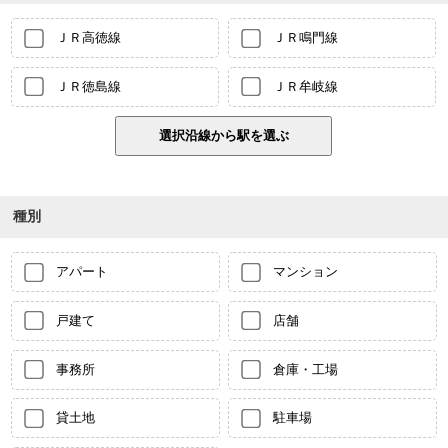
ＪＲ高徳線
ＪＲ鳴門線
ＪＲ徳島線
ＪＲ牟岐線
種別
アパート
マンション
戸建て
店舗
事務所
倉庫・工場
貸土地
駐車場