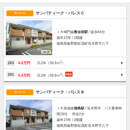
サンパティーク・パレスＣ
アパート
ＪＲ鳴門線
教会前駅
/ 徒歩64分
築年15年 / 2階建
徳島県板野郡松茂町笹木野字八下
2
203
5.5万円
2LDK（58.8ｍ
）
2
201
5.4万円
2LDK（58.8ｍ
）
サンパティーク・パレスＢ
アパート
ＪＲ高徳線
徳島駅
/ 笹木野中 バス乗車時
間29分 停歩2分
築年15年 / 2階建
徳島県板野郡松茂町笹木野字八下