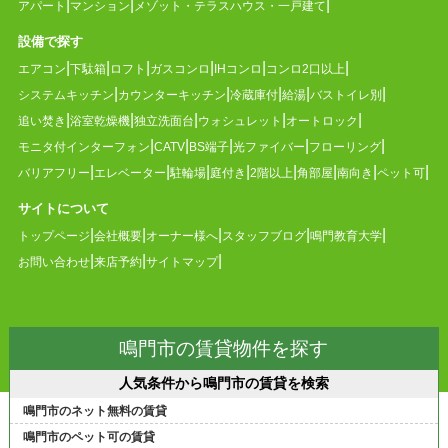
アパート
マンション
メゾット・テラスハウス・一戸建て
設備で探す
エアコン
下駄箱
ロフト
ガスコンロ
IHコンロ
コンロ2口以上
システムキッチン
カウンターキッチン
冷蔵庫付
給湯
バストイレ別
追い焚き
浴室乾燥機
独立洗面台
ウォシュレット
オートロック
モニタ付インターフォン
CATV
BS端子
光ファイバー
フローリング
バリアフリー
エレベーター
駐輪場
庭付き
2階以上
角部屋
南向き
ペット可
サイトについて
トップページ
会社概要
オーナー様へ
スタッフブログ
鳴門教育大学
お問い合わせ
来店予約
サイトマップ
鳴門市の賃貸物件を探す
人気条件から鳴門市の賃貸を検索
鳴門市のネット無料の賃貸
鳴門市のペット可の賃貸