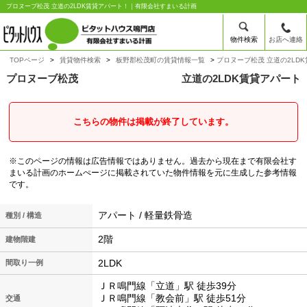
プロヌーブ松茂 立道の2LDK賃貸アパート！｜有限会社すまいる計画
物件検索
お店へ連絡
TOPページ
賃貸物件検索
板野郡松茂町の賃貸情報一覧
プロヌーブ松茂 立道の2LD
プロヌーブ松茂
立道の2LDK賃貸アパート
こちらの物件は掲載が終了しています。
※このページの情報は広告情報ではありません。過去から現在まで有限会社す
まいる計画のホームぺージに掲載されていた物件情報を元に生成した参考情報
です。
アパート / 軽量鉄骨造
種別 / 構造
2階
建物階建
2LDK
間取り一例
ＪＲ鳴門線「立道」駅 徒歩39分
ＪＲ鳴門線「教会前」駅 徒歩51分
交通