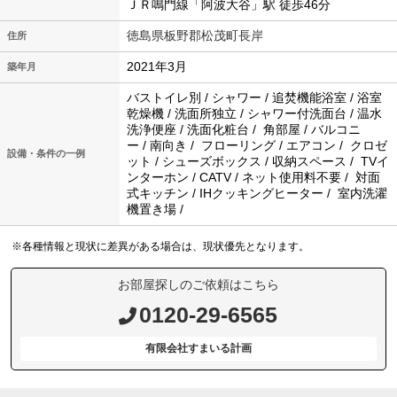
ＪＲ鳴門線「阿波大谷」駅 徒歩46分
徳島県板野郡松茂町長岸
住所
2021年3月
築年月
バストイレ別 / シャワー / 追焚機能浴室 / 浴室
乾燥機 / 洗面所独立 / シャワー付洗面台 / 温水
洗浄便座 / 洗面化粧台 / 角部屋 / バルコニ
ー / 南向き / フローリング / エアコン / クロゼ
設備・条件の一例
ット / シューズボックス / 収納スペース / TVイ
ンターホン / CATV / ネット使用料不要 / 対面
式キッチン / IHクッキングヒーター / 室内洗濯
機置き場 /
※各種情報と現状に差異がある場合は、現状優先となります。
お部屋探しのご依頼はこちら
0120-29-6565
有限会社すまいる計画