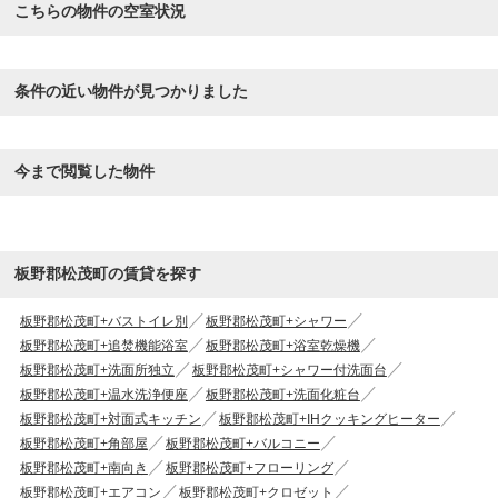
こちらの物件の空室状況
条件の近い物件が見つかりました
今まで閲覧した物件
板野郡松茂町の賃貸を探す
板野郡松茂町+バストイレ別
板野郡松茂町+シャワー
板野郡松茂町+追焚機能浴室
板野郡松茂町+浴室乾燥機
板野郡松茂町+洗面所独立
板野郡松茂町+シャワー付洗面台
板野郡松茂町+温水洗浄便座
板野郡松茂町+洗面化粧台
板野郡松茂町+対面式キッチン
板野郡松茂町+IHクッキングヒーター
板野郡松茂町+角部屋
板野郡松茂町+バルコニー
板野郡松茂町+南向き
板野郡松茂町+フローリング
板野郡松茂町+エアコン
板野郡松茂町+クロゼット