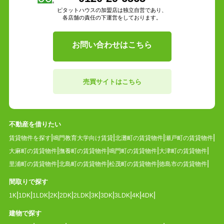
ピタットハウスの加盟店は独立自営であり、
各店舗の責任の下運営をしております。
お問い合わせはこちら
売買サイトはこちら
不動産を借りたい
賃貸物件を探す
鳴門教育大学向け賃貸
北灘町の賃貸物件
瀬戸町の賃貸物件
大麻町の賃貸物件
撫養町の賃貸物件
鳴門町の賃貸物件
大津町の賃貸物件
里浦町の賃貸物件
北島町の賃貸物件
松茂町の賃貸物件
徳島市の賃貸物件
間取りで探す
1K
1DK
1LDK
2K
2DK
2LDK
3K
3DK
3LDK
4K
4DK
建物で探す