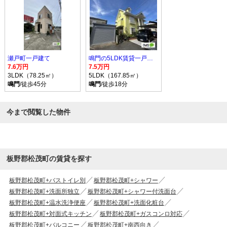
瀬戸町一戸建て
鳴門の5LDK賃貸一戸建て
7.6万円
7.5万円
3LDK（78.25㎡）
5LDK（167.85㎡）
鳴門
/徒歩45分
鳴門
/徒歩18分
今まで閲覧した物件
板野郡松茂町の賃貸を探す
板野郡松茂町+バストイレ別
板野郡松茂町+シャワー
板野郡松茂町+洗面所独立
板野郡松茂町+シャワー付洗面台
板野郡松茂町+温水洗浄便座
板野郡松茂町+洗面化粧台
板野郡松茂町+対面式キッチン
板野郡松茂町+ガスコンロ対応
板野郡松茂町+バルコニー
板野郡松茂町+南西向き