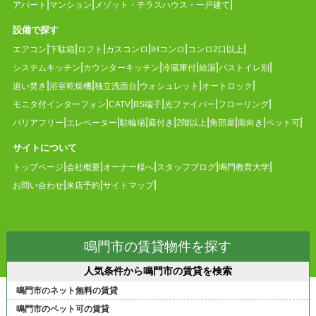
アパート
マンション
メゾット・テラスハウス・一戸建て
設備で探す
エアコン
下駄箱
ロフト
ガスコンロ
IHコンロ
コンロ2口以上
システムキッチン
カウンターキッチン
冷蔵庫付
給湯
バストイレ別
追い焚き
浴室乾燥機
独立洗面台
ウォシュレット
オートロック
モニタ付インターフォン
CATV
BS端子
光ファイバー
フローリング
バリアフリー
エレベーター
駐輪場
庭付き
2階以上
角部屋
南向き
ペット可
サイトについて
トップページ
会社概要
オーナー様へ
スタッフブログ
鳴門教育大学
お問い合わせ
来店予約
サイトマップ
鳴門市の賃貸物件を探す
人気条件から鳴門市の賃貸を検索
鳴門市のネット無料の賃貸
鳴門市のペット可の賃貸