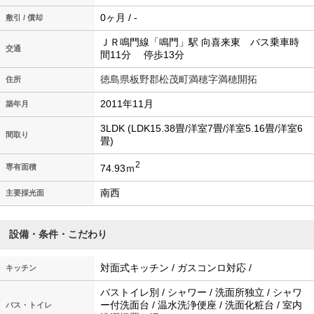
0ヶ月 / -
敷引 / 償却
ＪＲ鳴門線「鳴門」駅 向喜来東 バス乗車時
交通
間11分 停歩13分
徳島県板野郡松茂町満穂字満穂開拓
住所
2011年11月
築年月
3LDK (LDK15.38畳/洋室7畳/洋室5.16畳/洋室6
間取り
畳)
2
74.93ｍ
専有面積
南西
主要採光面
設備・条件・こだわり
対面式キッチン / ガスコンロ対応 /
キッチン
バストイレ別 / シャワー / 洗面所独立 / シャワ
ー付洗面台 / 温水洗浄便座 / 洗面化粧台 / 室内
バス・トイレ