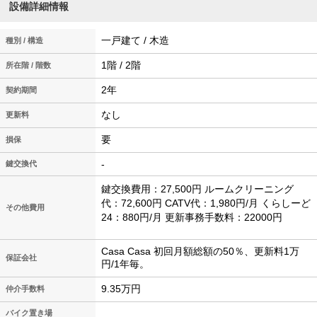
設備詳細情報
一戸建て / 木造
種別 / 構造
1階 / 2階
所在階 / 階数
2年
契約期間
なし
更新料
要
損保
-
鍵交換代
鍵交換費用：27,500円 ルームクリーニング
代：72,600円 CATV代：1,980円/月 くらしーど
その他費用
24：880円/月 更新事務手数料：22000円
Casa Casa 初回月額総額の50％、更新料1万
保証会社
円/1年毎。
9.35万円
仲介手数料
バイク置き場