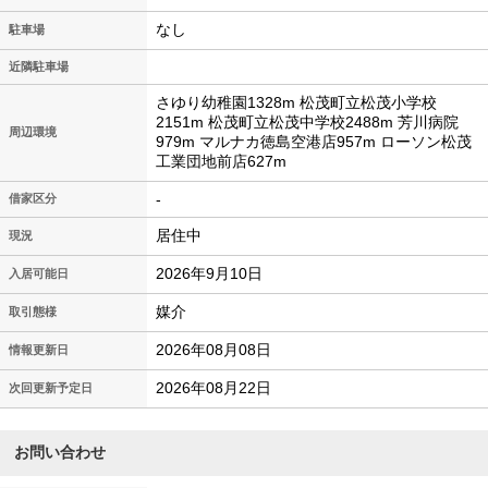
なし
駐車場
近隣駐車場
さゆり幼稚園1328m 松茂町立松茂小学校
2151m 松茂町立松茂中学校2488m 芳川病院
周辺環境
979m マルナカ徳島空港店957m ローソン松茂
工業団地前店627m
-
借家区分
居住中
現況
2026年9月10日
入居可能日
媒介
取引態様
2026年08月08日
情報更新日
2026年08月22日
次回更新予定日
お問い合わせ