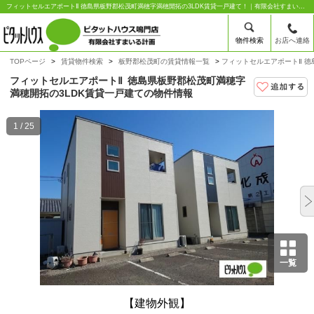
フィットセルエアポートⅡ 徳島県板野郡松茂町満穂字満穂開拓の3LDK賃貸一戸建て！｜有限会社すまいる計画
物件検索
お店へ連絡
TOPページ
賃貸物件検索
板野郡松茂町の賃貸情報一覧
フィットセルエアポートⅡ 徳
フィットセルエアポートⅡ
徳島県板野郡松茂町満穂字
満穂開拓の3LDK賃貸一戸建ての物件情報
1 / 25
一覧
【建物外観】