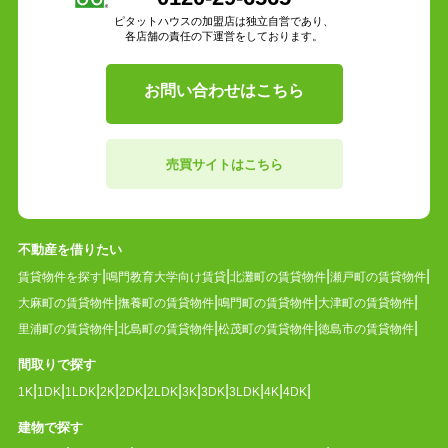
ピタットハウスの加盟店は独立自営であり、
各店舗の責任の下運営をしております。
お問い合わせはこちら
売買サイトはこちら
不動産を借りたい
賃貸物件を探す
鳴門教育大学向け賃貸
北灘町の賃貸物件
瀬戸町の賃貸物件
大麻町の賃貸物件
撫養町の賃貸物件
鳴門町の賃貸物件
大津町の賃貸物件
里浦町の賃貸物件
北島町の賃貸物件
松茂町の賃貸物件
徳島市の賃貸物件
間取りで探す
1K
1DK
1LDK
2K
2DK
2LDK
3K
3DK
3LDK
4K
4DK
建物で探す