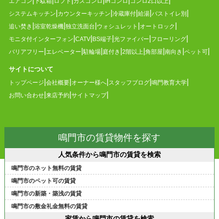
エアコン
下駄箱
ロフト
ガスコンロ
IHコンロ
コンロ2口以上
システムキッチン
カウンターキッチン
冷蔵庫付
給湯
バストイレ別
追い焚き
浴室乾燥機
独立洗面台
ウォシュレット
オートロック
モニタ付インターフォン
CATV
BS端子
光ファイバー
フローリング
バリアフリー
エレベーター
駐輪場
庭付き
2階以上
角部屋
南向き
ペット可
サイトについて
トップページ
会社概要
オーナー様へ
スタッフブログ
鳴門教育大学
お問い合わせ
来店予約
サイトマップ
鳴門市の賃貸物件を探す
人気条件から鳴門市の賃貸を検索
鳴門市のネット無料の賃貸
鳴門市のペット可の賃貸
鳴門市の新築・築浅の賃貸
鳴門市の敷金礼金無料の賃貸
家賃から鳴門市の賃貸を検索