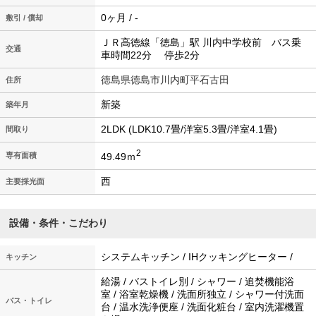
0ヶ月 / -
敷引 / 償却
ＪＲ高徳線「徳島」駅 川内中学校前 バス乗
交通
車時間22分 停歩2分
徳島県徳島市川内町平石古田
住所
新築
築年月
2LDK (LDK10.7畳/洋室5.3畳/洋室4.1畳)
間取り
2
49.49ｍ
専有面積
西
主要採光面
設備・条件・こだわり
システムキッチン / IHクッキングヒーター /
キッチン
給湯 / バストイレ別 / シャワー / 追焚機能浴
室 / 浴室乾燥機 / 洗面所独立 / シャワー付洗面
バス・トイレ
台 / 温水洗浄便座 / 洗面化粧台 / 室内洗濯機置