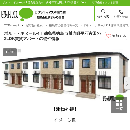
ポルト・ボヌールK Ⅰ 徳島県徳島市川内町平石古田の2LDK賃貸アパート！｜有限会社すまいる計画
物件検索
お店へ連絡
TOPページ
賃貸物件検索
徳島市の賃貸情報一覧
ポルト・ボヌールK Ⅰ 徳島県徳島市
ポルト・ボヌールK Ⅰ
徳島県徳島市川内町平石古田の
2LDK賃貸アパートの物件情報
1 / 20
一覧
【建物外観】
イメージ図