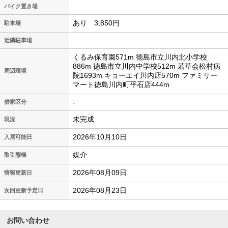
バイク置き場
あり 3,850円
駐車場
近隣駐車場
くるみ保育園571m 徳島市立川内北小学校
886m 徳島市立川内中学校512m 若草会松村病
周辺環境
院1693m キョーエイ川内店570m ファミリー
マート徳島川内町平石店444m
-
借家区分
未完成
現況
2026年10月10日
入居可能日
媒介
取引態様
2026年08月09日
情報更新日
2026年08月23日
次回更新予定日
お問い合わせ