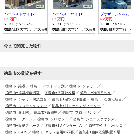
ハーベストヤヨイA
ハーベストヤヨイB
プラザ・シャルムＢ
6.9万円
6.9万円
6.2万円
2LDK（59.55㎡）
2LDK（59.55㎡）
2LDK（59.58㎡）
徳島
/四国大学北 バス乗車時間21分 停歩3分
徳島
/四国大学北 バス乗車時間21分 停歩3分
徳島
/四国大学前 バ
今まで閲覧した物件
徳島市の賃貸を探す
徳島市+給湯
徳島市+バストイレ別
徳島市+シャワー
徳島市+追焚機能浴室
徳島市+浴室乾燥機
徳島市+洗面所独立
徳島市+シャワー付洗面台
徳島市+温水洗浄便座
徳島市+洗面化粧台
徳島市+システムキッチン
徳島市+IHクッキングヒーター
徳島市+最上階
徳島市+角部屋
徳島市+フローリング
徳島市+エアコン
徳島市+クロゼット
徳島市+シューズボックス
徳島市+収納スペース
徳島市+TVインターホン
徳島市+宅配ボックス
徳島市+CATV
徳島市+ネット使用料不要
徳島市+室内洗濯機置き場