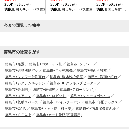
2LDK（59.55㎡）
2LDK（59.55㎡）
2LDK（59.58㎡）
徳島
/四国大学北 バス乗車時間21分 停歩3分
徳島
/四国大学北 バス乗車時間21分 停歩3分
徳島
/四国大学前 バ
今まで閲覧した物件
徳島市の賃貸を探す
徳島市+給湯
徳島市+バストイレ別
徳島市+シャワー
徳島市+追焚機能浴室
徳島市+浴室乾燥機
徳島市+洗面所独立
徳島市+シャワー付洗面台
徳島市+温水洗浄便座
徳島市+洗面化粧台
徳島市+システムキッチン
徳島市+IHクッキングヒーター
徳島市+最上階
徳島市+角部屋
徳島市+フローリング
徳島市+エアコン
徳島市+クロゼット
徳島市+シューズボックス
徳島市+収納スペース
徳島市+TVインターホン
徳島市+宅配ボックス
徳島市+CATV
徳島市+ネット使用料不要
徳島市+室内洗濯機置き場
徳島市+２Ｆ以上
徳島市+カード決済(初期費用)