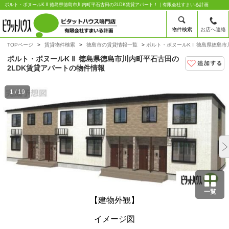
ポルト・ボヌールK Ⅱ 徳島県徳島市川内町平石古田の2LDK賃貸アパート！｜有限会社すまいる計画
物件検索
お店へ連絡
TOPページ
賃貸物件検索
徳島市の賃貸情報一覧
ポルト・ボヌールK Ⅱ 徳島県徳島市
ポルト・ボヌールK Ⅱ
徳島県徳島市川内町平石古田の
2LDK賃貸アパートの物件情報
1 / 19
一覧
【建物外観】
イメージ図