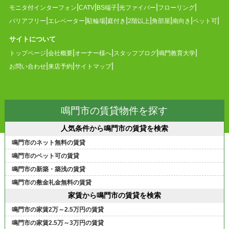
モニタ付インターフォン
CATV
BS端子
光ファイバー
フローリング
バリアフリー
エレベーター
駐輪場
庭付き
2階以上
角部屋
南向き
ペット可
サイトについて
トップページ
会社概要
オーナー様へ
スタッフブログ
鳴門教育大学
お問い合わせ
来店予約
サイトマップ
鳴門市の賃貸物件を探す
人気条件から鳴門市の賃貸を検索
鳴門市のネット無料の賃貸
鳴門市のペット可の賃貸
鳴門市の新築・築浅の賃貸
鳴門市の敷金礼金無料の賃貸
家賃から鳴門市の賃貸を検索
鳴門市の家賃2万～2.5万円の賃貸
鳴門市の家賃2.5万～3万円の賃貸