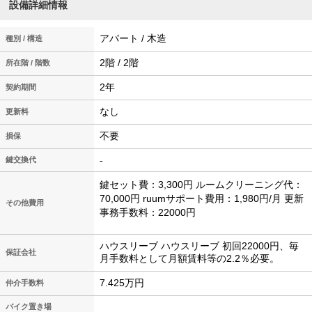
設備詳細情報
アパート / 木造
種別 / 構造
2階 / 2階
所在階 / 階数
2年
契約期間
なし
更新料
不要
損保
-
鍵交換代
鍵セット費：3,300円 ルームクリーニング代：
70,000円 ruumサポート費用：1,980円/月 更新
その他費用
事務手数料：22000円
ハウスリーブ ハウスリーブ 初回22000円、毎
保証会社
月手数料として月額賃料等の2.2％必要。
7.425万円
仲介手数料
バイク置き場