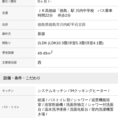
0ヶ月 / -
敷引 / 償却
ＪＲ高徳線「徳島」駅 川内中学校 バス乗車
交通
時間22分 停歩2分
徳島県徳島市川内町平石古田
住所
新築
築年月
2LDK (LDK10.3畳/洋室5.3畳/洋室4.1畳)
間取り
2
49.49ｍ
専有面積
西
主要採光面
設備・条件・こだわり
システムキッチン / IHクッキングヒーター /
キッチン
給湯 / バストイレ別 / シャワー / 追焚機能浴
室 / 浴室乾燥機 / 洗面所独立 / シャワー付洗面
バス・トイレ
台 / 温水洗浄便座 / 洗面化粧台 / 室内洗濯機置
き場 /