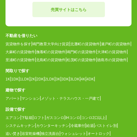
売買サイトはこちら
不動産を借りたい
賃貸物件を探す
鳴門教育大学向け賃貸
北灘町の賃貸物件
瀬戸町の賃貸物件
大麻町の賃貸物件
撫養町の賃貸物件
鳴門町の賃貸物件
大津町の賃貸物件
里浦町の賃貸物件
北島町の賃貸物件
松茂町の賃貸物件
徳島市の賃貸物件
間取りで探す
1K
1DK
1LDK
2K
2DK
2LDK
3K
3DK
3LDK
4K
4DK
建物で探す
アパート
マンション
メゾット・テラスハウス・一戸建て
設備で探す
エアコン
下駄箱
ロフト
ガスコンロ
IHコンロ
コンロ2口以上
システムキッチン
カウンターキッチン
冷蔵庫付
給湯
バストイレ別
追い焚き
浴室乾燥機
独立洗面台
ウォシュレット
オートロック