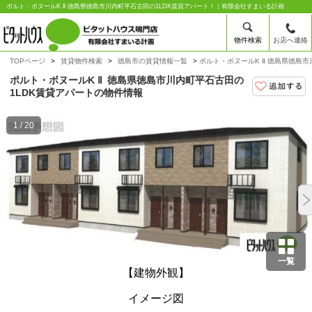
ポルト・ボヌールK Ⅱ 徳島県徳島市川内町平石古田の1LDK賃貸アパート！｜有限会社すまいる計画
物件検索
お店へ連絡
TOPページ
賃貸物件検索
徳島市の賃貸情報一覧
ポルト・ボヌールK Ⅱ 徳島県徳島市
ポルト・ボヌールK Ⅱ
徳島県徳島市川内町平石古田の
1LDK賃貸アパートの物件情報
1 / 20
一覧
【建物外観】
イメージ図