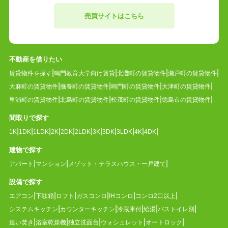
売買サイトはこちら
不動産を借りたい
賃貸物件を探す
鳴門教育大学向け賃貸
北灘町の賃貸物件
瀬戸町の賃貸物件
大麻町の賃貸物件
撫養町の賃貸物件
鳴門町の賃貸物件
大津町の賃貸物件
里浦町の賃貸物件
北島町の賃貸物件
松茂町の賃貸物件
徳島市の賃貸物件
間取りで探す
1K
1DK
1LDK
2K
2DK
2LDK
3K
3DK
3LDK
4K
4DK
建物で探す
アパート
マンション
メゾット・テラスハウス・一戸建て
設備で探す
エアコン
下駄箱
ロフト
ガスコンロ
IHコンロ
コンロ2口以上
システムキッチン
カウンターキッチン
冷蔵庫付
給湯
バストイレ別
追い焚き
浴室乾燥機
独立洗面台
ウォシュレット
オートロック