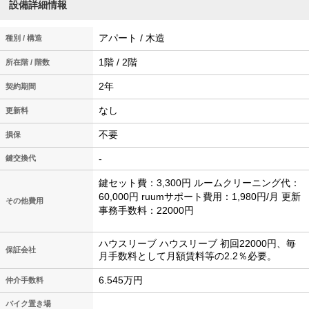
設備詳細情報
アパート / 木造
種別 / 構造
1階 / 2階
所在階 / 階数
2年
契約期間
なし
更新料
不要
損保
-
鍵交換代
鍵セット費：3,300円 ルームクリーニング代：
60,000円 ruumサポート費用：1,980円/月 更新
その他費用
事務手数料：22000円
ハウスリーブ ハウスリーブ 初回22000円、毎
保証会社
月手数料として月額賃料等の2.2％必要。
6.545万円
仲介手数料
バイク置き場