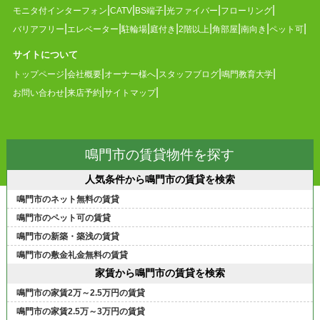
モニタ付インターフォン
CATV
BS端子
光ファイバー
フローリング
バリアフリー
エレベーター
駐輪場
庭付き
2階以上
角部屋
南向き
ペット可
サイトについて
トップページ
会社概要
オーナー様へ
スタッフブログ
鳴門教育大学
お問い合わせ
来店予約
サイトマップ
鳴門市の賃貸物件を探す
人気条件から鳴門市の賃貸を検索
鳴門市のネット無料の賃貸
鳴門市のペット可の賃貸
鳴門市の新築・築浅の賃貸
鳴門市の敷金礼金無料の賃貸
家賃から鳴門市の賃貸を検索
鳴門市の家賃2万～2.5万円の賃貸
鳴門市の家賃2.5万～3万円の賃貸