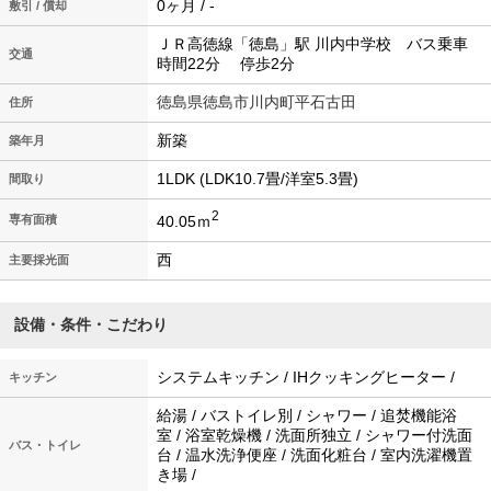
0ヶ月 / -
敷引 / 償却
ＪＲ高徳線「徳島」駅 川内中学校 バス乗車
交通
時間22分 停歩2分
徳島県徳島市川内町平石古田
住所
新築
築年月
1LDK (LDK10.7畳/洋室5.3畳)
間取り
2
40.05ｍ
専有面積
西
主要採光面
設備・条件・こだわり
システムキッチン / IHクッキングヒーター /
キッチン
給湯 / バストイレ別 / シャワー / 追焚機能浴
室 / 浴室乾燥機 / 洗面所独立 / シャワー付洗面
バス・トイレ
台 / 温水洗浄便座 / 洗面化粧台 / 室内洗濯機置
き場 /