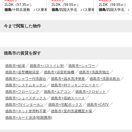
2LDK（57.35㎡）
2LDK（59.55㎡）
2LDK（59.55㎡）
徳島
/十郎兵屋敷 バス乗車時間21分 停歩2分
徳島
/四国大学北 バス乗車時間21分 停歩3分
徳島
/四国大学北 バ
今まで閲覧した物件
徳島市の賃貸を探す
徳島市+給湯
徳島市+バストイレ別
徳島市+シャワー
徳島市+追焚機能浴室
徳島市+浴室乾燥機
徳島市+洗面所独立
徳島市+シャワー付洗面台
徳島市+温水洗浄便座
徳島市+洗面化粧台
徳島市+システムキッチン
徳島市+IHクッキングヒーター
徳島市+フローリング
徳島市+エアコン
徳島市+クロゼット
徳島市+シューズボックス
徳島市+収納スペース
徳島市+TVインターホン
徳島市+宅配ボックス
徳島市+CATV
徳島市+ネット使用料不要
徳島市+室内洗濯機置き場
徳島市+カード決済(初期費用)