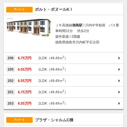
ポルト・ボヌールK Ⅰ
アパート
ＪＲ高徳線
徳島駅
/ 川内中学校前 バス乗
車時間22分 停歩2分
築年新築 / 2階建
徳島県徳島市川内町平石古田
2
206
6.75万円
2LDK（49.49ｍ
）
2
205
6.55万円
1LDK（49.49ｍ
）
2
202
6.55万円
2LDK（49.49ｍ
）
2
201
6.75万円
2LDK（49.49ｍ
）
2
203
6.55万円
2LDK（49.49ｍ
）
プラザ・シャルムC棟
アパート