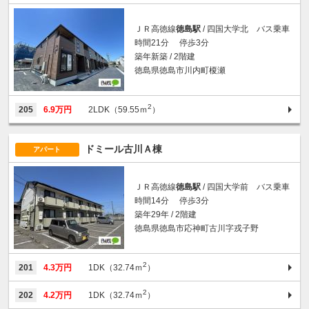
ＪＲ高徳線
徳島駅
/ 四国大学北 バス乗車
時間21分 停歩3分
築年新築 / 2階建
徳島県徳島市川内町榎瀬
2
205
6.9万円
2LDK（59.55ｍ
）
ドミール古川Ａ棟
アパート
ＪＲ高徳線
徳島駅
/ 四国大学前 バス乗車
時間14分 停歩3分
築年29年 / 2階建
徳島県徳島市応神町古川字戎子野
2
201
4.3万円
1DK（32.74ｍ
）
2
202
4.2万円
1DK（32.74ｍ
）