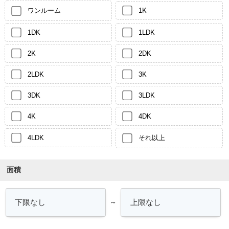
ワンルーム
1K
1DK
1LDK
2K
2DK
2LDK
3K
3DK
3LDK
4K
4DK
4LDK
それ以上
面積
～