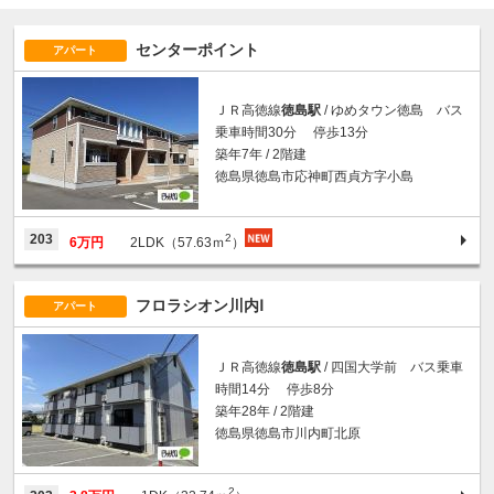
センターポイント
アパート
ＪＲ高徳線
徳島駅
/ ゆめタウン徳島 バス
乗車時間30分 停歩13分
築年7年 / 2階建
徳島県徳島市応神町西貞方字小島
2
203
6万円
2LDK（57.63ｍ
）
フロラシオン川内Ⅰ
アパート
ＪＲ高徳線
徳島駅
/ 四国大学前 バス乗車
時間14分 停歩8分
築年28年 / 2階建
徳島県徳島市川内町北原
2