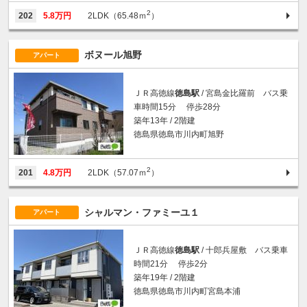
2
202
5.8万円
2LDK（65.48ｍ
）
ボヌール旭野
アパート
ＪＲ高徳線
徳島駅
/ 宮島金比羅前 バス乗
車時間15分 停歩28分
築年13年 / 2階建
徳島県徳島市川内町旭野
2
201
4.8万円
2LDK（57.07ｍ
）
シャルマン・ファミーユ１
アパート
ＪＲ高徳線
徳島駅
/ 十郎兵屋敷 バス乗車
時間21分 停歩2分
築年19年 / 2階建
徳島県徳島市川内町宮島本浦