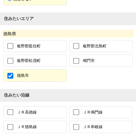
住みたいエリア
徳島県
板野郡藍住町
板野郡北島町
板野郡松茂町
鳴門市
徳島市
住みたい沿線
ＪＲ高徳線
ＪＲ鳴門線
ＪＲ徳島線
ＪＲ牟岐線