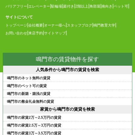
バリアフリー
エレベーター
駐輪場
庭付き
2階以上
角部屋
南向き
ペット可
サイトについて
トップページ
会社概要
オーナー様へ
スタッフブログ
鳴門教育大学
お問い合わせ
来店予約
サイトマップ
鳴門市の賃貸物件を探す
人気条件から鳴門市の賃貸を検索
鳴門市のネット無料の賃貸
鳴門市のペット可の賃貸
鳴門市の新築・築浅の賃貸
鳴門市の敷金礼金無料の賃貸
家賃から鳴門市の賃貸を検索
鳴門市の家賃2万～2.5万円の賃貸
鳴門市の家賃2.5万～3万円の賃貸
鳴門市の家賃3万～3.5万円の賃貸