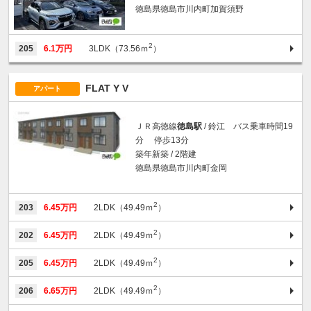
徳島県徳島市川内町加賀須野
2
205
6.1万円
3LDK（73.56ｍ
）
FLAT Y V
アパート
ＪＲ高徳線
徳島駅
/ 鈴江 バス乗車時間19
分 停歩13分
築年新築 / 2階建
徳島県徳島市川内町金岡
2
203
6.45万円
2LDK（49.49ｍ
）
2
202
6.45万円
2LDK（49.49ｍ
）
2
205
6.45万円
2LDK（49.49ｍ
）
2
206
6.65万円
2LDK（49.49ｍ
）