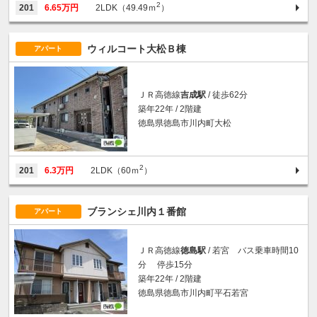
2
201
6.65万円
2LDK（49.49ｍ
）
ウィルコート大松Ｂ棟
アパート
ＪＲ高徳線
吉成駅
/ 徒歩62分
築年22年 / 2階建
徳島県徳島市川内町大松
2
201
6.3万円
2LDK（60ｍ
）
ブランシェ川内１番館
アパート
ＪＲ高徳線
徳島駅
/ 若宮 バス乗車時間10
分 停歩15分
築年22年 / 2階建
徳島県徳島市川内町平石若宮