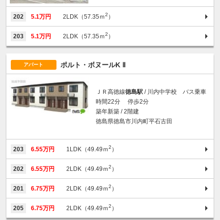
2
202
5.1万円
2LDK（57.35ｍ
）
2
203
5.1万円
2LDK（57.35ｍ
）
ポルト・ボヌールK Ⅱ
アパート
ＪＲ高徳線
徳島駅
/ 川内中学校 バス乗車
時間22分 停歩2分
築年新築 / 2階建
徳島県徳島市川内町平石古田
2
203
6.55万円
1LDK（49.49ｍ
）
2
202
6.55万円
2LDK（49.49ｍ
）
2
201
6.75万円
2LDK（49.49ｍ
）
2
205
6.75万円
2LDK（49.49ｍ
）