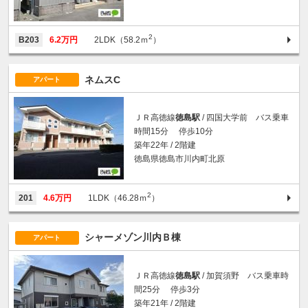
2
B203
6.2万円
2LDK（58.2ｍ
）
ネムスC
アパート
ＪＲ高徳線
徳島駅
/ 四国大学前 バス乗車
時間15分 停歩10分
築年22年 / 2階建
徳島県徳島市川内町北原
2
201
4.6万円
1LDK（46.28ｍ
）
シャーメゾン川内Ｂ棟
アパート
ＪＲ高徳線
徳島駅
/ 加賀須野 バス乗車時
間25分 停歩3分
築年21年 / 2階建