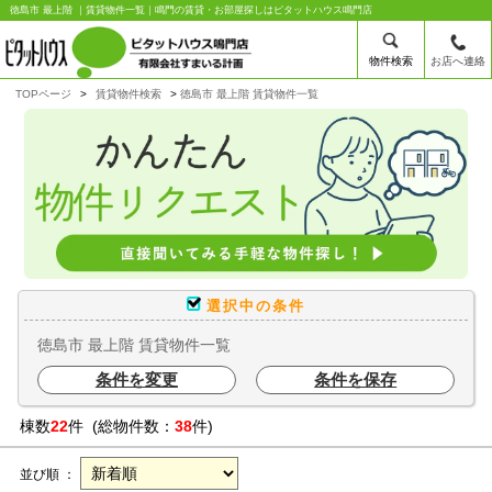
徳島市 最上階 ｜賃貸物件一覧｜鳴門の賃貸・お部屋探しはピタットハウス鳴門店
物件検索
お店へ連絡
TOPページ
賃貸物件検索
徳島市 最上階 賃貸物件一覧
選択中の条件
徳島市 最上階 賃貸物件一覧
条件を変更
条件を保存
棟数
22
件 (総物件数：
38
件)
並び順 ：