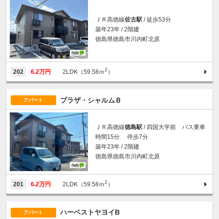
ＪＲ高徳線
佐古駅
/ 徒歩53分
築年23年 / 2階建
徳島県徳島市川内町北原
2
202
6.2万円
2LDK（59.58ｍ
）
プラザ・シャルムＢ
アパート
ＪＲ高徳線
徳島駅
/ 四国大学前 バス乗車
時間15分 停歩7分
築年23年 / 2階建
徳島県徳島市川内町北原
2
201
6.2万円
2LDK（59.58ｍ
）
ハーベストヤヨイB
アパート