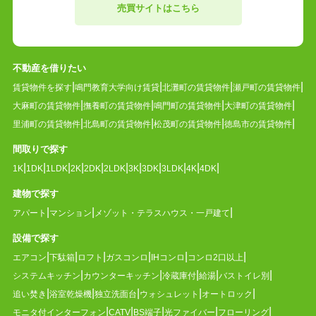
売買サイトはこちら
不動産を借りたい
賃貸物件を探す
鳴門教育大学向け賃貸
北灘町の賃貸物件
瀬戸町の賃貸物件
大麻町の賃貸物件
撫養町の賃貸物件
鳴門町の賃貸物件
大津町の賃貸物件
里浦町の賃貸物件
北島町の賃貸物件
松茂町の賃貸物件
徳島市の賃貸物件
間取りで探す
1K
1DK
1LDK
2K
2DK
2LDK
3K
3DK
3LDK
4K
4DK
建物で探す
アパート
マンション
メゾット・テラスハウス・一戸建て
設備で探す
エアコン
下駄箱
ロフト
ガスコンロ
IHコンロ
コンロ2口以上
システムキッチン
カウンターキッチン
冷蔵庫付
給湯
バストイレ別
追い焚き
浴室乾燥機
独立洗面台
ウォシュレット
オートロック
モニタ付インターフォン
CATV
BS端子
光ファイバー
フローリング