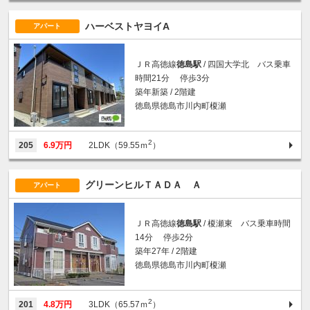
ハーベストヤヨイA
アパート
ＪＲ高徳線
徳島駅
/ 四国大学北 バス乗車
時間21分 停歩3分
築年新築 / 2階建
徳島県徳島市川内町榎瀬
2
205
6.9万円
2LDK（59.55ｍ
）
グリーンヒルＴＡＤＡ Ａ
アパート
ＪＲ高徳線
徳島駅
/ 榎瀬東 バス乗車時間
14分 停歩2分
築年27年 / 2階建
徳島県徳島市川内町榎瀬
2
201
4.8万円
3LDK（65.57ｍ
）