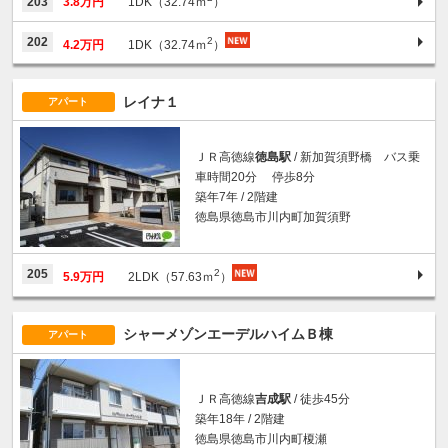
203
3.8万円
1DK（32.74ｍ
）
2
202
4.2万円
1DK（32.74ｍ
）
レイナ１
アパート
ＪＲ高徳線
徳島駅
/ 新加賀須野橋 バス乗
車時間20分 停歩8分
築年7年 / 2階建
徳島県徳島市川内町加賀須野
2
205
5.9万円
2LDK（57.63ｍ
）
シャーメゾンエーデルハイムＢ棟
アパート
ＪＲ高徳線
吉成駅
/ 徒歩45分
築年18年 / 2階建
徳島県徳島市川内町榎瀬