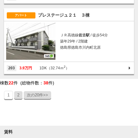
プレステージュ２１ ３棟
アパート
ＪＲ高徳線
佐古駅
/ 徒歩54分
築年29年 / 2階建
徳島県徳島市川内町北原
2
203
3.9万円
1DK（32.74ｍ
）
棟数
22
件 (総物件数：
38
件)
1
2
次の20件>>
条件を絞り込む
賃料