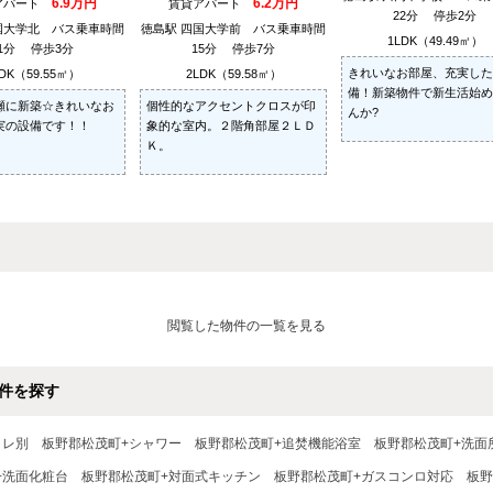
6.9万円
6.2万円
アパート
賃貸アパート
22分 停歩2分
国大学北 バス乗車時間
徳島駅 四国大学前 バス乗車時間
1LDK（49.49㎡）
21分 停歩3分
15分 停歩7分
きれいなお部屋、充実した
DK（59.55㎡）
2LDK（59.58㎡）
備！新築物件で新生活始め
瀬に新築☆きれいなお
個性的なアクセントクロスが印
んか?
実の設備です！！
象的な室内。２階角部屋２ＬＤ
Ｋ。
閲覧した物件の一覧を見る
件を探す
イレ別
板野郡松茂町+シャワー
板野郡松茂町+追焚機能浴室
板野郡松茂町+洗面
+洗面化粧台
板野郡松茂町+対面式キッチン
板野郡松茂町+ガスコンロ対応
板野