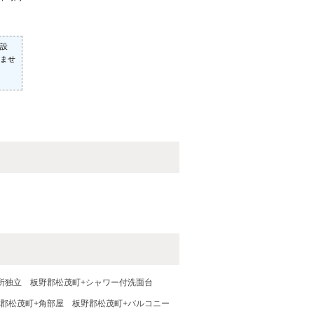
設
ませ
所独立
板野郡松茂町+シャワー付洗面台
郡松茂町+角部屋
板野郡松茂町+バルコニー