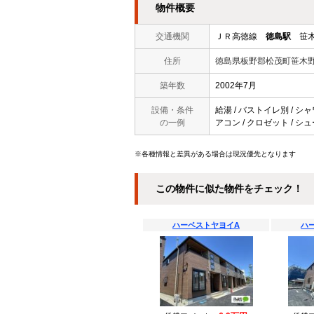
物件概要
交通機関
ＪＲ高徳線
徳島駅
笹木
住所
徳島県板野郡松茂町笹木
築年数
2002年7月
設備・条件
給湯 / バストイレ別 / シャ
の一例
アコン / クロゼット / シュ
※各種情報と差異がある場合は現況優先となります
この物件に似た物件をチェック！
ハーベストヤヨイA
ハ