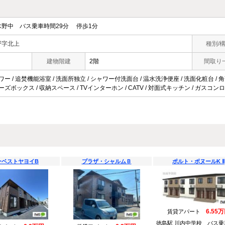
野中 バス乗車時間29分 停歩1分
野字北上
種別/
建物階建
2階
間取り
ワー / 追焚機能浴室 / 洗面所独立 / シャワー付洗面台 / 温水洗浄便座 / 洗面化粧台 / 角部
ーズボックス / 収納スペース / TVインターホン / CATV / 対面式キッチン / ガスコンロ
ーベストヤヨイB
プラザ・シャルムＢ
ポルト・ボヌールK Ⅱ
6.55
賃貸アパート
徳島駅 川内中学校 バス乗