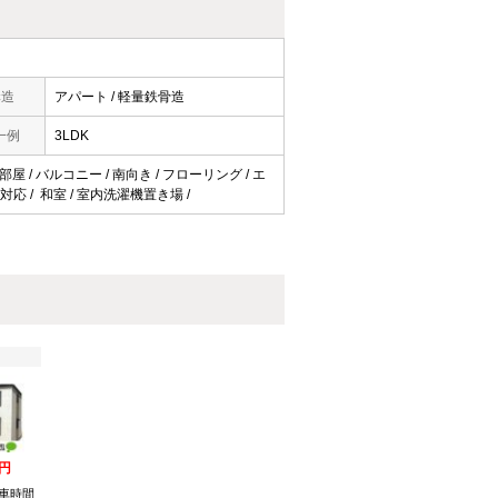
構造
アパート / 軽量鉄骨造
一例
3LDK
屋 / バルコニー / 南向き / フローリング / エ
対応 / 和室 / 室内洗濯機置き場 /
万円
車時間