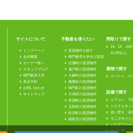
サイトについて
不動産を借りたい
間取りで探す
1K
1K
1DK
トップページ
賃貸物件を探す
4LDK以上
会社概要
鳴門教育大学向け賃貸
オーナー様へ
北灘町の賃貸物件
建物で探す
スタッフブログ
瀬戸町の賃貸物件
鳴門教育大学
大麻町の賃貸物件
アパート
マ
来店予約
撫養町の賃貸物件
お問い合わせ
鳴門町の賃貸物件
設備で探す
サイトマップ
大津町の賃貸物件
エアコン
下
里浦町の賃貸物件
システムキッ
北島町の賃貸物件
追い焚き
浴
松茂町の賃貸物件
モニタ付イン
徳島市の賃貸物件
バリアフリー
ペット可