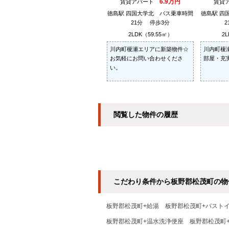
6.9万円
賃貸アパート
賃貸
徳島駅 四国大学北 バス乗車時間
徳島駅 四
21分 停歩3分
2LDK（59.55㎡）
2L
川内町榎瀬エリアに新築物件☆
川内町榎
お気軽にお問い合わせくださ
部屋・充
い。
閲覧した物件の履歴
こだわり条件から板野郡松茂町の物
板野郡松茂町+給湯
板野郡松茂町+バスト
板野郡松茂町+温水洗浄便座
板野郡松茂町