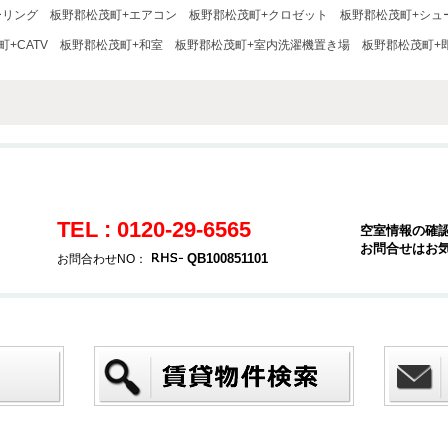
ーリング
板野郡松茂町+エアコン
板野郡松茂町+クロゼット
板野郡松茂町+シュ
+CATV
板野郡松茂町+和室
板野郡松茂町+室内洗濯機置き場
板野郡松茂町+
TEL : 0120-29-6565
空室情報の確
お問合せはお
QB100851101
お問合わせNO：