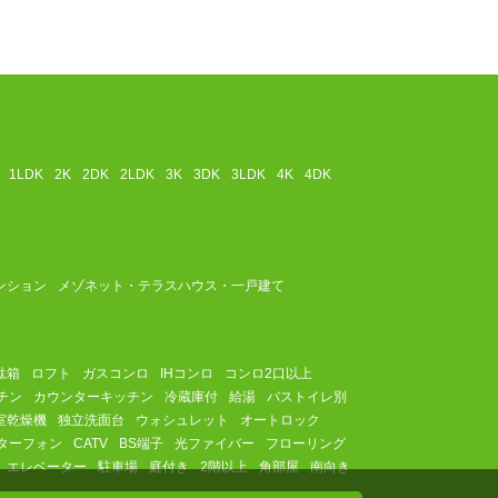
1LDK
2K
2DK
2LDK
3K
3DK
3LDK
4K
4DK
ンション
メゾネット・テラスハウス・一戸建て
駄箱
ロフト
ガスコンロ
IHコンロ
コンロ2口以上
チン
カウンターキッチン
冷蔵庫付
給湯
バストイレ別
室乾燥機
独立洗面台
ウォシュレット
オートロック
ターフォン
CATV
BS端子
光ファイバー
フローリング
エレベーター
駐車場
庭付き
2階以上
角部屋
南向き