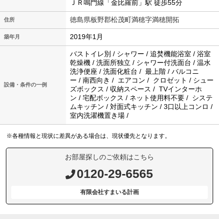
ＪＲ鳴門線「金比羅前」駅 徒歩55分
徳島県板野郡松茂町満穂字満穂開拓
住所
2019年1月
築年月
バストイレ別 / シャワー / 追焚機能浴室 / 浴室
乾燥機 / 洗面所独立 / シャワー付洗面台 / 温水
洗浄便座 / 洗面化粧台 / 最上階 / バルコニ
ー / 南西向き / エアコン / クロゼット / シュー
設備・条件の一例
ズボックス / 収納スペース / TVインターホ
ン / 宅配ボックス / ネット使用料不要 / システ
ムキッチン / 対面式キッチン / 3口以上コンロ /
室内洗濯機置き場 /
※各種情報と現状に差異がある場合は、現状優先となります。
お部屋探しのご依頼はこちら
0120-29-6565
有限会社すまいる計画