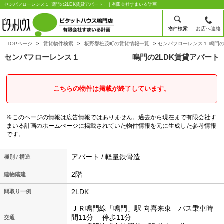
センパフローレンス１ 鳴門の2LDK賃貸アパート！｜有限会社すまいる計画
物件検索
お店へ連絡
TOPページ
賃貸物件検索
板野郡松茂町の賃貸情報一覧
センパフローレンス１ 鳴門の
センパフローレンス１
鳴門の2LDK賃貸アパート
こちらの物件は掲載が終了しています。
※このページの情報は広告情報ではありません。過去から現在まで有限会社す
まいる計画のホームぺージに掲載されていた物件情報を元に生成した参考情報
です。
アパート / 軽量鉄骨造
種別 / 構造
2階
建物階建
2LDK
間取り一例
ＪＲ鳴門線「鳴門」駅 向喜来東 バス乗車時
間11分 停歩11分
交通