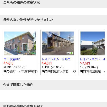
こちらの物件の空室状況
条件の近い物件が見つかりました
コーポ清和Ｄ
レオパレスカーサ鳴門
レオパレスクレール
6.5万円
6.4万円
5.7万円
2LDK（67.00㎡）
1LDK（43.06㎡）
1K（23.18㎡）
鳴門
/西町 バス乗車時間5分 停歩1分
鳴門
/鳴門教育大学前 バス乗車時間10分 停歩3
鳴門
/高島渡船場 バ
今まで閲覧した物件
板野郡松茂町の賃貸を探す