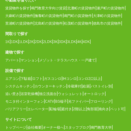
不動産を借りたい
賃貸物件を探す
鳴門教育大学向け賃貸
北灘町の賃貸物件
瀬戸町の賃貸物件
大麻町の賃貸物件
撫養町の賃貸物件
鳴門町の賃貸物件
大津町の賃貸物件
里浦町の賃貸物件
北島町の賃貸物件
松茂町の賃貸物件
徳島市の賃貸物件
間取りで探す
1K
1DK
1LDK
2K
2DK
2LDK
3K
3DK
3LDK
4K
4DK
建物で探す
アパート
マンション
メゾット・テラスハウス・一戸建て
設備で探す
エアコン
下駄箱
ロフト
ガスコンロ
IHコンロ
コンロ2口以上
システムキッチン
カウンターキッチン
冷蔵庫付
給湯
バストイレ別
追い焚き
浴室乾燥機
独立洗面台
ウォシュレット
オートロック
モニタ付インターフォン
CATV
BS端子
光ファイバー
フローリング
バリアフリー
エレベーター
駐輪場
庭付き
2階以上
角部屋
南向き
ペット可
サイトについて
トップページ
会社概要
オーナー様へ
スタッフブログ
鳴門教育大学