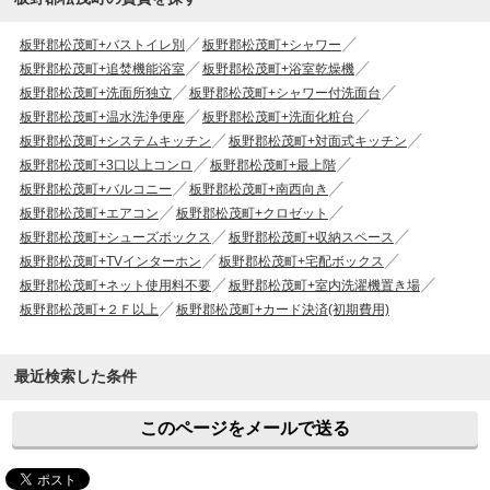
板野郡松茂町+バストイレ別
板野郡松茂町+シャワー
板野郡松茂町+追焚機能浴室
板野郡松茂町+浴室乾燥機
板野郡松茂町+洗面所独立
板野郡松茂町+シャワー付洗面台
板野郡松茂町+温水洗浄便座
板野郡松茂町+洗面化粧台
板野郡松茂町+システムキッチン
板野郡松茂町+対面式キッチン
板野郡松茂町+3口以上コンロ
板野郡松茂町+最上階
板野郡松茂町+バルコニー
板野郡松茂町+南西向き
板野郡松茂町+エアコン
板野郡松茂町+クロゼット
板野郡松茂町+シューズボックス
板野郡松茂町+収納スペース
板野郡松茂町+TVインターホン
板野郡松茂町+宅配ボックス
板野郡松茂町+ネット使用料不要
板野郡松茂町+室内洗濯機置き場
板野郡松茂町+２Ｆ以上
板野郡松茂町+カード決済(初期費用)
最近検索した条件
このページをメールで送る