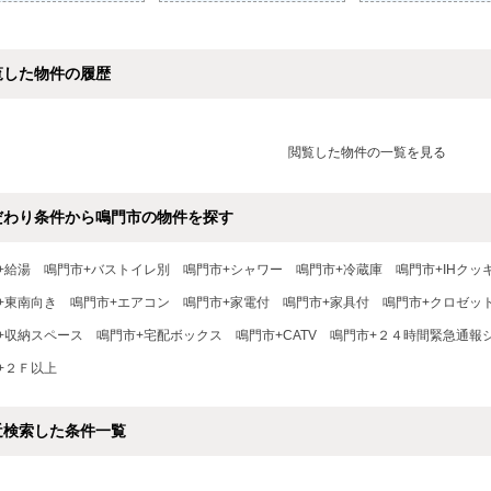
覧した物件の履歴
閲覧した物件の一覧を見る
だわり条件から鳴門市の物件を探す
+給湯
鳴門市+バストイレ別
鳴門市+シャワー
鳴門市+冷蔵庫
鳴門市+IHクッ
+東南向き
鳴門市+エアコン
鳴門市+家電付
鳴門市+家具付
鳴門市+クロゼッ
+収納スペース
鳴門市+宅配ボックス
鳴門市+CATV
鳴門市+２４時間緊急通報
+２Ｆ以上
近検索した条件一覧