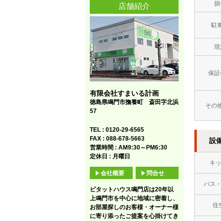
損
店舗紹介
駐
現
保証
有限会社すまいる計画
徳島県鳴門市撫養町 斎田字北浜
その
57
TEL : 0120-29-6565
FAX : 088-678-5663
設
営業時間 : AM9:30～PM6:30
定休日 : 月曜日
キ
会社概要
問合せ
バス
ピタットハウス鳴門店は20年以
上鳴門市を中心に地域に密着し、
住
お部屋探しのお客様・オーナー様
に寄り添ったご提案を心掛けてき