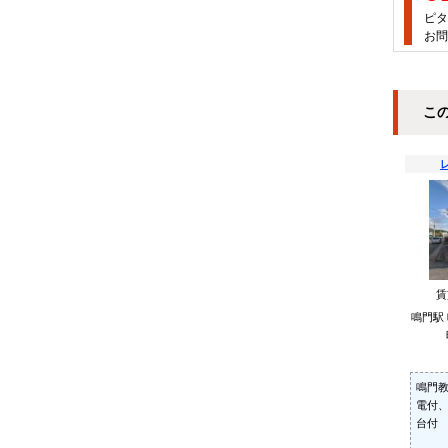
ピタ
お問
こ
鳴門駅
鳴門
電付
台付