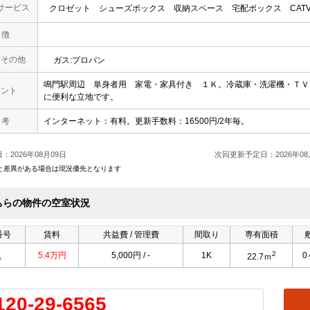
サービス
クロゼット
シューズボックス
収納スペース
宅配ボックス
CAT
 徴
・その他
ガス:プロパン
鳴門駅周辺 単身者用 家電・家具付き １Ｋ。冷蔵庫・洗濯機・ＴＶ
メント
に便利な立地です。
 考
インターネット：有料。更新手数料：16500円/2年毎。
：2026年08月09日
次回更新予定日：2026年08
と差異がある場合は現況優先となります
ちらの物件の空室状況
番号
賃料
共益費 / 管理費
間取り
専有面積
2
1
5.4万円
5,000円 / -
1K
0
22.7ｍ
120-29-6565