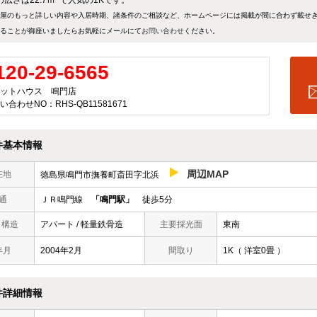
広さは22.7ｍ
で人気の1Kです。
屋のもっと詳しい内容や入居時期、諸条件のご相談など、ホームページには掲載が間に合わず載せ
ることが御座いましたらお気軽にメールにて
お問い合わせ
ください。
120-29-6565
ットハウス 鳴門店
い合わせNO：RHS-QB11581671
件基本情報
周辺MAP
在地
徳島県鳴門市撫養町斎田字北浜
通
ＪＲ鳴門線
「鳴門駅」
徒歩5分
/ 構造
アパート / 軽量鉄骨造
主要採光面
東南
年月
2004年2月
間取り
1K（ 洋室0畳 ）
件詳細情報