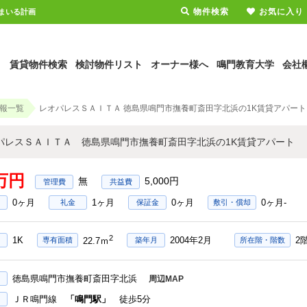
物件検索
お気に入り
まいる計画
賃貸物件検索
検討物件リスト
オーナー様へ
鳴門教育大学
会社
報一覧
レオパレスＳＡＩＴＡ 徳島県鳴門市撫養町斎田字北浜の1K賃貸アパート
パレスＳＡＩＴＡ 徳島県鳴門市撫養町斎田字北浜の1K賃貸アパート
4万円
無
5,000円
0ヶ月
1ヶ月
0ヶ月
0ヶ月-
礼金
保証金
敷引・償却
2
1K
2004年2月
2
専有面積
築年月
所在階・階数
22.7ｍ
徳島県鳴門市撫養町斎田字北浜
周辺MAP
ＪＲ鳴門線
「鳴門駅」
徒歩5分