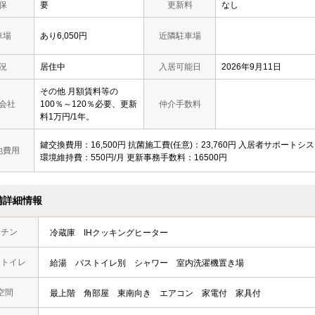
保
要
更新料
なし
車場
あり6,050円
近隣駐車場
況
居住中
入居可能日
2026年9月11日
その他 月額賃料等の
会社
100％～120％必要、更新
仲介手数料
料1万円/1年。
鍵交換費用：16,500円 抗菌施工費(任意)：23,760円 入居者サポートシステ
他費用
環境維持費：550円/月 更新事務手数料：16500円
備詳細情報
ッチン
冷蔵庫
IHクッキングヒーター
・トイレ
給湯
バストイレ別
シャワー
室内洗濯機置き場
空間
最上階
角部屋
東南向き
エアコン
家電付
家具付