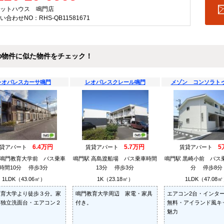
ットハウス 鳴門店
い合わせNO：RHS-QB11581671
の物件に似た物件をチェック！
レオパレスカーサ鳴門
レオパレスクレール鳴門
メゾン コンソラト
6.4万円
5.7万円
5
賃貸アパート
賃貸アパート
賃貸アパート
 鳴門教育大学前 バス乗車
鳴門駅 高島渡船場 バス乗車時間
鳴門駅 黒崎小前 バス乗
時間10分 停歩3分
13分 停歩3分
分 停歩8分
1LDK（43.06㎡）
1K（23.18㎡）
1LDK（47.08
教育大学より徒歩３分。家
鳴門教育大学周辺 家電・家具
エアコン2台・インタ
、独立洗面台・エアコン２
付き。
無料・アイランド風キ
魅力