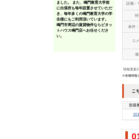
ました。 また、鳴門教育大学前
設備・
に出張所も毎年設置させていただ
き、毎年多くの鳴門教育大学の学
特
生様にもご利用頂いています。
鳴門市周辺の賃貸物件ならピタッ
条件
トハウス鳴門店へお任せくださ
い。
コ
備
情報更新日
※各種情報
こ
部屋
20
0