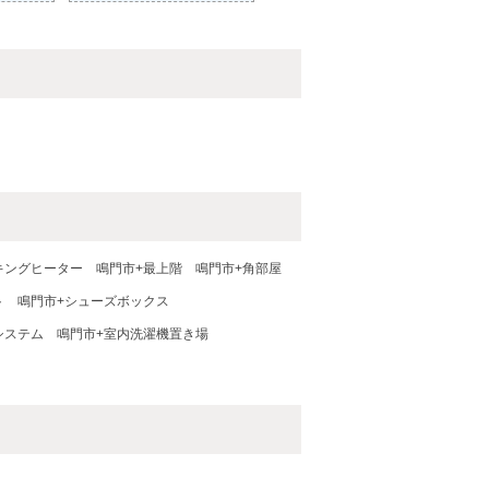
キングヒーター
鳴門市+最上階
鳴門市+角部屋
ト
鳴門市+シューズボックス
システム
鳴門市+室内洗濯機置き場