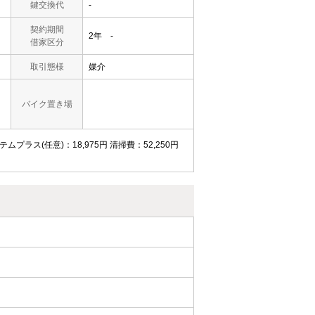
鍵交換代
-
契約期間
2年 -
借家区分
取引態様
媒介
バイク置き場
ムプラス(任意)：18,975円 清掃費：52,250円