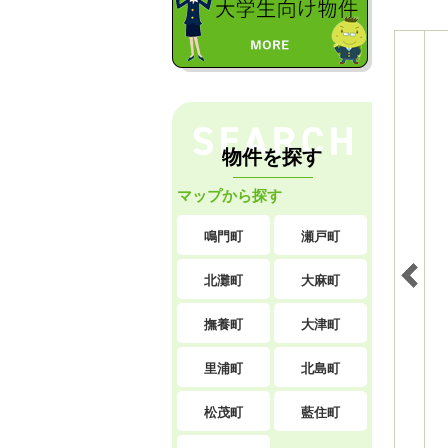
物件を探す
マップから探す
鳴門町
瀬戸町
北灘町
大麻町
撫養町
大津町
里浦町
北島町
松茂町
藍住町