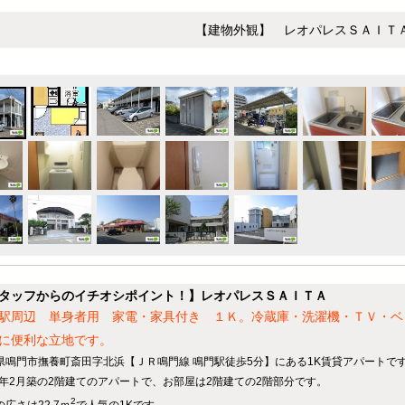
【建物外観】 レオパレスＳＡＩＴ
タッフからのイチオシポイント！】レオパレスＳＡＩＴＡ
駅周辺 単身者用 家電・家具付き １Ｋ。冷蔵庫・洗濯機・ＴＶ・ベ
に便利な立地です。
県鳴門市撫養町斎田字北浜【ＪＲ鳴門線 鳴門駅徒歩5分】にある1K賃貸アパートで
04年2月築の2階建てのアパートで、お部屋は2階建ての2階部分です。
2