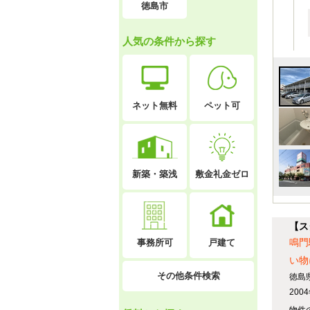
徳島市
人気の条件から探す
ネット無料
ペット可
新築・築浅
敷金礼金ゼロ
【ス
鳴門
戸建て
事務所可
い物
その他条件検索
徳島
20