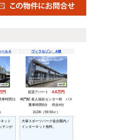
ゥールＡ
ヴィラセゾン A棟
万円
4.6万円
賃貸アパート
車時間11
鳴門駅 老人福祉センター前 バス
乗車時間6分 停歩4分
㎡）
2LDK（59.50㎡）
ーネット
大塚スポーツパーク徒歩圏内／
ッチンが
インターネット無料。