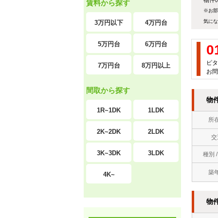
物件の
賃料から探す
※お部
気にな
3万円以下
4万円台
5万円台
6万円台
0
ピタ
7万円台
8万円以上
お問
間取から探す
物
1R~1DK
1LDK
所
2K~2DK
2LDK
交
3K~3DK
3LDK
種別 
築
4K~
物