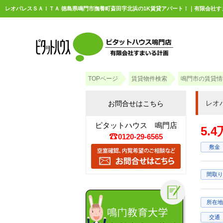
レオパレスＳＡＩＴＡ 徳島県鳴門市撫養町斎田字北浜の1K賃貸アパート！｜有限会社す
TOPページ
賃貸物件検索
鳴門市の賃貸情
レオ
お問合せはこちら
ピタットハウス 鳴門店
5.
0120-29-6565
敷金
間取り
所在地
交通