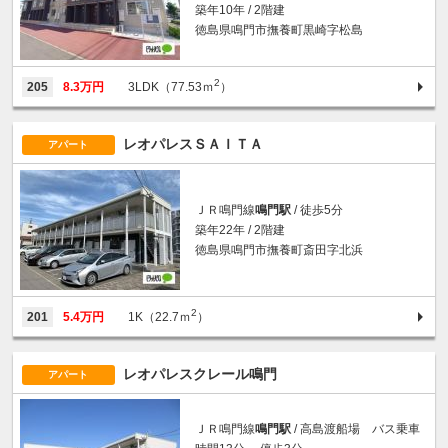
築年10年 / 2階建
徳島県鳴門市撫養町黒崎字松島
2
205
8.3万円
3LDK（77.53ｍ
）
レオパレスＳＡＩＴＡ
アパート
ＪＲ鳴門線
鳴門駅
/ 徒歩5分
築年22年 / 2階建
徳島県鳴門市撫養町斎田字北浜
2
201
5.4万円
1K（22.7ｍ
）
レオパレスクレール鳴門
アパート
ＪＲ鳴門線
鳴門駅
/ 高島渡船場 バス乗車