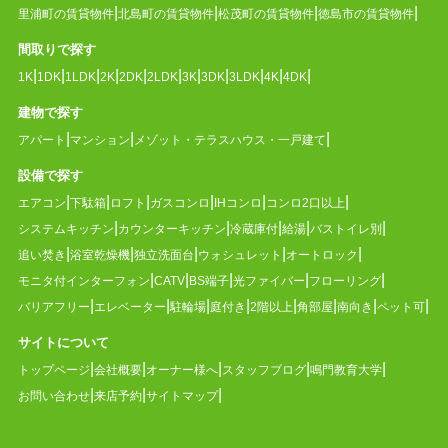
里浦町の賃貸物件
北島町の賃貸物件
松茂町の賃貸物件
徳島市の賃貸物件
間取りで探す
1K
1DK
1LDK
2K
2DK
2LDK
3K
3DK
3LDK
4K
4DK
建物で探す
アパート
マンション
メゾット・テラスハウス・一戸建て
設備で探す
エアコン
下駄箱
ロフト
ガスコンロ
IHコンロ
コンロ2口以上
システムキッチン
カウンターキッチン
冷蔵庫付
給湯
バストイレ別
追い焚き
浴室乾燥機
独立洗面台
ウォシュレット
オートロック
モニタ付インターフォン
CATV
BS端子
光ファイバー
フローリング
バリアフリー
エレベーター
駐輪場
庭付き
2階以上
角部屋
南向き
ペット可
サイトについて
トップページ
会社概要
オーナー様へ
スタッフブログ
鳴門教育大学
お問い合わせ
来店予約
サイトマップ