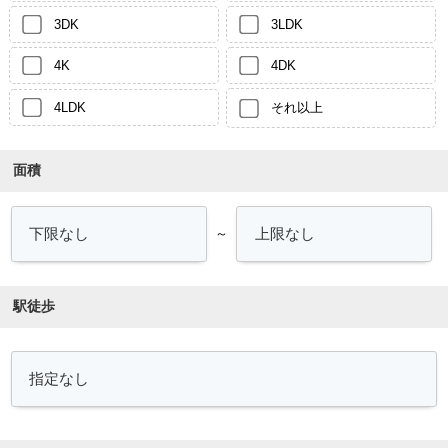
3DK
3LDK
4K
4DK
4LDK
それ以上
面積
～
駅徒歩