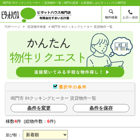
鳴門市 IHクッキングヒーター ｜賃貸物件一覧｜鳴門の賃貸・お部屋探しはピタットハウス鳴門店
物件検索
お店へ連絡
TOPページ
賃貸物件検索
鳴門市 IHクッキングヒーター 賃貸物件一覧
選択中の条件
鳴門市 IHクッキングヒーター 賃貸物件一覧
条件を変更
条件を保存
棟数
4
件 (総物件数：
6
件)
並び順 ：