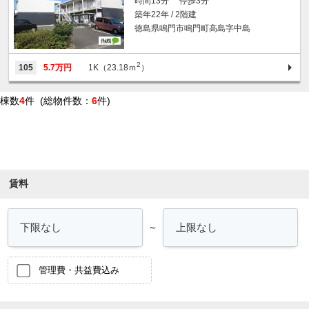
時間13分 停歩3分
築年22年 / 2階建
徳島県鳴門市鳴門町高島字中島
2
105
5.7万円
1K（23.18ｍ
）
棟数
4
件 (総物件数：
6
件)
条件を絞り込む
賃料
～
管理費・共益費込み