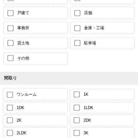
戸建て
店舗
事務所
倉庫・工場
貸土地
駐車場
その他
間取り
ワンルーム
1K
1DK
1LDK
2K
2DK
2LDK
3K