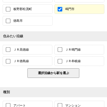
板野郡松茂町
鳴門市
徳島市
住みたい沿線
ＪＲ高徳線
ＪＲ鳴門線
ＪＲ徳島線
ＪＲ牟岐線
種別
アパート
マンション