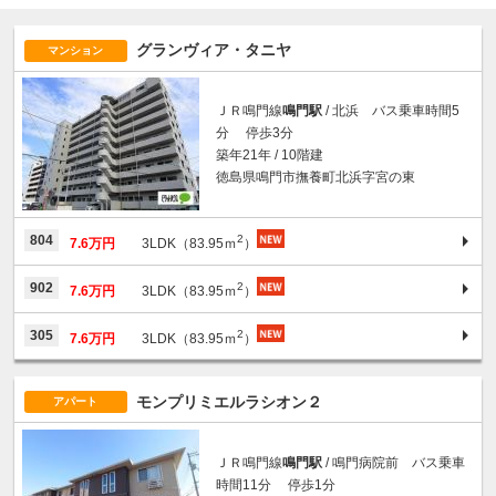
グランヴィア・タニヤ
マンション
ＪＲ鳴門線
鳴門駅
/ 北浜 バス乗車時間5
分 停歩3分
築年21年 / 10階建
徳島県鳴門市撫養町北浜字宮の東
2
804
7.6万円
3LDK（83.95ｍ
）
2
902
7.6万円
3LDK（83.95ｍ
）
2
305
7.6万円
3LDK（83.95ｍ
）
モンプリミエルラシオン２
アパート
ＪＲ鳴門線
鳴門駅
/ 鳴門病院前 バス乗車
時間11分 停歩1分