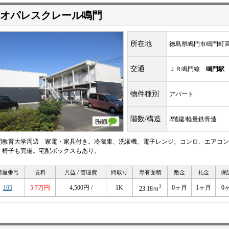
オパレスクレール鳴門
所在地
徳島県鳴門市鳴門町
交通
ＪＲ鳴門線
鳴門駅
物件種別
アパート
階数/構造
2階建/軽量鉄骨造
門教育大学周辺 家電・家具付き。冷蔵庫、洗濯機、電子レンジ、コンロ、エアコン
、椅子も完備。宅配ボックスもあり。
部屋番号
賃料
共益 / 管理費
間取り
専有面積
敷金
礼金
保
2
105
5.7万円
4,500円 /
1K
0ヶ月
1ヶ月
0
23.18ｍ