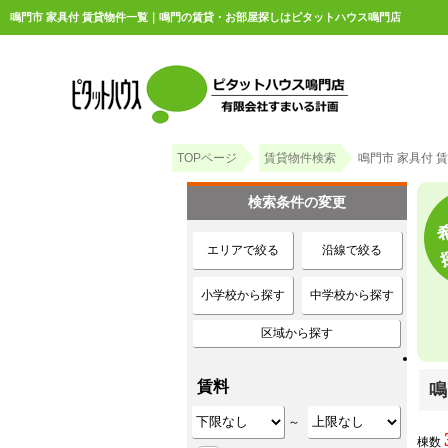
鳴門市 家具付 賃貸物件一覧｜鳴門の賃貸・お部屋探しはピタットハウス鳴門店
TOPページ
賃貸物件検索
鳴門市 家具付 
検索条件の変更
エリアで絞る
沿線で絞る
小学校から探す
中学校から探す
区域から探す
賃料
鳴
～
棟数