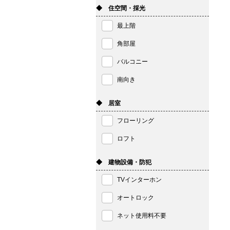
◆ 住空間・採光
最上階
角部屋
バルコニー
南向き
◆ 居室
フローリング
ロフト
◆ 建物設備・防犯
TVインターホン
オートロック
ネット使用料不要