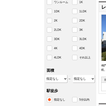
ワンルーム
1K
レ
1DK
1LDK
2K
2DK
2LDK
3K
3DK
3LDK
4K
4DK
4LDK
それ以上
鳴
机
面積
～
駅徒歩
指定なし
5分以内