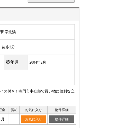
斎田字北浜
徒歩5分
築年月
2004年2月
イス付き！鳴門市中心部で買い物に便利な立
証金
償却
お気に入り
物件詳細
ヶ月
お気に入り
物件詳細