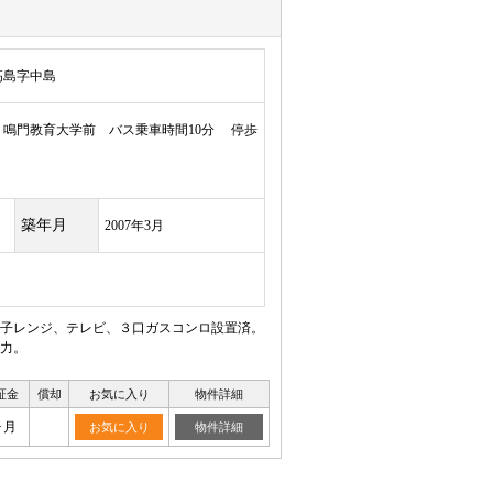
高島字中島
鳴門教育大学前 バス乗車時間10分 停歩
築年月
2007年3月
子レンジ、テレビ、３口ガスコンロ設置済。
力。
証金
償却
お気に入り
物件詳細
ヶ月
お気に入り
物件詳細