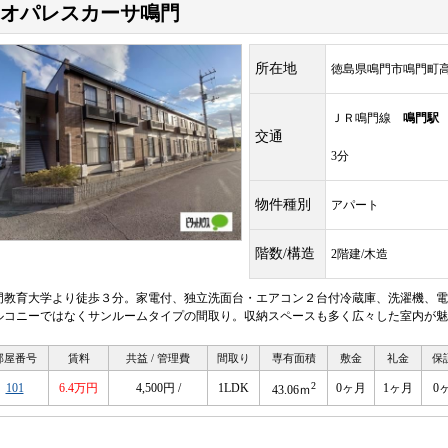
オパレスカーサ鳴門
所在地
徳島県鳴門市鳴門町
ＪＲ鳴門線
鳴門駅
交通
3分
物件種別
アパート
階数/構造
2階建/木造
門教育大学より徒歩３分。家電付、独立洗面台・エアコン２台付冷蔵庫、洗濯機、電
ルコニーではなくサンルームタイプの間取り。収納スペースも多く広々した室内が魅
部屋番号
賃料
共益 / 管理費
間取り
専有面積
敷金
礼金
保
2
101
6.4万円
4,500円 /
1LDK
0ヶ月
1ヶ月
0
43.06ｍ