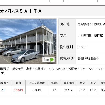
オパレスＳＡＩＴＡ
所在地
徳島県鳴門市撫養町
交通
ＪＲ鳴門線
鳴門駅
物件種別
アパート
階数/構造
2階建/軽量鉄骨造
門駅周辺 単身者用 家電・家具付き １Ｋ。冷蔵庫・洗濯機・ＴＶ・ベッド・机・
です。
部屋番号
賃料
共益 / 管理費
間取り
専有面積
敷金
礼金
保
2
201
5.4万円
5,000円 /
1K
0ヶ月
1ヶ月
0
22.7ｍ