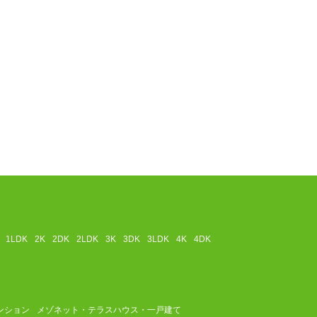
1LDK
2K
2DK
2LDK
3K
3DK
3LDK
4K
4DK
ンション
メゾネット・テラスハウス・一戸建て