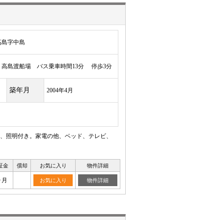
高島字中島
高島渡船場 バス乗車時間13分 停歩3分
築年月
2004年4月
、照明付き。家電の他、ベッド、テレビ、
証金
償却
お気に入り
物件詳細
ヶ月
お気に入り
物件詳細