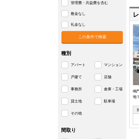
管理費・共益費を含む
レ
敷金なし
礼金なし
種別
アパート
マンション
戸建て
店舗
事務所
倉庫・工場
鳴
地
貸土地
駐車場
その他
間取り