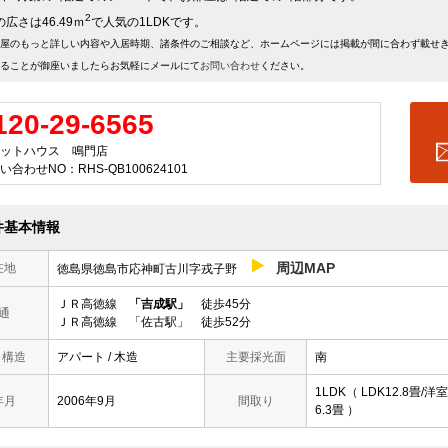
2
広さは46.49ｍ
で人気の1LDKです。
屋のもっと詳しい内容や入居時期、諸条件のご相談など、ホームページには掲載が間に合わず載せ
ることが御座いましたらお気軽にメールにて
お問い合わせ
ください。
120-29-6565
ットハウス 鳴門店
い合わせNO：RHS-QB100624101
件基本情報
周辺MAP
在地
徳島県徳島市応神町古川字戎子野
ＪＲ高徳線
「吉成駅」
徒歩45分
通
ＪＲ高徳線 「佐古駅」 徒歩52分
/ 構造
アパート / 木造
主要採光面
南
1LDK（ LDK12.8畳/洋室
年月
2006年9月
間取り
6.3畳 ）