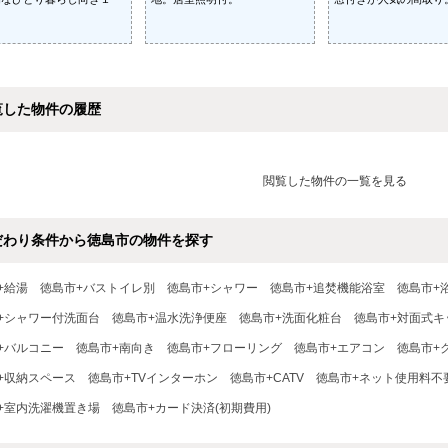
覧した物件の履歴
閲覧した物件の一覧を見る
だわり条件から徳島市の物件を探す
+給湯
徳島市+バストイレ別
徳島市+シャワー
徳島市+追焚機能浴室
徳島市+
+シャワー付洗面台
徳島市+温水洗浄便座
徳島市+洗面化粧台
徳島市+対面式キ
+バルコニー
徳島市+南向き
徳島市+フローリング
徳島市+エアコン
徳島市+
+収納スペース
徳島市+TVインターホン
徳島市+CATV
徳島市+ネット使用料不
+室内洗濯機置き場
徳島市+カード決済(初期費用)