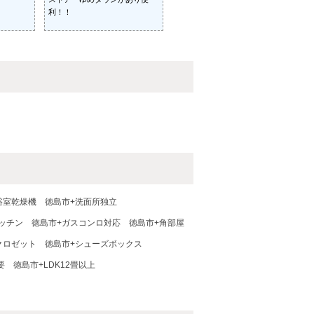
利！！
浴室乾燥機
徳島市+洗面所独立
ッチン
徳島市+ガスコンロ対応
徳島市+角部屋
クロゼット
徳島市+シューズボックス
要
徳島市+LDK12畳以上