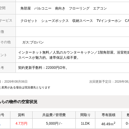
空間
角部屋
バルコニー
南向き
フローリング
エアコン
サービス
クロゼット
シューズボックス
収納スペース
TVインターホン
C
 徴
・その他
ガス:プロパン
インターネット無料／人気のカウンターキッチン／1階角部屋。浴室乾
メント
スペースが魅力的。連帯保証人様不要。
 考
契約更新手数料：22000円/2年。
：2026年08月06日
次回更新予定日：2026年08
と差異がある場合は現況優先となります
ちらの物件の空室状況
番号
賃料
共益費 / 管理費
間取り
専有面積
2
1
4.7万円
5,000円 / -
1LDK
0
46.49ｍ