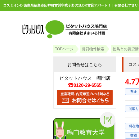
コスミオンD 徳島県徳島市応神町古川字戎子野の1LDK賃貸アパート！｜有限会社すまい
TOPページ
賃貸物件検索
徳島市の賃貸情
コス
お問合せはこちら
ピタットハウス 鳴門店
4.
0120-29-6565
敷金
間取り
所在地
交通