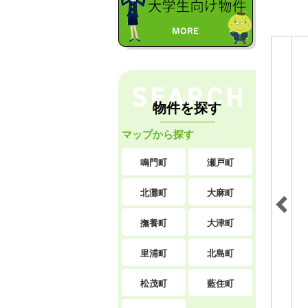
物件を探す
マップから探す
鳴門町
瀬戸町
北灘町
大麻町
撫養町
大津町
里浦町
北島町
松茂町
藍住町