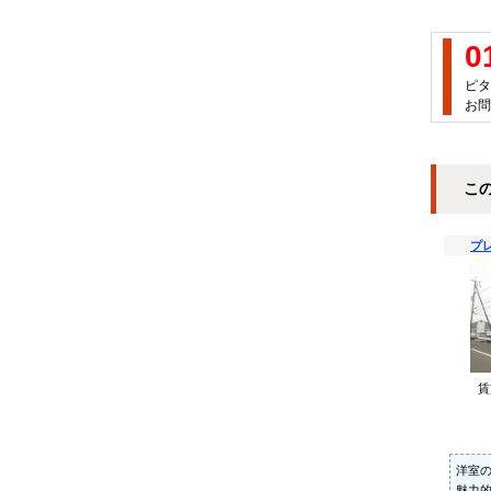
0
ピタ
お問
こ
プ
洋室
魅力