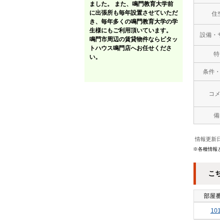
ました。 また、鳴門教育大学前
に出張所も毎年設置させていただ
住
き、毎年多くの鳴門教育大学の学
生様にもご利用頂いています。
設備・
鳴門市周辺の賃貸物件ならピタッ
トハウス鳴門店へお任せくださ
特
い。
条件
コ
備
情報更新日
※各種情報
こ
部屋
10