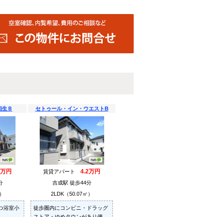
相生Ｂ
セトゥール・イン・ウエストB
7万円
4.2万円
賃貸アパート
分
吉成駅 徒歩44分
㎡）
2LDK（50.07㎡）
つ浴室小
徒歩圏内にコンビニ・ドラッグ
。
ストア・ゆめタウンがあり便