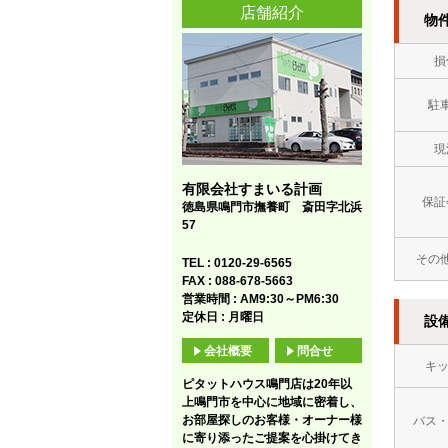
店舗紹介
物
損
駐
現
有限会社すまいる計画
保証
徳島県鳴門市撫養町 斎田字北浜
57
その
TEL : 0120-29-6565
FAX : 088-678-5663
営業時間 : AM9:30～PM6:30
定休日 : 月曜日
設
会社概要
問合せ
キ
ピタットハウス鳴門店は20年以
上鳴門市を中心に地域に密着し、
お部屋探しのお客様・オーナー様
バス
に寄り添ったご提案を心掛けてき