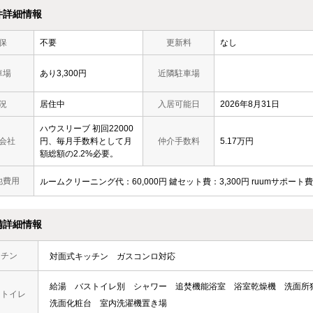
件詳細情報
保
不要
更新料
なし
車場
あり3,300円
近隣駐車場
況
居住中
入居可能日
2026年8月31日
ハウスリーブ 初回22000
会社
円、毎月手数料として月
仲介手数料
5.17万円
額総額の2.2%必要。
他費用
ルームクリーニング代：60,000円 鍵セット費：3,300円 ruumサポート費
備詳細情報
ッチン
対面式キッチン
ガスコンロ対応
給湯
バストイレ別
シャワー
追焚機能浴室
浴室乾燥機
洗面所
・トイレ
洗面化粧台
室内洗濯機置き場