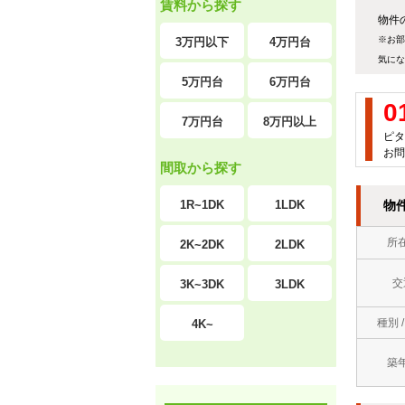
賃料から探す
物件の
※お部
3万円以下
4万円台
気にな
5万円台
6万円台
0
7万円台
8万円以上
ピタ
お問
間取から探す
1R~1DK
1LDK
物
所
2K~2DK
2LDK
交
3K~3DK
3LDK
種別 
4K~
築