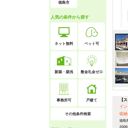
徳島市
人気の条件から探す
ネット無料
ペット可
新築・築浅
敷金礼金ゼロ
【ス
戸建て
事務所可
イン
収納
その他条件検索
徳島
20