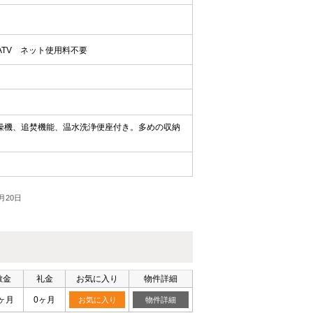
ATV
ネット使用料不要
燥機、追焚機能、温水洗浄便座付き。多めの収納
月20日
敷金
礼金
お気に入り
物件詳細
ヶ月
0ヶ月
お気に入り
物件詳細