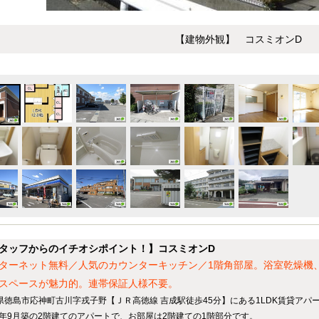
【建物外観】 コスミオンD
タッフからのイチオシポイント！】コスミオンD
ターネット無料／人気のカウンターキッチン／1階角部屋。浴室乾燥機
スペースが魅力的。連帯保証人様不要。
県徳島市応神町古川字戎子野【ＪＲ高徳線 吉成駅徒歩45分】にある1LDK賃貸アパ
06年9月築の2階建てのアパートで、お部屋は2階建ての1階部分です。