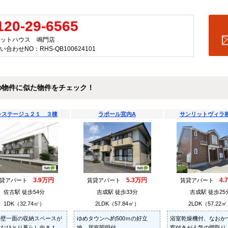
120-29-6565
ットハウス 鳴門店
い合わせNO：RHS-QB100624101
の物件に似た物件をチェック！
レステージュ２１ ３棟
ラポール宮内A
サンリットヴィラ
3.9万円
5.3万円
4.
賃貸アパート
賃貸アパート
賃貸アパート
佐古駅 徒歩54分
吉成駅 徒歩33分
吉成駅 徒歩25
1DK（32.74㎡）
2LDK（57.84㎡）
2LDK（57.22
の壁一面の収納スペースが
ゆめタウンへ約500ｍの好立
浴室乾燥機付、なおか
的なひとり暮らし向き１
地。居室照明付。
窓付きが人気の間取り