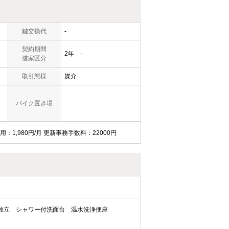
鍵交換代
-
契約期間
2年 -
借家区分
取引態様
媒介
バイク置き場
用：1,980円/月 更新事務手数料：22000円
独立
シャワー付洗面台
温水洗浄便座