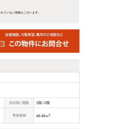
きれていない情報もございます。
所在階 / 階数
1階 / 2階
2
専有面積
46.49ｍ