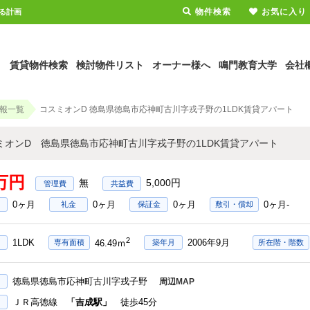
物件検索
お気に入り
る計画
賃貸物件検索
検討物件リスト
オーナー様へ
鳴門教育大学
会社
報一覧
コスミオンD 徳島県徳島市応神町古川字戎子野の1LDK賃貸アパート
ミオンD 徳島県徳島市応神町古川字戎子野の1LDK賃貸アパート
7万円
無
5,000円
0ヶ月
0ヶ月
0ヶ月
0ヶ月-
礼金
保証金
敷引・償却
2
1LDK
2006年9月
専有面積
築年月
所在階・階数
46.49ｍ
徳島県徳島市応神町古川字戎子野
周辺MAP
ＪＲ高徳線
「吉成駅」
徒歩45分