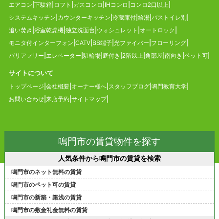
エアコン
下駄箱
ロフト
ガスコンロ
IHコンロ
コンロ2口以上
システムキッチン
カウンターキッチン
冷蔵庫付
給湯
バストイレ別
追い焚き
浴室乾燥機
独立洗面台
ウォシュレット
オートロック
モニタ付インターフォン
CATV
BS端子
光ファイバー
フローリング
バリアフリー
エレベーター
駐輪場
庭付き
2階以上
角部屋
南向き
ペット可
サイトについて
トップページ
会社概要
オーナー様へ
スタッフブログ
鳴門教育大学
お問い合わせ
来店予約
サイトマップ
鳴門市の賃貸物件を探す
人気条件から鳴門市の賃貸を検索
鳴門市のネット無料の賃貸
鳴門市のペット可の賃貸
鳴門市の新築・築浅の賃貸
鳴門市の敷金礼金無料の賃貸