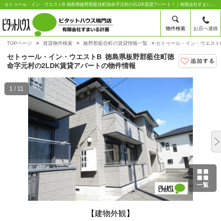
セトゥール・イン・ウエストB 徳島県板野郡藍住町徳命字元村の2LDK賃貸アパート！｜有限会社すまいる計画
物件検索
お店へ連絡
TOPページ
賃貸物件検索
板野郡藍住町の賃貸情報一覧
セトゥール・イン・ウエストB
セトゥール・イン・ウエストB
徳島県板野郡藍住町徳
命字元村の2LDK賃貸アパートの物件情報
1 / 11
一覧
【建物外観】