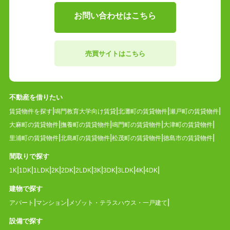
お問い合わせはこちら
売買サイトはこちら
不動産を借りたい
賃貸物件を探す
鳴門教育大学向け賃貸
北灘町の賃貸物件
瀬戸町の賃貸物件
大麻町の賃貸物件
撫養町の賃貸物件
鳴門町の賃貸物件
大津町の賃貸物件
里浦町の賃貸物件
北島町の賃貸物件
松茂町の賃貸物件
徳島市の賃貸物件
間取りで探す
1K
1DK
1LDK
2K
2DK
2LDK
3K
3DK
3LDK
4K
4DK
建物で探す
アパート
マンション
メゾット・テラスハウス・一戸建て
設備で探す