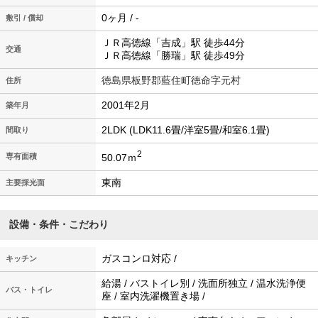
0ヶ月 / -
敷引 / 償却
ＪＲ高徳線「吉成」駅 徒歩44分
交通
ＪＲ高徳線「勝瑞」駅 徒歩49分
徳島県板野郡藍住町徳命字元村
住所
2001年2月
築年月
2LDK (LDK11.6畳/洋室5畳/和室6.1畳)
間取り
2
50.07ｍ
専有面積
東南
主要採光面
設備・条件・こだわり
ガスコンロ対応 /
キッチン
給湯 / バストイレ別 / 洗面所独立 / 温水洗浄便
バス・トイレ
座 / 室内洗濯機置き場 /