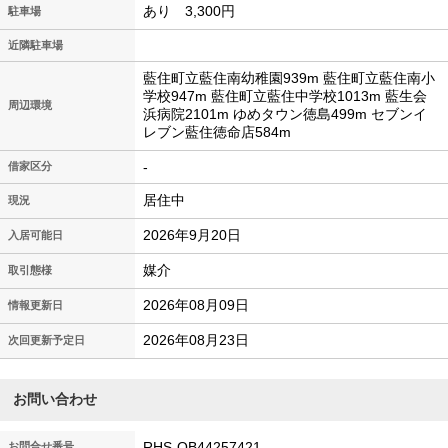
あり 3,300円
駐車場
近隣駐車場
藍住町立藍住南幼稚園939m 藍住町立藍住南小
学校947m 藍住町立藍住中学校1013m 藍生会
周辺環境
浜病院2101m ゆめタウン徳島499m セブンイ
レブン藍住徳命店584m
-
借家区分
居住中
現況
2026年9月20日
入居可能日
媒介
取引態様
2026年08月09日
情報更新日
2026年08月23日
次回更新予定日
お問い合わせ
RHS-QB44257421
お問合せ番号