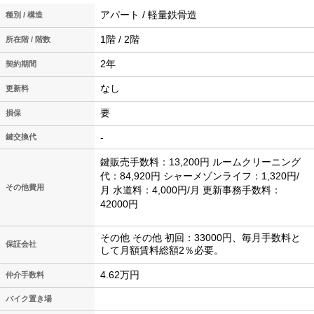
アパート / 軽量鉄骨造
種別 / 構造
1階 / 2階
所在階 / 階数
2年
契約期間
なし
更新料
要
損保
-
鍵交換代
鍵販売手数料：13,200円 ルームクリーニング
代：84,920円 シャーメゾンライフ：1,320円/
その他費用
月 水道料：4,000円/月 更新事務手数料：
42000円
その他 その他 初回：33000円、毎月手数料と
保証会社
して月額賃料総額2％必要。
4.62万円
仲介手数料
バイク置き場