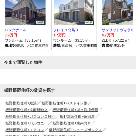
パンタナール
ソレイユ北島Ｂ
サンリットヴィラ相
3.9万円
3.7万円
4.7万円
ワンルーム（33.15㎡）
ワンルーム（33.15㎡）
2LDK（57.22㎡）
勝瑞
/妙蛇池 バス乗車時間5分 停歩4分
勝瑞
/東高房 バス乗車時間6分 停歩3分
吉成
/徒歩25分
今まで閲覧した物件
板野郡藍住町の賃貸を探す
板野郡藍住町+給湯
板野郡藍住町+バストイレ別
板野郡藍住町+洗面所独立
板野郡藍住町+温水洗浄便座
板野郡藍住町+ガスコンロ対応
板野郡藍住町+角部屋
板野郡藍住町+バルコニー
板野郡藍住町+東南向き
板野郡藍住町+エアコン
板野郡藍住町+シューズボックス