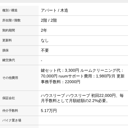
アパート / 木造
種別 / 構造
2階 / 2階
所在階 / 階数
2年
契約期間
なし
更新料
不要
損保
-
鍵交換代
鍵セット代：3,300円 ルームクリーニング代：
70,000円 ruumサポート費用：1,980円/月 更新
その他費用
事務手数料：22000円
ハウスリーブ ハウスリーブ 初回22,000円、毎
保証会社
月手数料として月額総額の2.2%必要。
5.17万円
仲介手数料
バイク置き場