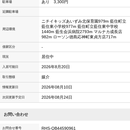
あり 3,300円
駐車場
近隣駐車場
ニチイキッズあいずみ北保育園979m 藍住町立
藍住東小学校977m 藍住町立藍住東中学校
周辺環境
1440m 藍生会浜病院2793m マルナカ成長店
982m ローソン徳島応神町東貞方店717m
-
借家区分
居住中
現況
2026年8月20日
入居可能日
媒介
取引態様
2026年08月10日
情報更新日
2026年08月24日
次回更新予定日
お問い合わせ
RHS-QB44590961
お問合せ番号