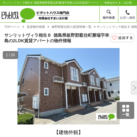
サンリットヴィラ相生Ｂ 徳島県板野郡藍住町勝瑞字幸島の2LDK賃貸アパート！｜有限会社すまいる計画
物件検索
お店へ連絡
TOPページ
賃貸物件検索
板野郡藍住町の賃貸情報一覧
サンリットヴィラ相生Ｂ 徳
サンリットヴィラ相生Ｂ
徳島県板野郡藍住町勝瑞字幸
島の2LDK賃貸アパートの物件情報
1 / 26
一覧
【建物外観】