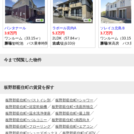
パンタナール
ラポール宮内A
ソレイユ北島Ｂ
3.9万円
5.3万円
3.7万円
ワンルーム（33.15㎡）
2LDK（57.84㎡）
ワンルーム（33.15
勝瑞
/妙蛇池 バス乗車時間5分 停歩4分
吉成
/徒歩33分
勝瑞
/東高房 バス乗
今まで閲覧した物件
板野郡藍住町の賃貸を探す
板野郡藍住町+バストイレ別
板野郡藍住町+シャワー
板野郡藍住町+浴室乾燥機
板野郡藍住町+洗面所独立
板野郡藍住町+温水洗浄便座
板野郡藍住町+最上階
板野郡藍住町+バルコニー
板野郡藍住町+南西向き
板野郡藍住町+フローリング
板野郡藍住町+エアコン
板野郡藍住町+シューズボックス
板野郡藍住町+CATV