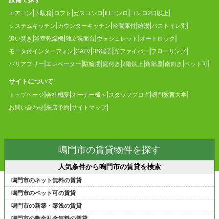
エアコン
下駄箱
ロフト
ガスコンロ
IHコンロ
コンロ2口以上
システムキッチン
カウンターキッチン
冷蔵庫付
給湯
バストイレ別
追い焚き
浴室乾燥機
独立洗面台
ウォシュレット
オートロック
モニタ付インターフォン
CATV
BS端子
光ファイバー
フローリング
バリアフリー
エレベーター
駐輪場
庭付き
2階以上
角部屋
南向き
ペット可
サイトについて
トップページ
会社概要
オーナー様へ
スタッフブログ
鳴門教育大学
お問い合わせ
来店予約
サイトマップ
鳴門市の賃貸物件を探す
人気条件から鳴門市の賃貸を検索
鳴門市のネット無料の賃貸
鳴門市のペット可の賃貸
鳴門市の新築・築浅の賃貸
鳴門市の敷金礼金無料の賃貸