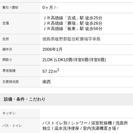
0ヶ月 / -
敷引 / 償却
ＪＲ高徳線「吉成」駅 徒歩25分
ＪＲ高徳線「勝瑞」駅 徒歩26分
交通
ＪＲ高徳線「板東」駅 徒歩56分
徳島県板野郡藍住町勝瑞字幸島
住所
2006年1月
築年月
2LDK (LDK10畳/洋室6畳/洋室6畳)
間取り
2
57.22ｍ
専有面積
南西
主要採光面
設備・条件・こだわり
キッチン
バストイレ別 / シャワー / 浴室乾燥機 / 洗面所
バス・トイレ
独立 / 温水洗浄便座 / 室内洗濯機置き場 /