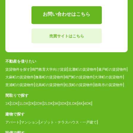
お問い合わせはこちら
売買サイトはこちら
不動産を借りたい
賃貸物件を探す
鳴門教育大学向け賃貸
北灘町の賃貸物件
瀬戸町の賃貸物件
大麻町の賃貸物件
撫養町の賃貸物件
鳴門町の賃貸物件
大津町の賃貸物件
里浦町の賃貸物件
北島町の賃貸物件
松茂町の賃貸物件
徳島市の賃貸物件
間取りで探す
1K
1DK
1LDK
2K
2DK
2LDK
3K
3DK
3LDK
4K
4DK
建物で探す
アパート
マンション
メゾット・テラスハウス・一戸建て
設備で探す