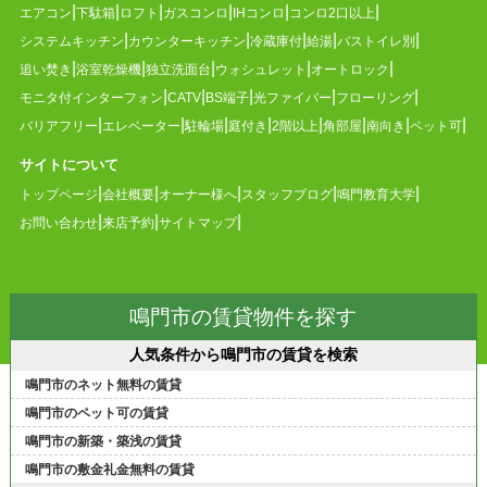
エアコン
下駄箱
ロフト
ガスコンロ
IHコンロ
コンロ2口以上
システムキッチン
カウンターキッチン
冷蔵庫付
給湯
バストイレ別
追い焚き
浴室乾燥機
独立洗面台
ウォシュレット
オートロック
モニタ付インターフォン
CATV
BS端子
光ファイバー
フローリング
バリアフリー
エレベーター
駐輪場
庭付き
2階以上
角部屋
南向き
ペット可
サイトについて
トップページ
会社概要
オーナー様へ
スタッフブログ
鳴門教育大学
お問い合わせ
来店予約
サイトマップ
鳴門市の賃貸物件を探す
人気条件から鳴門市の賃貸を検索
鳴門市のネット無料の賃貸
鳴門市のペット可の賃貸
鳴門市の新築・築浅の賃貸
鳴門市の敷金礼金無料の賃貸