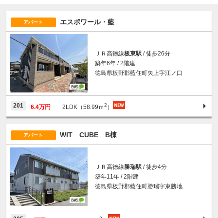
エスポワール・藍
アパート
ＪＲ高徳線
板東駅
/ 徒歩26分
築年6年 / 2階建
徳島県板野郡藍住町矢上字江ノ口
2
201
6.4万円
2LDK（58.99ｍ
）
WIT CUBE B棟
アパート
ＪＲ高徳線
勝瑞駅
/ 徒歩4分
築年11年 / 2階建
徳島県板野郡藍住町勝瑞字東勝地
2