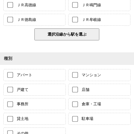
ＪＲ高徳線
ＪＲ鳴門線
ＪＲ徳島線
ＪＲ牟岐線
種別
アパート
マンション
戸建て
店舗
事務所
倉庫・工場
貸土地
駐車場
その他