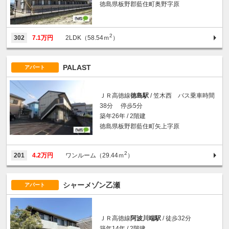
徳島県板野郡藍住町奥野字原
2
302
7.1万円
2LDK（58.54ｍ
）
PALAST
アパート
ＪＲ高徳線
徳島駅
/ 笠木西 バス乗車時間
38分 停歩5分
築年26年 / 2階建
徳島県板野郡藍住町矢上字原
2
201
4.2万円
ワンルーム（29.44ｍ
）
シャーメゾン乙瀬
アパート
ＪＲ高徳線
阿波川端駅
/ 徒歩32分
築年14年 / 2階建