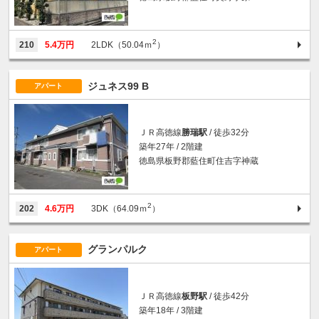
2
210
5.4万円
2LDK（50.04ｍ
）
ジュネス99 B
アパート
ＪＲ高徳線
勝瑞駅
/ 徒歩32分
築年27年 / 2階建
徳島県板野郡藍住町住吉字神蔵
2
202
4.6万円
3DK（64.09ｍ
）
グランパルク
アパート
ＪＲ高徳線
板野駅
/ 徒歩42分
築年18年 / 3階建