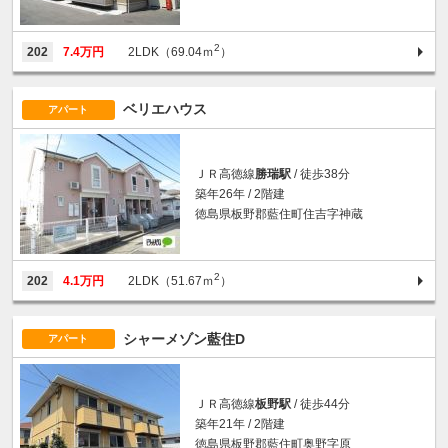
2
202
7.4万円
2LDK（69.04ｍ
）
ベリエハウス
アパート
ＪＲ高徳線
勝瑞駅
/ 徒歩38分
築年26年 / 2階建
徳島県板野郡藍住町住吉字神蔵
2
202
4.1万円
2LDK（51.67ｍ
）
シャーメゾン藍住D
アパート
ＪＲ高徳線
板野駅
/ 徒歩44分
築年21年 / 2階建
徳島県板野郡藍住町奥野字原