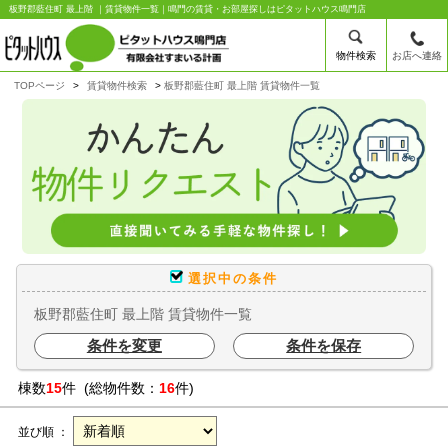
板野郡藍住町 最上階 ｜賃貸物件一覧｜鳴門の賃貸・お部屋探しはピタットハウス鳴門店
物件検索
お店へ連絡
TOPページ
賃貸物件検索
板野郡藍住町 最上階 賃貸物件一覧
選択中の条件
板野郡藍住町 最上階 賃貸物件一覧
条件を変更
条件を保存
棟数
15
件 (総物件数：
16
件)
並び順 ：