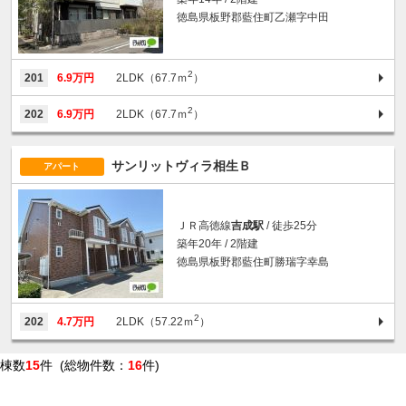
徳島県板野郡藍住町乙瀬字中田
2
201
6.9万円
2LDK（67.7ｍ
）
2
202
6.9万円
2LDK（67.7ｍ
）
サンリットヴィラ相生Ｂ
アパート
ＪＲ高徳線
吉成駅
/ 徒歩25分
築年20年 / 2階建
徳島県板野郡藍住町勝瑞字幸島
2
202
4.7万円
2LDK（57.22ｍ
）
棟数
15
件 (総物件数：
16
件)