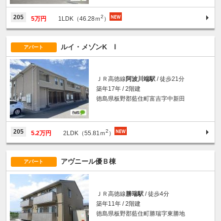
2
205
5万円
1LDK（46.28ｍ
）
ルイ・メゾンK Ⅰ
アパート
ＪＲ高徳線
阿波川端駅
/ 徒歩21分
築年17年 / 2階建
徳島県板野郡藍住町富吉字中新田
2
205
5.2万円
2LDK（55.81ｍ
）
アヴニール優Ｂ棟
アパート
ＪＲ高徳線
勝瑞駅
/ 徒歩4分
築年11年 / 2階建
徳島県板野郡藍住町勝瑞字東勝地