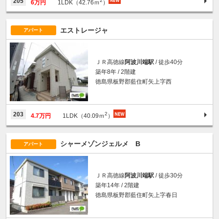
205
6万円
1LDK（42.76ｍ
）
エストレージャ
アパート
ＪＲ高徳線
阿波川端駅
/ 徒歩40分
築年8年 / 2階建
徳島県板野郡藍住町矢上字西
2
203
4.7万円
1LDK（40.09ｍ
）
シャーメゾンジェルメ B
アパート
ＪＲ高徳線
阿波川端駅
/ 徒歩30分
築年14年 / 2階建
徳島県板野郡藍住町矢上字春日