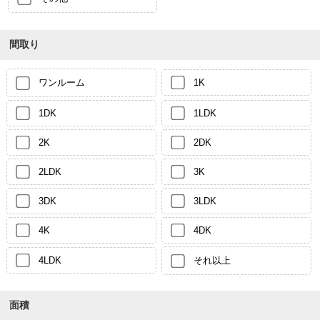
間取り
ワンルーム
1K
1DK
1LDK
2K
2DK
2LDK
3K
3DK
3LDK
4K
4DK
4LDK
それ以上
面積