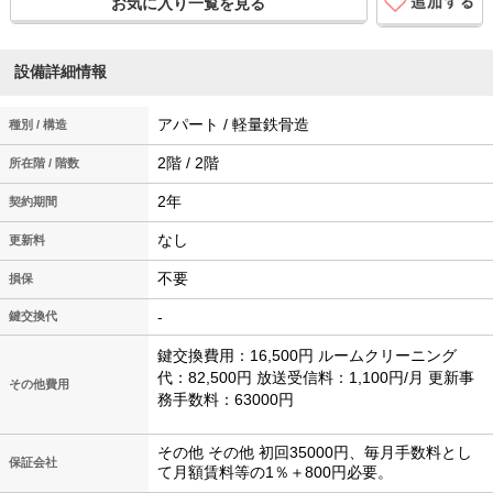
お気に入り一覧を見る
設備詳細情報
アパート / 軽量鉄骨造
種別 / 構造
2階 / 2階
所在階 / 階数
2年
契約期間
なし
更新料
不要
損保
-
鍵交換代
鍵交換費用：16,500円 ルームクリーニング
代：82,500円 放送受信料：1,100円/月 更新事
その他費用
務手数料：63000円
その他 その他 初回35000円、毎月手数料とし
保証会社
て月額賃料等の1％＋800円必要。