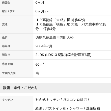
0ヶ月
保証金
0ヶ月 / -
敷引 / 償却
ＪＲ高徳線「吉成」駅 徒歩62分
ＪＲ高徳線「徳島」駅 大松 バス乗車時間15
交通
分 停歩4分
徳島県徳島市川内町大松
住所
2004年7月
築年月
2LDK (LDK13.5畳/洋室6畳/洋室6畳)
間取り
2
60ｍ
専有面積
南
主要採光面
設備・条件・こだわり
対面式キッチン / ガスコンロ対応 /
キッチン
給湯 / バストイレ別 / シャワー / 洗面所独