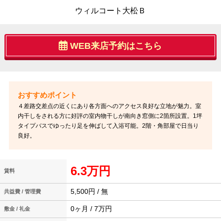
ウィルコート大松Ｂ
WEB来店予約はこちら
４差路交差点の近くにあり各方面へのアクセス良好な立地が魅力。室
内干しをされる方に好評の室内物干しが南向き窓側に2箇所設置。1坪
タイプバスでゆったり足を伸ばして入浴可能。2階・角部屋で日当り
良好。
6.3万円
賃料
5,500円 / 無
共益費 / 管理費
0ヶ月 / 7万円
敷金 / 礼金