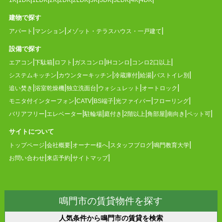
建物で探す
アパート
マンション
メゾット・テラスハウス・一戸建て
設備で探す
エアコン
下駄箱
ロフト
ガスコンロ
IHコンロ
コンロ2口以上
システムキッチン
カウンターキッチン
冷蔵庫付
給湯
バストイレ別
追い焚き
浴室乾燥機
独立洗面台
ウォシュレット
オートロック
モニタ付インターフォン
CATV
BS端子
光ファイバー
フローリング
バリアフリー
エレベーター
駐輪場
庭付き
2階以上
角部屋
南向き
ペット可
サイトについて
トップページ
会社概要
オーナー様へ
スタッフブログ
鳴門教育大学
お問い合わせ
来店予約
サイトマップ
鳴門市の賃貸物件を探す
人気条件から鳴門市の賃貸を検索