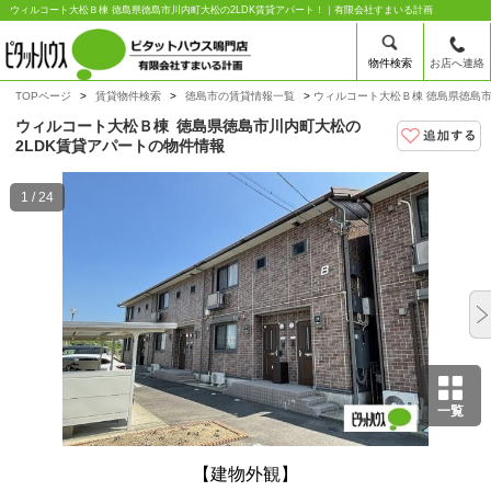
ウィルコート大松Ｂ棟 徳島県徳島市川内町大松の2LDK賃貸アパート！｜有限会社すまいる計画
物件検索
お店へ連絡
TOPページ
賃貸物件検索
徳島市の賃貸情報一覧
ウィルコート大松Ｂ棟 徳島県徳島市
ウィルコート大松Ｂ棟
徳島県徳島市川内町大松の
2LDK賃貸アパートの物件情報
1 / 24
一覧
【建物外観】