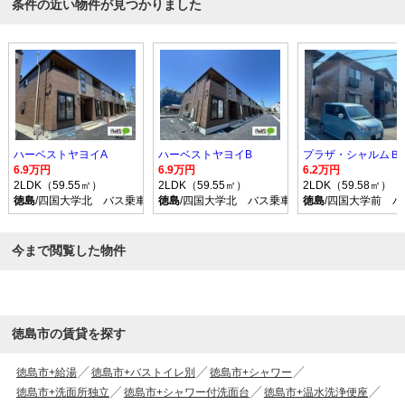
条件の近い物件が見つかりました
ハーベストヤヨイA
ハーベストヤヨイB
プラザ・シャルムＢ
6.9万円
6.9万円
6.2万円
2LDK（59.55㎡）
2LDK（59.55㎡）
2LDK（59.58㎡）
徳島
/四国大学北 バス乗車時間21分 停歩3分
徳島
/四国大学北 バス乗車時間21分 停歩3分
徳島
/四国大学前 バ
今まで閲覧した物件
徳島市の賃貸を探す
徳島市+給湯
徳島市+バストイレ別
徳島市+シャワー
徳島市+洗面所独立
徳島市+シャワー付洗面台
徳島市+温水洗浄便座