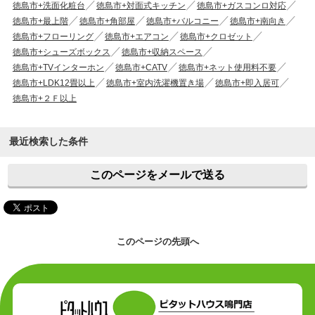
徳島市+洗面化粧台
徳島市+対面式キッチン
徳島市+ガスコンロ対応
徳島市+最上階
徳島市+角部屋
徳島市+バルコニー
徳島市+南向き
徳島市+フローリング
徳島市+エアコン
徳島市+クロゼット
徳島市+シューズボックス
徳島市+収納スペース
徳島市+TVインターホン
徳島市+CATV
徳島市+ネット使用料不要
徳島市+LDK12畳以上
徳島市+室内洗濯機置き場
徳島市+即入居可
徳島市+２Ｆ以上
最近検索した条件
このページをメールで送る
このページの先頭へ