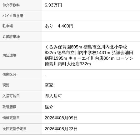
6.93万円
仲介手数料
バイク置き場
あり 4,400円
駐車場
近隣駐車場
くるみ保育園805m 徳島市立川内北小学校
832m 徳島市立川内中学校1431m 弘誠会浦田
周辺環境
病院1995m キョーエイ川内店804m ローソン
徳島川内町大松店332m
-
借家区分
空家
現況
即入居可
入居可能日
媒介
取引態様
2026年08月09日
情報更新日
2026年08月23日
次回更新予定日