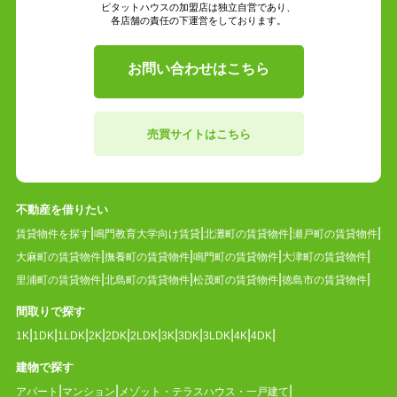
ピタットハウスの加盟店は独立自営であり、
各店舗の責任の下運営をしております。
お問い合わせはこちら
売買サイトはこちら
不動産を借りたい
賃貸物件を探す
鳴門教育大学向け賃貸
北灘町の賃貸物件
瀬戸町の賃貸物件
大麻町の賃貸物件
撫養町の賃貸物件
鳴門町の賃貸物件
大津町の賃貸物件
里浦町の賃貸物件
北島町の賃貸物件
松茂町の賃貸物件
徳島市の賃貸物件
間取りで探す
1K
1DK
1LDK
2K
2DK
2LDK
3K
3DK
3LDK
4K
4DK
建物で探す
アパート
マンション
メゾット・テラスハウス・一戸建て