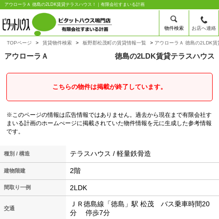
アウローラＡ 徳島の2LDK賃貸テラスハウス！｜有限会社すまいる計画
物件検索
お店へ連絡
TOPページ
賃貸物件検索
板野郡松茂町の賃貸情報一覧
アウローラＡ 徳島の2LDK
アウローラＡ
徳島の2LDK賃貸テラスハウス
こちらの物件は掲載が終了しています。
※このページの情報は広告情報ではありません。過去から現在まで有限会社す
まいる計画のホームぺージに掲載されていた物件情報を元に生成した参考情報
です。
テラスハウス / 軽量鉄骨造
種別 / 構造
2階
建物階建
2LDK
間取り一例
ＪＲ徳島線「徳島」駅 松茂 バス乗車時間20
交通
分 停歩7分