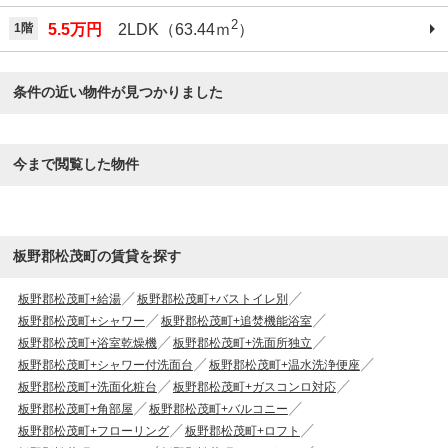
2
1階
5.5万円
2LDK（63.44ｍ
）
条件の近い物件が見つかりました
今まで閲覧した物件
板野郡松茂町の賃貸を探す
板野郡松茂町+給湯
板野郡松茂町+バストイレ別
板野郡松茂町+シャワー
板野郡松茂町+追焚機能浴室
板野郡松茂町+浴室乾燥機
板野郡松茂町+洗面所独立
板野郡松茂町+シャワー付洗面台
板野郡松茂町+温水洗浄便座
板野郡松茂町+洗面化粧台
板野郡松茂町+ガスコンロ対応
板野郡松茂町+角部屋
板野郡松茂町+バルコニー
板野郡松茂町+フローリング
板野郡松茂町+ロフト