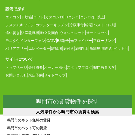
設備で探す
エアコン
下駄箱
ロフト
ガスコンロ
IHコンロ
コンロ2口以上
システムキッチン
カウンターキッチン
冷蔵庫付
給湯
バストイレ別
追い焚き
浴室乾燥機
独立洗面台
ウォシュレット
オートロック
モニタ付インターフォン
CATV
BS端子
光ファイバー
フローリング
バリアフリー
エレベーター
駐輪場
庭付き
2階以上
角部屋
南向き
ペット可
サイトについて
トップページ
会社概要
オーナー様へ
スタッフブログ
鳴門教育大学
お問い合わせ
来店予約
サイトマップ
鳴門市の賃貸物件を探す
人気条件から鳴門市の賃貸を検索
鳴門市のネット無料の賃貸
鳴門市のペット可の賃貸