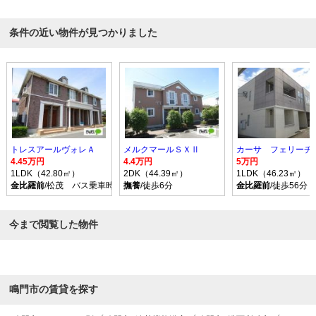
条件の近い物件が見つかりました
トレスアールヴォレＡ
メルクマールＳＸⅡ
カーサ フェリーチ
4.45万円
4.4万円
5万円
1LDK（42.80㎡）
2DK（44.39㎡）
1LDK（46.23㎡）
金比羅前
/松茂 バス乗車時間15分 停歩7分
撫養
/徒歩6分
金比羅前
/徒歩56分
今まで閲覧した物件
鳴門市の賃貸を探す