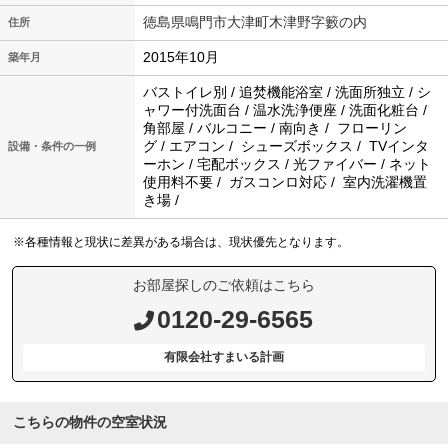
徳島県鳴門市大津町木津野字籔の内
住所
2015年10月
築年月
バストイレ別 / 追焚機能浴室 / 洗面所独立 / シ
ャワー付洗面台 / 温水洗浄便座 / 洗面化粧台 /
角部屋 / バルコニー / 南向き / フローリン
グ / エアコン / シューズボックス / TVインタ
設備・条件の一例
ーホン / 宅配ボックス / 光ファイバー / ネット
使用料不要 / ガスコンロ対応 / 室内洗濯機置
き場 /
※各種情報と現状に差異がある場合は、現状優先となります。
お部屋探しのご依頼はこちら
0120-29-6565
有限会社すまいる計画
こちらの物件の空室状況