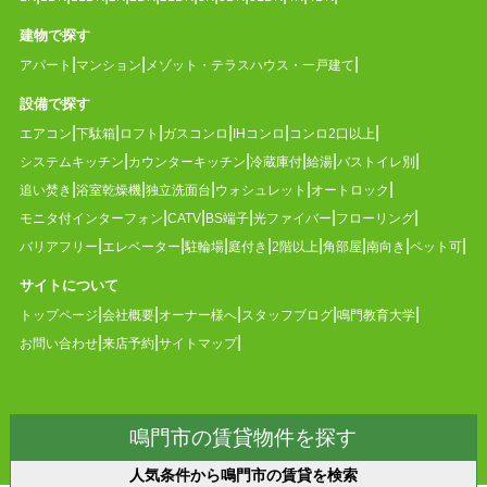
建物で探す
アパート
マンション
メゾット・テラスハウス・一戸建て
設備で探す
エアコン
下駄箱
ロフト
ガスコンロ
IHコンロ
コンロ2口以上
システムキッチン
カウンターキッチン
冷蔵庫付
給湯
バストイレ別
追い焚き
浴室乾燥機
独立洗面台
ウォシュレット
オートロック
モニタ付インターフォン
CATV
BS端子
光ファイバー
フローリング
バリアフリー
エレベーター
駐輪場
庭付き
2階以上
角部屋
南向き
ペット可
サイトについて
トップページ
会社概要
オーナー様へ
スタッフブログ
鳴門教育大学
お問い合わせ
来店予約
サイトマップ
鳴門市の賃貸物件を探す
人気条件から鳴門市の賃貸を検索