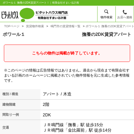
ポワール１ 撫養の2DK賃貸アパート！｜有限会社すまいる計画
物件検索
お店へ連絡
TOPページ
賃貸物件検索
鳴門市の賃貸情報一覧
ポワール１ 撫養の2DK賃貸アパー
ポワール１
撫養の2DK賃貸アパート
こちらの物件は掲載が終了しています。
※このページの情報は広告情報ではありません。過去から現在まで有限会社す
まいる計画のホームぺージに掲載されていた物件情報を元に生成した参考情報
です。
アパート / 木造
種別 / 構造
2階
建物階建
2DK
間取り一例
ＪＲ鳴門線「撫養」駅 徒歩15分
交通
ＪＲ鳴門線「金比羅前」駅 徒歩14分