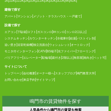
1K
1DK
1LDK
2K
2DK
2LDK
3K
3DK
3LDK
4K
4DK
建物で探す
アパート
マンション
メゾット・テラスハウス・一戸建て
設備で探す
エアコン
下駄箱
ロフト
ガスコンロ
IHコンロ
コンロ2口以上
システムキッチン
カウンターキッチン
冷蔵庫付
給湯
バストイレ別
追い焚き
浴室乾燥機
独立洗面台
ウォシュレット
オートロック
モニタ付インターフォン
CATV
BS端子
光ファイバー
フローリング
バリアフリー
エレベーター
駐輪場
庭付き
2階以上
角部屋
南向き
ペット可
サイトについて
トップページ
会社概要
オーナー様へ
スタッフブログ
鳴門教育大学
お問い合わせ
来店予約
サイトマップ
鳴門市の賃貸物件を探す
人気条件から鳴門市の賃貸を検索