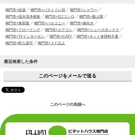
鳴門市+給湯
鳴門市+バストイレ別
鳴門市+シャワー
鳴門市+温水洗浄便座
鳴門市+2口コンロ
鳴門市+最上階
鳴門市+角部屋
鳴門市+バルコニー
鳴門市+南向き
鳴門市+フローリング
鳴門市+エアコン
鳴門市+シューズボックス
鳴門市+TVインターホン
鳴門市+CATV
鳴門市+ネット使用料不要
鳴門市+即入居可
鳴門市+２Ｆ以上
最近検索した条件
このページをメールで送る
このページの先頭へ