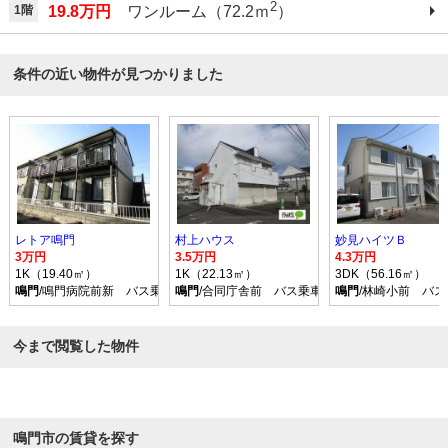
2
1階
19.8万円
ワンルーム（72.2ｍ
）
条件の近い物件が見つかりました
レトア鳴門
村上ハウス
妙見ハイツＢ
3万円
3.5万円
4.3万円
1K（19.40㎡）
1K（22.13㎡）
3DK（56.16㎡）
鳴門
/鳴門病院前新 バス乗車時間5分 停歩5分
鳴門
/合同庁舎前 バス乗車時間7分 停歩3分
鳴門
/林崎小前 バ
今まで閲覧した物件
鳴門市の賃貸を探す