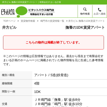
井方ビル 撫養の1DK賃貸アパート！｜有限会社すまいる計画
物件検索
お店へ連絡
TOPページ
賃貸物件検索
鳴門市の賃貸情報一覧
井方ビル 撫養の1DK賃貸アパート
井方ビル
撫養の1DK賃貸アパート
こちらの物件は掲載が終了しています。
※このページの情報は広告情報ではありません。過去から現在まで有限会社す
まいる計画のホームぺージに掲載されていた物件情報を元に生成した参考情報
です。
アパート / S造(鉄骨造)
種別 / 構造
4階
建物階建
1DK
間取り一例
ＪＲ鳴門線「撫養」駅 徒歩8分
ＪＲ鳴門線「鳴門」駅 徒歩10分
交通