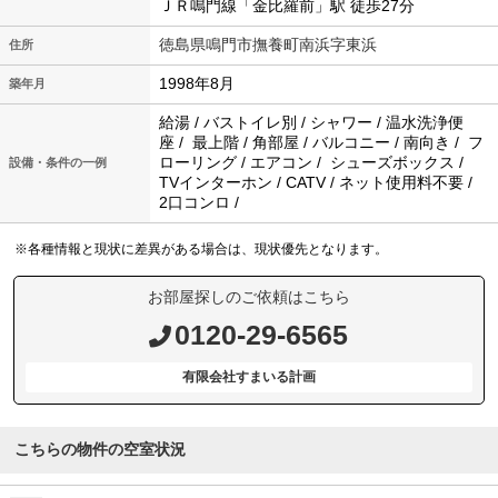
ＪＲ鳴門線「金比羅前」駅 徒歩27分
徳島県鳴門市撫養町南浜字東浜
住所
1998年8月
築年月
給湯 / バストイレ別 / シャワー / 温水洗浄便
座 / 最上階 / 角部屋 / バルコニー / 南向き / フ
ローリング / エアコン / シューズボックス /
設備・条件の一例
TVインターホン / CATV / ネット使用料不要 /
2口コンロ /
※各種情報と現状に差異がある場合は、現状優先となります。
お部屋探しのご依頼はこちら
0120-29-6565
有限会社すまいる計画
こちらの物件の空室状況