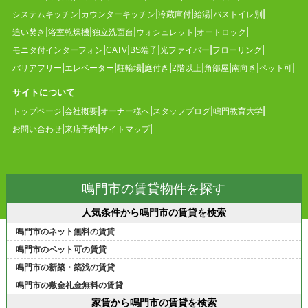
システムキッチン
カウンターキッチン
冷蔵庫付
給湯
バストイレ別
追い焚き
浴室乾燥機
独立洗面台
ウォシュレット
オートロック
モニタ付インターフォン
CATV
BS端子
光ファイバー
フローリング
バリアフリー
エレベーター
駐輪場
庭付き
2階以上
角部屋
南向き
ペット可
サイトについて
トップページ
会社概要
オーナー様へ
スタッフブログ
鳴門教育大学
お問い合わせ
来店予約
サイトマップ
鳴門市の賃貸物件を探す
人気条件から鳴門市の賃貸を検索
鳴門市のネット無料の賃貸
鳴門市のペット可の賃貸
鳴門市の新築・築浅の賃貸
鳴門市の敷金礼金無料の賃貸
家賃から鳴門市の賃貸を検索