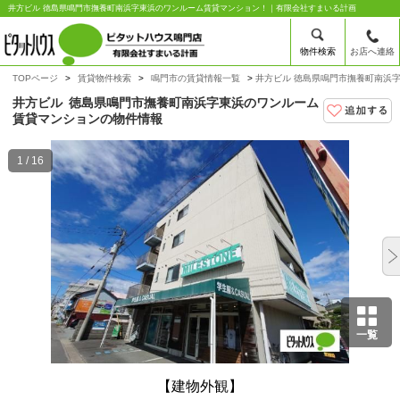
井方ビル 徳島県鳴門市撫養町南浜字東浜のワンルーム賃貸マンション！｜有限会社すまいる計画
物件検索
お店へ連絡
TOPページ
賃貸物件検索
鳴門市の賃貸情報一覧
井方ビル 徳島県鳴門市撫養町南浜
井方ビル
徳島県鳴門市撫養町南浜字東浜のワンルーム
賃貸マンションの物件情報
1 / 16
一覧
【建物外観】