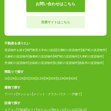
お問い合わせはこちら
売買サイトはこちら
不動産を借りたい
賃貸物件を探す
鳴門教育大学向け賃貸
北灘町の賃貸物件
瀬戸町の賃貸物件
大麻町の賃貸物件
撫養町の賃貸物件
鳴門町の賃貸物件
大津町の賃貸物件
里浦町の賃貸物件
北島町の賃貸物件
松茂町の賃貸物件
徳島市の賃貸物件
間取りで探す
1K
1DK
1LDK
2K
2DK
2LDK
3K
3DK
3LDK
4K
4DK
建物で探す
アパート
マンション
メゾット・テラスハウス・一戸建て
設備で探す
エアコン
下駄箱
ロフト
ガスコンロ
IHコンロ
コンロ2口以上