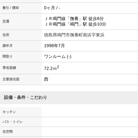
0ヶ月 / -
敷引 / 償却
ＪＲ鳴門線「撫養」駅 徒歩8分
交通
ＪＲ鳴門線「鳴門」駅 徒歩10分
徳島県鳴門市撫養町南浜字東浜
住所
1998年7月
築年月
ワンルーム (-)
間取り
2
72.2ｍ
専有面積
西
主要採光面
設備・条件・こだわり
キッチン
バス・トイレ
住空間