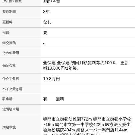
1階 / 4階
所在階 / 階数
2年
契約期間
なし
更新料
要
損保
-
鍵交換代
その他費用
全保連 全保連 初回月額賃料等の100％、更新
保証会社
料19,800円/1年毎。
19.8万円
仲介手数料
バイク置き場
有 無料
駐車場
近隣駐車場
鳴門市立撫養幼稚園772m 鳴門市立撫養小学校
716m 鳴門市立第一中学校422m 医療法人愛生
周辺環境
会兼松病院404m 業務スーパー鳴門店1144m