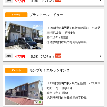
202
5.2万円
2LDK（58.21ｍ
）
プランドール ドゥー
アパート
ＪＲ鳴門線
鳴門駅
/ 高島渡船場前 バス乗
車時間13分 停歩1分
築年16年 / 2階建
徳島県鳴門市鳴門町高島字中島
2
201
4.7万円
2LDK（57.07ｍ
）
モンプリミエルラシオン２
アパート
ＪＲ鳴門線
鳴門駅
/ 鳴門病院前 バス乗車
時間11分 停歩1分
築年10年 / 2階建
徳島県鳴門市撫養町黒崎字松島