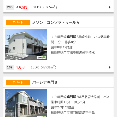
2
205
4.6万円
2LDK（59.5ｍ
）
メゾン コンソラトゥールＡ
アパート
ＪＲ鳴門線
鳴門駅
/ 黒崎小前 バス乗車時
間11分 停歩8分
築年8年 / 2階建
徳島県鳴門市撫養町黒崎字清水
2
102
5万円
1LDK（47.08ｍ
）
バーシア鳴門Ｂ
アパート
ＪＲ鳴門線
鳴門駅
/ 鳴門教育大学前 バス
乗車時間11分 停歩5分
築年27年 / 2階建
徳島県鳴門市鳴門町高島字中島