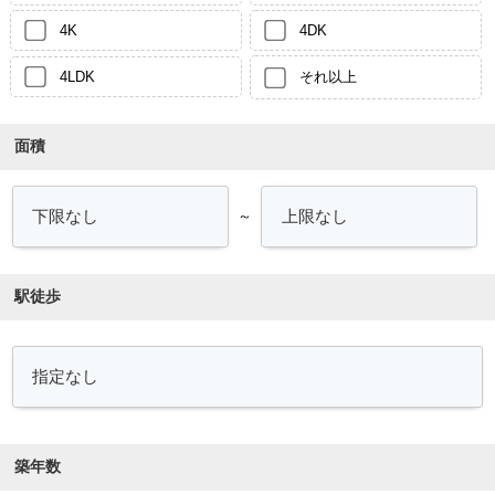
4K
4DK
4LDK
それ以上
面積
～
駅徒歩
築年数