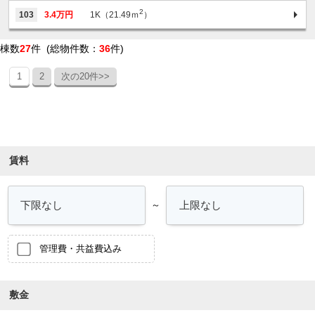
2
103
3.4万円
1K（21.49ｍ
）
棟数
27
件 (総物件数：
36
件)
1
2
次の20件>>
条件を絞り込む
賃料
～
管理費・共益費込み
敷金