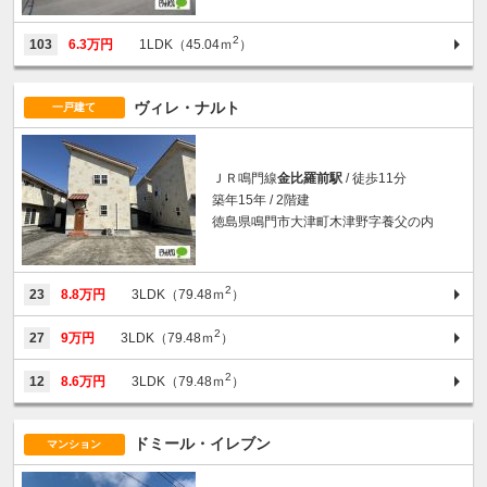
2
103
6.3万円
1LDK（45.04ｍ
）
ヴィレ・ナルト
一戸建て
ＪＲ鳴門線
金比羅前駅
/ 徒歩11分
築年15年 / 2階建
徳島県鳴門市大津町木津野字養父の内
2
23
8.8万円
3LDK（79.48ｍ
）
2
27
9万円
3LDK（79.48ｍ
）
2
12
8.6万円
3LDK（79.48ｍ
）
ドミール・イレブン
マンション