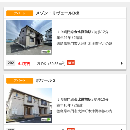
メゾン・リヴェールB棟
アパート
ＪＲ鳴門線
金比羅前駅
/ 徒歩12分
築年26年 / 2階建
徳島県鳴門市大津町木津野字北の越
2
202
6.1万円
2LDK（59.55ｍ
）
ポワール２
アパート
ＪＲ鳴門線
金比羅前駅
/ 徒歩13分
築年10年 / 2階建
徳島県鳴門市大津町木津野字籔の内
2