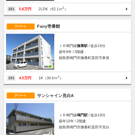
2
101
5.6万円
2LDK（62.1ｍ
）
Fairy壱番館
アパート
ＪＲ鳴門線
撫養駅
/ 徒歩16分
築年9年 / 3階建
徳島県鳴門市撫養町斎田字東発
2
101
4.5万円
1K（30.6ｍ
）
サンシャイン見白A
アパート
ＪＲ鳴門線
鳴門駅
/ 徒歩19分
築年10年 / 2階建
徳島県鳴門市撫養町斎田字見白