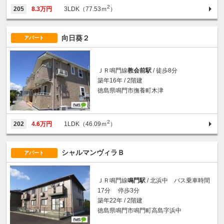
2
205
8.3万円
3LDK（77.53ｍ
）
向日葵２
アパート
ＪＲ鳴門線
教会前駅
/ 徒歩8分
築年16年 / 2階建
徳島県鳴門市撫養町木津
2
202
4.6万円
1LDK（46.09ｍ
）
シャルマンヴィラＢ
アパート
ＪＲ鳴門線
鳴門駅
/ 北浜中 バス乗車時間
17分 停歩3分
築年22年 / 2階建
徳島県鳴門市鳴門町高島字浜中