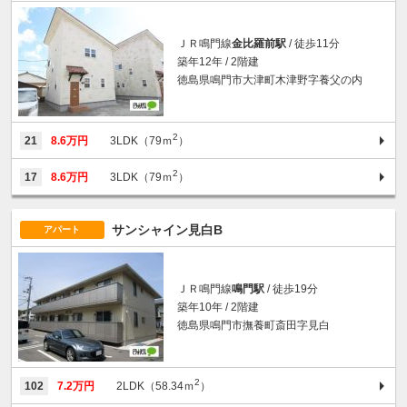
ＪＲ鳴門線
金比羅前駅
/ 徒歩11分
築年12年 / 2階建
徳島県鳴門市大津町木津野字養父の内
2
21
8.6万円
3LDK（79ｍ
）
2
17
8.6万円
3LDK（79ｍ
）
サンシャイン見白B
アパート
ＪＲ鳴門線
鳴門駅
/ 徒歩19分
築年10年 / 2階建
徳島県鳴門市撫養町斎田字見白
2
102
7.2万円
2LDK（58.34ｍ
）