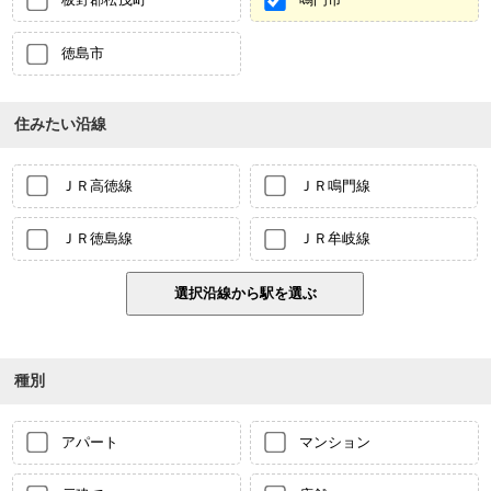
徳島市
住みたい沿線
ＪＲ高徳線
ＪＲ鳴門線
ＪＲ徳島線
ＪＲ牟岐線
種別
アパート
マンション