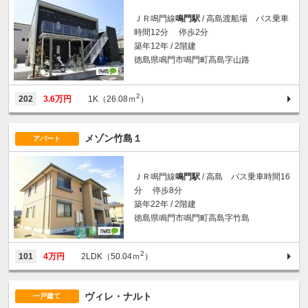
ＪＲ鳴門線
鳴門駅
/ 高島渡船場 バス乗車
時間12分 停歩2分
築年12年 / 2階建
徳島県鳴門市鳴門町高島字山路
2
202
3.6万円
1K（26.08ｍ
）
メゾン竹島１
アパート
ＪＲ鳴門線
鳴門駅
/ 高島 バス乗車時間16
分 停歩8分
築年22年 / 2階建
徳島県鳴門市鳴門町高島字竹島
2
101
4万円
2LDK（50.04ｍ
）
ヴィレ・ナルト
一戸建て