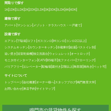
間取りで探す
1K
1DK
1LDK
2K
2DK
2LDK
3K
3DK
3LDK
4K
4DK
建物で探す
アパート
マンション
メゾット・テラスハウス・一戸建て
設備で探す
エアコン
下駄箱
ロフト
ガスコンロ
IHコンロ
コンロ2口以上
システムキッチン
カウンターキッチン
冷蔵庫付
給湯
バストイレ別
追い焚き
浴室乾燥機
独立洗面台
ウォシュレット
オートロック
モニタ付インターフォン
CATV
BS端子
光ファイバー
フローリング
バリアフリー
エレベーター
駐輪場
庭付き
2階以上
角部屋
南向き
ペット可
サイトについて
トップページ
会社概要
オーナー様へ
スタッフブログ
鳴門教育大学
お問い合わせ
来店予約
サイトマップ
鳴門市の賃貸物件を探す