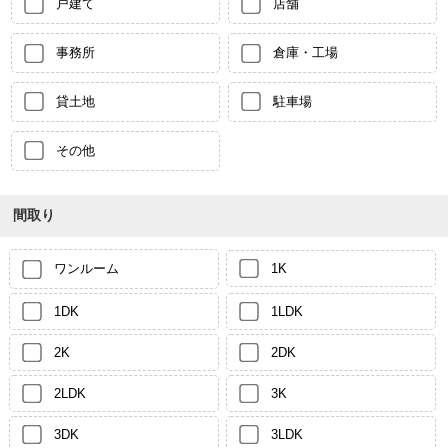
戸建て
店舗
事務所
倉庫・工場
貸土地
駐車場
その他
間取り
ワンルーム
1K
1DK
1LDK
2K
2DK
2LDK
3K
3DK
3LDK