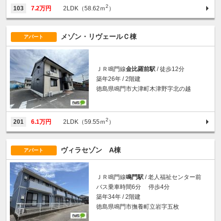
2
103
7.2万円
2LDK（58.62ｍ
）
メゾン・リヴェールＣ棟
アパート
ＪＲ鳴門線
金比羅前駅
/ 徒歩12分
築年26年 / 2階建
徳島県鳴門市大津町木津野字北の越
2
201
6.1万円
2LDK（59.55ｍ
）
ヴィラセゾン A棟
アパート
ＪＲ鳴門線
鳴門駅
/ 老人福祉センター前
バス乗車時間6分 停歩4分
築年34年 / 2階建
徳島県鳴門市撫養町立岩字五枚