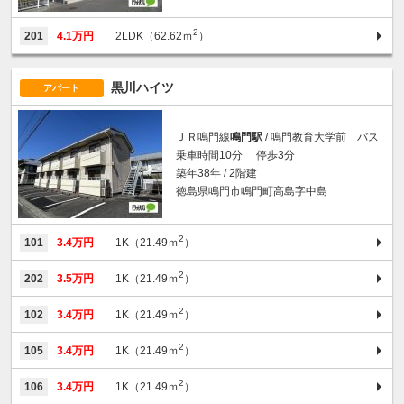
2
201
4.1万円
2LDK（62.62ｍ
）
黒川ハイツ
アパート
ＪＲ鳴門線
鳴門駅
/ 鳴門教育大学前 バス
乗車時間10分 停歩3分
築年38年 / 2階建
徳島県鳴門市鳴門町高島字中島
2
101
3.4万円
1K（21.49ｍ
）
2
202
3.5万円
1K（21.49ｍ
）
2
102
3.4万円
1K（21.49ｍ
）
2
105
3.4万円
1K（21.49ｍ
）
2
106
3.4万円
1K（21.49ｍ
）