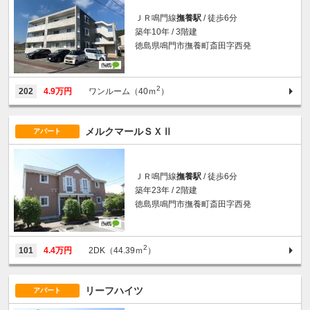
ＪＲ鳴門線
撫養駅
/ 徒歩6分
築年10年 / 3階建
徳島県鳴門市撫養町斎田字西発
2
202
4.9万円
ワンルーム（40ｍ
）
メルクマールＳＸⅡ
アパート
ＪＲ鳴門線
撫養駅
/ 徒歩6分
築年23年 / 2階建
徳島県鳴門市撫養町斎田字西発
2
101
4.4万円
2DK（44.39ｍ
）
リーフハイツ
アパート