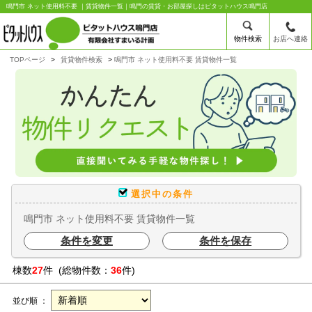
鳴門市 ネット使用料不要 ｜賃貸物件一覧｜鳴門の賃貸・お部屋探しはピタットハウス鳴門店
物件検索
お店へ連絡
TOPページ
賃貸物件検索
鳴門市 ネット使用料不要 賃貸物件一覧
選択中の条件
鳴門市 ネット使用料不要 賃貸物件一覧
条件を変更
条件を保存
棟数
27
件 (総物件数：
36
件)
並び順 ：