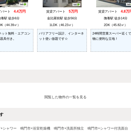
4.4万円
5万円
4.8万
アパート
賃貸アパート
賃貸アパート
撫養駅 徒歩6分
金比羅前駅 徒歩56分
撫養駅 徒歩14分
DK（44.39㎡）
1LDK（46.23㎡）
2DK（45.82㎡）
ネット無料・エアコン
バリアフリー設計、インターネ
24時間営業スーパー近く
明器具付き。
ット使い放題です☆
物に便利な立地！
閲覧した物件の一覧を見る
す
市+シャワー
鳴門市+浴室乾燥機
鳴門市+洗面所独立
鳴門市+シャワー付洗面台