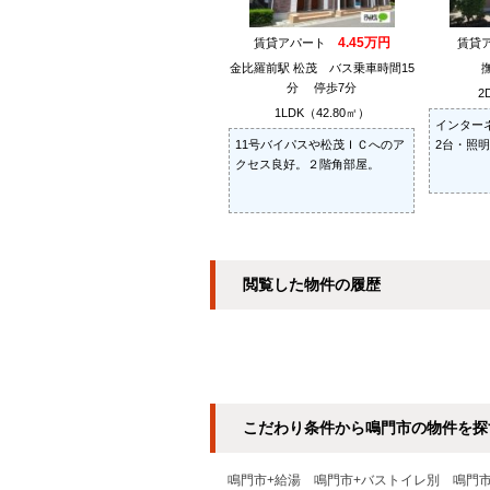
4.45万円
賃貸アパート
賃貸
金比羅前駅 松茂 バス乗車時間15
分 停歩7分
2
1LDK（42.80㎡）
インター
11号バイパスや松茂ＩＣへのア
2台・照
クセス良好。２階角部屋。
閲覧した物件の履歴
こだわり条件から鳴門市の物件を探
鳴門市+給湯
鳴門市+バストイレ別
鳴門