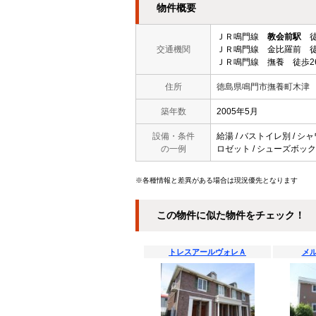
物件概要
ＪＲ鳴門線
教会前駅
徒
交通機関
ＪＲ鳴門線 金比羅前 徒
ＪＲ鳴門線 撫養 徒歩2
住所
徳島県鳴門市撫養町木津
築年数
2005年5月
設備・条件
給湯 / バストイレ別 / シャ
の一例
ロゼット / シューズボックス
※各種情報と差異がある場合は現況優先となります
この物件に似た物件をチェック！
トレスアールヴォレＡ
メ