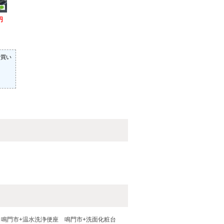
円
で買い
鳴門市+温水洗浄便座
鳴門市+洗面化粧台