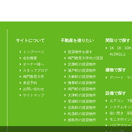
サイトについて
不動産を借りたい
間取りで探す
1K
1K
1DK
トップページ
賃貸物件を探す
4LDK以上
会社概要
鳴門教育大学向け賃貸
オーナー様へ
北灘町の賃貸物件
建物で探す
スタッフブログ
瀬戸町の賃貸物件
鳴門教育大学
大麻町の賃貸物件
アパート
マ
来店予約
撫養町の賃貸物件
お問い合わせ
鳴門町の賃貸物件
設備で探す
サイトマップ
大津町の賃貸物件
エアコン
下
里浦町の賃貸物件
システムキッ
北島町の賃貸物件
追い焚き
浴
松茂町の賃貸物件
モニタ付イン
徳島市の賃貸物件
バリアフリー
ペット可