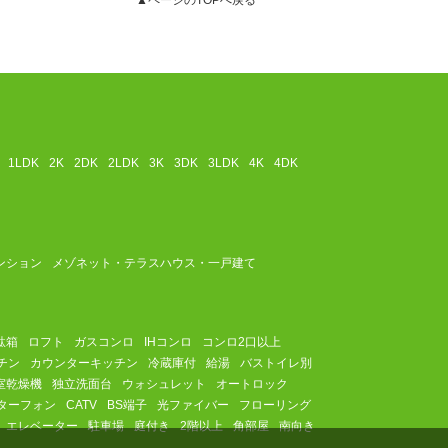
▲ページのTOPへ戻る
1LDK
2K
2DK
2LDK
3K
3DK
3LDK
4K
4DK
ンション
メゾネット・テラスハウス・一戸建て
駄箱
ロフト
ガスコンロ
IHコンロ
コンロ2口以上
チン
カウンターキッチン
冷蔵庫付
給湯
バストイレ別
室乾燥機
独立洗面台
ウォシュレット
オートロック
ターフォン
CATV
BS端子
光ファイバー
フローリング
エレベーター
駐車場
庭付き
2階以上
角部屋
南向き