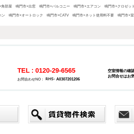
+角部屋
鳴門市+出窓
鳴門市+バルコニー
鳴門市+エアコン
鳴門市+クロゼッ
ホン
鳴門市+オートロック
鳴門市+CATV
鳴門市+ネット使用料不要
鳴門市+
TEL : 0120-29-6565
空室情報の確
お問合せはお
A0307201206
お問合わせNO：