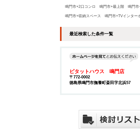
鳴門市+2口コンロ
鳴門市+最上階
鳴門市
鳴門市+収納スペース
鳴門市+TVインター
最近検索した条件一覧
ピタットハウス 鳴門店
〒772-0002
徳島県鳴門市撫養町斎田字北浜57