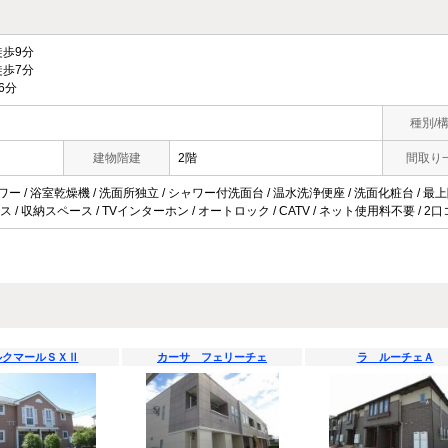
歩9分
歩7分
6分
種別/
建物階建
2階
間取り
ワー / 浴室乾燥機 / 洗面所独立 / シャワー付洗面台 / 温水洗浄便座 / 洗面化粧台 / 最上階 
 / 収納スペース / TVインターホン / オートロック / CATV / ネット使用料不要 / 2
ルクマールＳＸⅡ
カーサ フェリーチェ
ラ ルーチェＡ