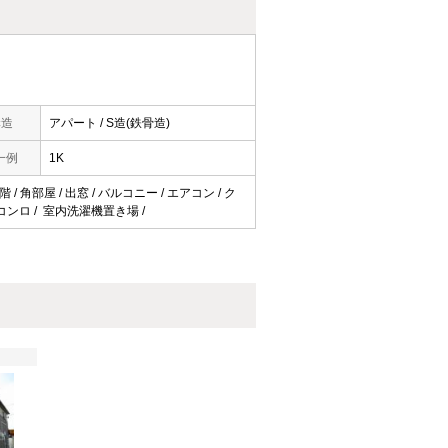
構造
アパート / S造(鉄骨造)
一例
1K
/ 角部屋 / 出窓 / バルコニー / エアコン / ク
口コンロ / 室内洗濯機置き場 /