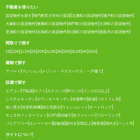
不動産を借りたい
賃貸物件を探す
鳴門教育大学向け賃貸
北灘町の賃貸物件
瀬戸町の賃貸物件
大麻町の賃貸物件
撫養町の賃貸物件
鳴門町の賃貸物件
大津町の賃貸物件
里浦町の賃貸物件
北島町の賃貸物件
松茂町の賃貸物件
徳島市の賃貸物件
間取りで探す
1K
1DK
1LDK
2K
2DK
2LDK
3K
3DK
3LDK
4K
4DK
建物で探す
アパート
マンション
メゾット・テラスハウス・一戸建て
設備で探す
エアコン
下駄箱
ロフト
ガスコンロ
IHコンロ
コンロ2口以上
システムキッチン
カウンターキッチン
冷蔵庫付
給湯
バストイレ別
追い焚き
浴室乾燥機
独立洗面台
ウォシュレット
オートロック
モニタ付インターフォン
CATV
BS端子
光ファイバー
フローリング
バリアフリー
エレベーター
駐輪場
庭付き
2階以上
角部屋
南向き
ペット可
サイトについて