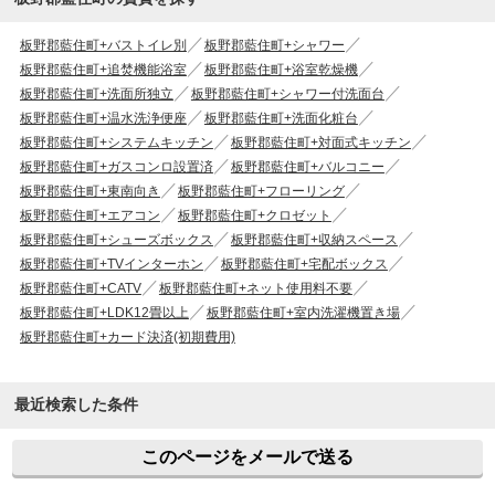
板野郡藍住町+バストイレ別
板野郡藍住町+シャワー
板野郡藍住町+追焚機能浴室
板野郡藍住町+浴室乾燥機
板野郡藍住町+洗面所独立
板野郡藍住町+シャワー付洗面台
板野郡藍住町+温水洗浄便座
板野郡藍住町+洗面化粧台
板野郡藍住町+システムキッチン
板野郡藍住町+対面式キッチン
板野郡藍住町+ガスコンロ設置済
板野郡藍住町+バルコニー
板野郡藍住町+東南向き
板野郡藍住町+フローリング
板野郡藍住町+エアコン
板野郡藍住町+クロゼット
板野郡藍住町+シューズボックス
板野郡藍住町+収納スペース
板野郡藍住町+TVインターホン
板野郡藍住町+宅配ボックス
板野郡藍住町+CATV
板野郡藍住町+ネット使用料不要
板野郡藍住町+LDK12畳以上
板野郡藍住町+室内洗濯機置き場
板野郡藍住町+カード決済(初期費用)
最近検索した条件
このページをメールで送る