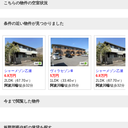
こちらの物件の空室状況
条件の近い物件が見つかりました
シャーメゾン乙瀬
ヴィラセゾンⅢ
シャーメゾン乙瀬
6.9万円
5万円
6.9万円
2LDK（67.70㎡）
1LDK（33.40㎡）
2LDK（67.70㎡）
阿波川端
/徒歩32分
阿波川端
/徒歩35分
阿波川端
/徒歩32分
今まで閲覧した物件
板野郡藍住町の賃貸を探す