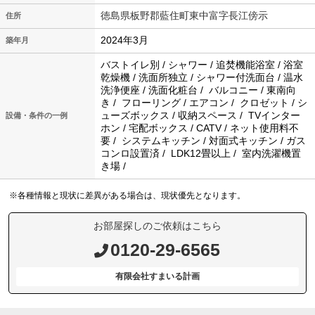
徳島県板野郡藍住町東中富字長江傍示
住所
2024年3月
築年月
バストイレ別 / シャワー / 追焚機能浴室 / 浴室
乾燥機 / 洗面所独立 / シャワー付洗面台 / 温水
洗浄便座 / 洗面化粧台 / バルコニー / 東南向
き / フローリング / エアコン / クロゼット / シ
ューズボックス / 収納スペース / TVインター
設備・条件の一例
ホン / 宅配ボックス / CATV / ネット使用料不
要 / システムキッチン / 対面式キッチン / ガス
コンロ設置済 / LDK12畳以上 / 室内洗濯機置
き場 /
※各種情報と現状に差異がある場合は、現状優先となります。
お部屋探しのご依頼はこちら
0120-29-6565
有限会社すまいる計画