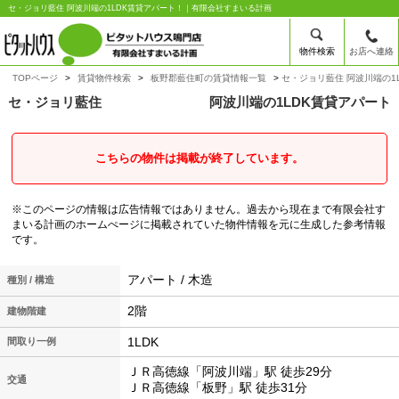
セ・ジョリ藍住 阿波川端の1LDK賃貸アパート！｜有限会社すまいる計画
物件検索
お店へ連絡
TOPページ
賃貸物件検索
板野郡藍住町の賃貸情報一覧
セ・ジョリ藍住 阿波川端の1
セ・ジョリ藍住
阿波川端の1LDK賃貸アパート
こちらの物件は掲載が終了しています。
※このページの情報は広告情報ではありません。過去から現在まで有限会社す
まいる計画のホームぺージに掲載されていた物件情報を元に生成した参考情報
です。
アパート / 木造
種別 / 構造
2階
建物階建
1LDK
間取り一例
ＪＲ高徳線「阿波川端」駅 徒歩29分
交通
ＪＲ高徳線「板野」駅 徒歩31分