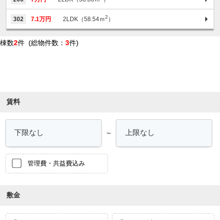
2
302
7.1万円
2LDK（58.54ｍ
）
棟数
2
件 (総物件数：
3
件)
条件を絞り込む
賃料
～
管理費・共益費込み
敷金