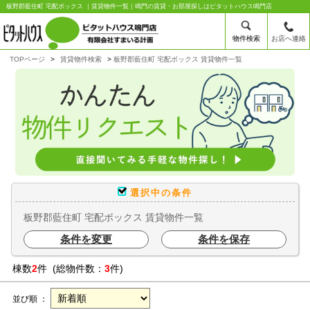
板野郡藍住町 宅配ボックス ｜賃貸物件一覧｜鳴門の賃貸・お部屋探しはピタットハウス鳴門店
物件検索
お店へ連絡
TOPページ
賃貸物件検索
板野郡藍住町 宅配ボックス 賃貸物件一覧
選択中の条件
板野郡藍住町 宅配ボックス 賃貸物件一覧
条件を変更
条件を保存
棟数
2
件 (総物件数：
3
件)
並び順 ：