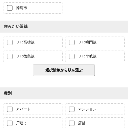
徳島市
住みたい沿線
ＪＲ高徳線
ＪＲ鳴門線
ＪＲ徳島線
ＪＲ牟岐線
種別
アパート
マンション
戸建て
店舗