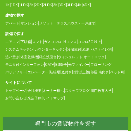
1K
1DK
1LDK
2K
2DK
2LDK
3K
3DK
3LDK
4K
4DK
建物で探す
アパート
マンション
メゾット・テラスハウス・一戸建て
設備で探す
エアコン
下駄箱
ロフト
ガスコンロ
IHコンロ
コンロ2口以上
システムキッチン
カウンターキッチン
冷蔵庫付
給湯
バストイレ別
追い焚き
浴室乾燥機
独立洗面台
ウォシュレット
オートロック
モニタ付インターフォン
CATV
BS端子
光ファイバー
フローリング
バリアフリー
エレベーター
駐輪場
庭付き
2階以上
角部屋
南向き
ペット可
サイトについて
トップページ
会社概要
オーナー様へ
スタッフブログ
鳴門教育大学
お問い合わせ
来店予約
サイトマップ
鳴門市の賃貸物件を探す