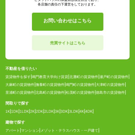
各店舗の責任の下運営をしております。
お問い合わせはこちら
売買サイトはこちら
不動産を借りたい
賃貸物件を探す
鳴門教育大学向け賃貸
北灘町の賃貸物件
瀬戸町の賃貸物件
大麻町の賃貸物件
撫養町の賃貸物件
鳴門町の賃貸物件
大津町の賃貸物件
里浦町の賃貸物件
北島町の賃貸物件
松茂町の賃貸物件
徳島市の賃貸物件
間取りで探す
1K
1DK
1LDK
2K
2DK
2LDK
3K
3DK
3LDK
4K
4DK
建物で探す
アパート
マンション
メゾット・テラスハウス・一戸建て