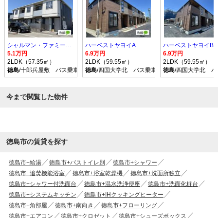
シャルマン・ファミーユ１
ハーベストヤヨイA
ハーベストヤヨイB
5.1万円
6.9万円
6.9万円
2LDK（57.35㎡）
2LDK（59.55㎡）
2LDK（59.55㎡）
徳島
/十郎兵屋敷 バス乗車時間21分 停歩2分
徳島
/四国大学北 バス乗車時間21分 停歩3分
徳島
/四国大学北 バ
今まで閲覧した物件
徳島市の賃貸を探す
徳島市+給湯
徳島市+バストイレ別
徳島市+シャワー
徳島市+追焚機能浴室
徳島市+浴室乾燥機
徳島市+洗面所独立
徳島市+シャワー付洗面台
徳島市+温水洗浄便座
徳島市+洗面化粧台
徳島市+システムキッチン
徳島市+IHクッキングヒーター
徳島市+角部屋
徳島市+南向き
徳島市+フローリング
徳島市+エアコン
徳島市+クロゼット
徳島市+シューズボックス