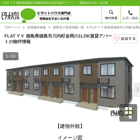
FLAT Y V 徳島県徳島市川内町金岡の1LDK賃貸アパート！｜有限会社すまいる計画
物件検索
お店へ連絡
TOPページ
賃貸物件検索
徳島市の賃貸情報一覧
FLAT Y V 徳島県徳島市川内町金
FLAT Y V
徳島県徳島市川内町金岡の1LDK賃貸アパー
トの物件情報
1 / 20
一覧
【建物外観】
イメージ図