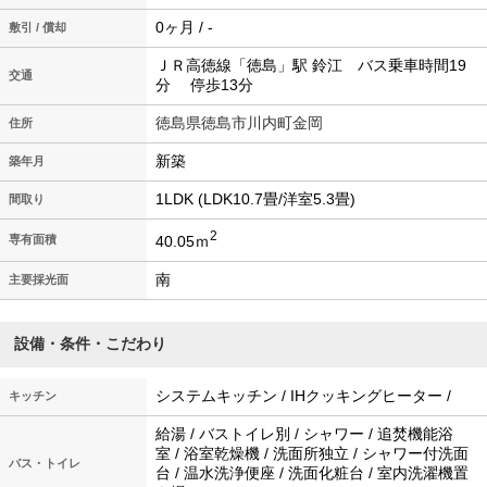
0ヶ月 / -
敷引 / 償却
ＪＲ高徳線「徳島」駅 鈴江 バス乗車時間19
交通
分 停歩13分
徳島県徳島市川内町金岡
住所
新築
築年月
1LDK (LDK10.7畳/洋室5.3畳)
間取り
2
40.05ｍ
専有面積
南
主要採光面
設備・条件・こだわり
システムキッチン / IHクッキングヒーター /
キッチン
給湯 / バストイレ別 / シャワー / 追焚機能浴
室 / 浴室乾燥機 / 洗面所独立 / シャワー付洗面
バス・トイレ
台 / 温水洗浄便座 / 洗面化粧台 / 室内洗濯機置