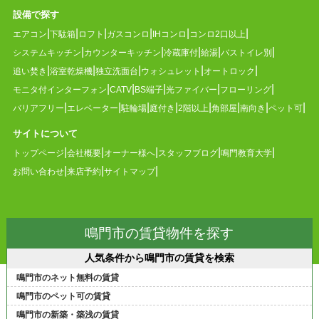
設備で探す
エアコン
下駄箱
ロフト
ガスコンロ
IHコンロ
コンロ2口以上
システムキッチン
カウンターキッチン
冷蔵庫付
給湯
バストイレ別
追い焚き
浴室乾燥機
独立洗面台
ウォシュレット
オートロック
モニタ付インターフォン
CATV
BS端子
光ファイバー
フローリング
バリアフリー
エレベーター
駐輪場
庭付き
2階以上
角部屋
南向き
ペット可
サイトについて
トップページ
会社概要
オーナー様へ
スタッフブログ
鳴門教育大学
お問い合わせ
来店予約
サイトマップ
鳴門市の賃貸物件を探す
人気条件から鳴門市の賃貸を検索
鳴門市のネット無料の賃貸
鳴門市のペット可の賃貸
鳴門市の新築・築浅の賃貸