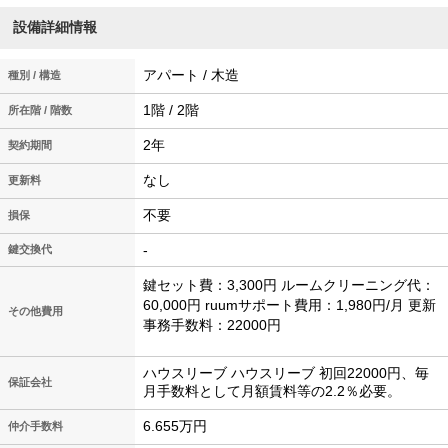
設備詳細情報
アパート / 木造
種別 / 構造
1階 / 2階
所在階 / 階数
2年
契約期間
なし
更新料
不要
損保
-
鍵交換代
鍵セット費：3,300円 ルームクリーニング代：
60,000円 ruumサポート費用：1,980円/月 更新
その他費用
事務手数料：22000円
ハウスリーブ ハウスリーブ 初回22000円、毎
保証会社
月手数料として月額賃料等の2.2％必要。
6.655万円
仲介手数料