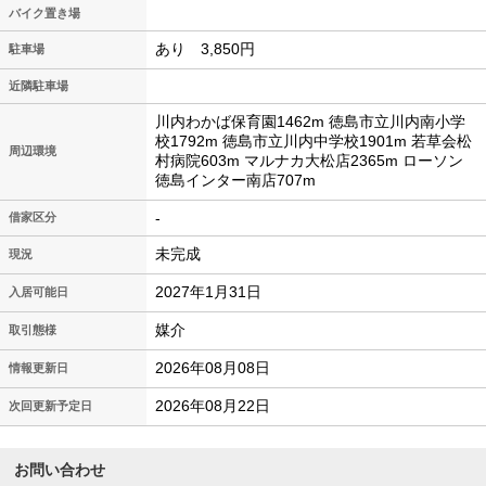
バイク置き場
あり 3,850円
駐車場
近隣駐車場
川内わかば保育園1462m 徳島市立川内南小学
校1792m 徳島市立川内中学校1901m 若草会松
周辺環境
村病院603m マルナカ大松店2365m ローソン
徳島インター南店707m
-
借家区分
未完成
現況
2027年1月31日
入居可能日
媒介
取引態様
2026年08月08日
情報更新日
2026年08月22日
次回更新予定日
お問い合わせ