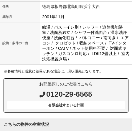
徳島県板野郡北島町鯛浜字大西
住所
2001年11月
築年月
給湯 / バストイレ別 / シャワー / 追焚機能浴
室 / 洗面所独立 / シャワー付洗面台 / 温水洗浄
便座 / 洗面化粧台 / バルコニー / 南向き / エア
コン / クロゼット / 収納スペース / TVインタ
設備・条件の一例
ーホン / CATV / ネット使用料不要 / 対面式キ
ッチン / ガスコンロ対応 / LDK12畳以上 / 室内
洗濯機置き場 /
※各種情報と現状に差異がある場合は、現状優先となります。
お部屋探しのご依頼はこちら
0120-29-6565
有限会社すまいる計画
こちらの物件の空室状況