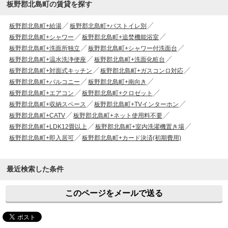
板野郡北島町の賃貸を探す
板野郡北島町+給湯
板野郡北島町+バストイレ別
板野郡北島町+シャワー
板野郡北島町+追焚機能浴室
板野郡北島町+洗面所独立
板野郡北島町+シャワー付洗面台
板野郡北島町+温水洗浄便座
板野郡北島町+洗面化粧台
板野郡北島町+対面式キッチン
板野郡北島町+ガスコンロ対応
板野郡北島町+バルコニー
板野郡北島町+南向き
板野郡北島町+エアコン
板野郡北島町+クロゼット
板野郡北島町+収納スペース
板野郡北島町+TVインターホン
板野郡北島町+CATV
板野郡北島町+ネット使用料不要
板野郡北島町+LDK12畳以上
板野郡北島町+室内洗濯機置き場
板野郡北島町+即入居可
板野郡北島町+カード決済(初期費用)
最近検索した条件
このページをメールで送る