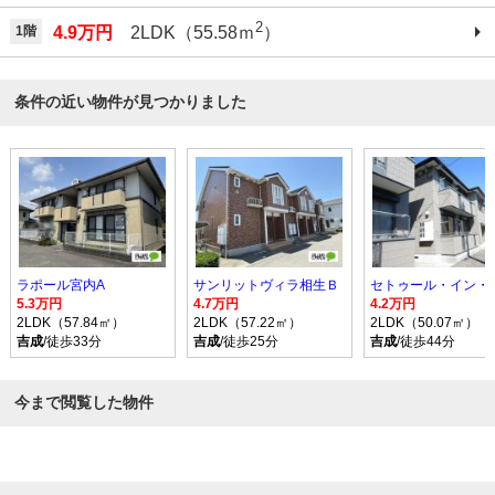
2
1階
4.9万円
2LDK（55.58ｍ
）
条件の近い物件が見つかりました
ラポール宮内A
サンリットヴィラ相生Ｂ
5.3万円
4.7万円
4.2万円
2LDK（57.84㎡）
2LDK（57.22㎡）
2LDK（50.07㎡）
吉成
/徒歩33分
吉成
/徒歩25分
吉成
/徒歩44分
今まで閲覧した物件