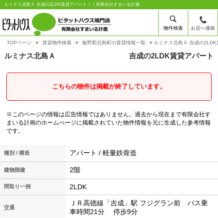
ルミナス北島Ａ 吉成の2LDK賃貸アパート！｜有限会社すまいる計画
物件検索
お店へ連絡
TOPページ
賃貸物件検索
板野郡北島町の賃貸情報一覧
ルミナス北島Ａ 吉成の2LD
ルミナス北島Ａ
吉成の2LDK賃貸アパート
こちらの物件は掲載が終了しています。
※このページの情報は広告情報ではありません。過去から現在まで有限会社す
まいる計画のホームぺージに掲載されていた物件情報を元に生成した参考情報
です。
アパート / 軽量鉄骨造
種別 / 構造
2階
建物階建
2LDK
間取り一例
ＪＲ高徳線「吉成」駅 フジグラン前 バス乗
交通
車時間21分 停歩9分