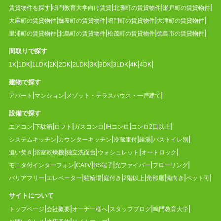
賃貸物件を探す
鳴門教育大学向け賃貸
北灘町の賃貸物件
瀬戸町の賃貸物件
大麻町の賃貸物件
撫養町の賃貸物件
鳴門町の賃貸物件
大津町の賃貸物件
里浦町の賃貸物件
北島町の賃貸物件
松茂町の賃貸物件
徳島市の賃貸物件
間取りで探す
1K
1DK
1LDK
2K
2DK
2LDK
3K
3DK
3LDK
4K
4DK
建物で探す
アパート
マンション
メゾット・テラスハウス・一戸建て
設備で探す
エアコン
下駄箱
ロフト
ガスコンロ
IHコンロ
コンロ2口以上
システムキッチン
カウンターキッチン
冷蔵庫付
給湯
バストイレ別
追い焚き
浴室乾燥機
独立洗面台
ウォシュレット
オートロック
モニタ付インターフォン
CATV
BS端子
光ファイバー
フローリング
バリアフリー
エレベーター
駐輪場
庭付き
2階以上
角部屋
南向き
ペット可
サイトについて
トップページ
会社概要
オーナー様へ
スタッフブログ
鳴門教育大学