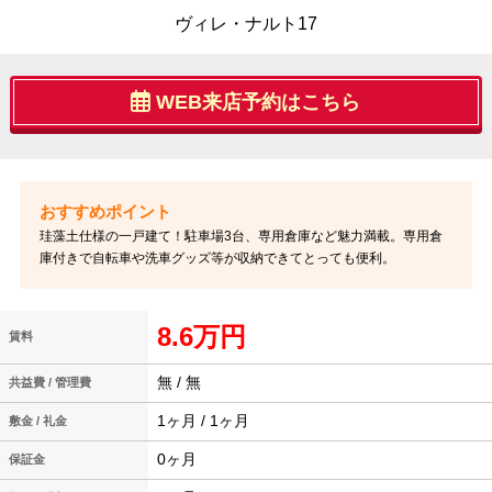
ヴィレ・ナルト17
WEB来店予約はこちら
珪藻土仕様の一戸建て！駐車場3台、専用倉庫など魅力満載。専用倉
庫付きで自転車や洗車グッズ等が収納できてとっても便利。
8.6万円
賃料
無 / 無
共益費 / 管理費
1ヶ月 / 1ヶ月
敷金 / 礼金
0ヶ月
保証金