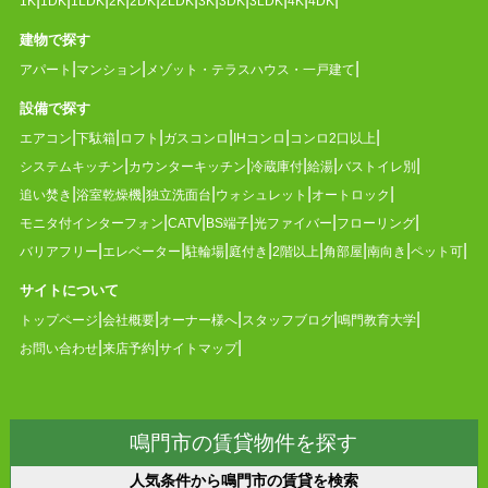
1K
1DK
1LDK
2K
2DK
2LDK
3K
3DK
3LDK
4K
4DK
建物で探す
アパート
マンション
メゾット・テラスハウス・一戸建て
設備で探す
エアコン
下駄箱
ロフト
ガスコンロ
IHコンロ
コンロ2口以上
システムキッチン
カウンターキッチン
冷蔵庫付
給湯
バストイレ別
追い焚き
浴室乾燥機
独立洗面台
ウォシュレット
オートロック
モニタ付インターフォン
CATV
BS端子
光ファイバー
フローリング
バリアフリー
エレベーター
駐輪場
庭付き
2階以上
角部屋
南向き
ペット可
サイトについて
トップページ
会社概要
オーナー様へ
スタッフブログ
鳴門教育大学
お問い合わせ
来店予約
サイトマップ
鳴門市の賃貸物件を探す
人気条件から鳴門市の賃貸を検索