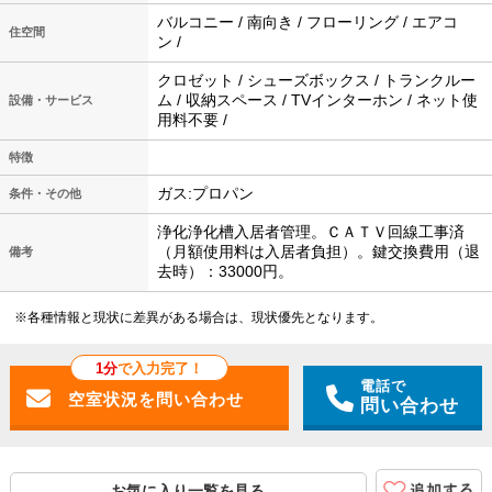
バルコニー / 南向き / フローリング / エアコ
住空間
ン /
クロゼット / シューズボックス / トランクルー
ム / 収納スペース / TVインターホン / ネット使
設備・サービス
用料不要 /
特徴
ガス:プロパン
条件・その他
浄化浄化槽入居者管理。ＣＡＴＶ回線工事済
（月額使用料は入居者負担）。鍵交換費用（退
備考
去時）：33000円。
※各種情報と現状に差異がある場合は、現状優先となります。
1分
で入力完了！
電話で
問い合わせ
お気に入り一覧を見る