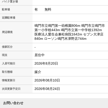
バイク置き場
有 無料
駐車場
近隣駐車場
鳴門市立鳴門第一幼稚園806m 鳴門市立鳴門市
第一小学校443m 鳴門市立第一中学校1392m
周辺環境
医療法人愛生会兼松病院1642m セブン大津店
840m ローソン鳴門木津野店744m
-
借家区分
居住中
現況
2026年8月20日
入居可能日
媒介
取引態様
2026年08月10日
情報更新日
2026年08月24日
次回更新予定日
お問い合わせ