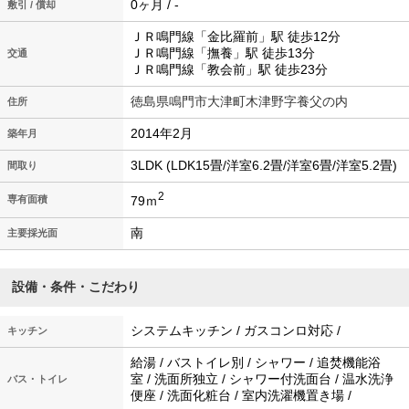
0ヶ月 / -
敷引 / 償却
ＪＲ鳴門線「金比羅前」駅 徒歩12分
ＪＲ鳴門線「撫養」駅 徒歩13分
交通
ＪＲ鳴門線「教会前」駅 徒歩23分
徳島県鳴門市大津町木津野字養父の内
住所
2014年2月
築年月
3LDK (LDK15畳/洋室6.2畳/洋室6畳/洋室5.2畳)
間取り
2
79ｍ
専有面積
南
主要採光面
設備・条件・こだわり
システムキッチン / ガスコンロ対応 /
キッチン
給湯 / バストイレ別 / シャワー / 追焚機能浴
室 / 洗面所独立 / シャワー付洗面台 / 温水洗浄
バス・トイレ
便座 / 洗面化粧台 / 室内洗濯機置き場 /