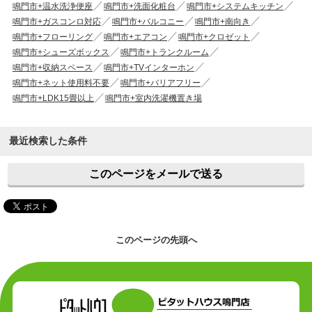
鳴門市+温水洗浄便座
鳴門市+洗面化粧台
鳴門市+システムキッチン
鳴門市+ガスコンロ対応
鳴門市+バルコニー
鳴門市+南向き
鳴門市+フローリング
鳴門市+エアコン
鳴門市+クロゼット
鳴門市+シューズボックス
鳴門市+トランクルーム
鳴門市+収納スペース
鳴門市+TVインターホン
鳴門市+ネット使用料不要
鳴門市+バリアフリー
鳴門市+LDK15畳以上
鳴門市+室内洗濯機置き場
最近検索した条件
このページをメールで送る
このページの先頭へ