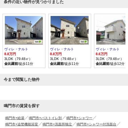
条件の近い物件が見つかりました
ヴィレ・ナルト
ヴィレ・ナルト
ヴィレ・ナルト
8.8万円
8.8万円
8.6万円
3LDK（79.48㎡）
3LDK（79.48㎡）
3LDK（79.48㎡）
金比羅前
/徒歩11分
金比羅前
/徒歩11分
金比羅前
/徒歩12分
今まで閲覧した物件
鳴門市の賃貸を探す
鳴門市+給湯
鳴門市+バストイレ別
鳴門市+シャワー
鳴門市+追焚機能浴室
鳴門市+洗面所独立
鳴門市+シャワー付洗面台