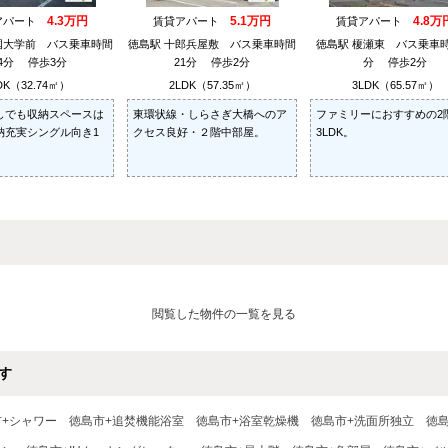
4.3万円
5.1万円
4.8万
アパート
賃貸アパート
賃貸アパート
国大学前 バス乗車時間
徳島駅 十郎兵屋敷 バス乗車時間
徳島駅 榎瀬東 バス乗車時
14分 停歩3分
21分 停歩2分
分 停歩2分
DK（32.74㎡）
2LDK（57.35㎡）
3LDK（65.57㎡）
しでも収納スペースは
東環状線・しらさぎ大橋へのア
ファミリーにおすすめの2
納充実シングル向き1
クセス良好・２階中部屋。
3LDK。
閲覧した物件の一覧を見る
す
市+シャワー
徳島市+追焚機能浴室
徳島市+浴室乾燥機
徳島市+洗面所独立
徳