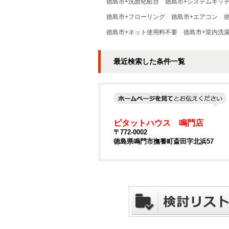
徳島市+洗面化粧台
徳島市+システムキッ
徳島市+フローリング
徳島市+エアコン
徳島市+ネット使用料不要
徳島市+室内洗
最近検索した条件一覧
ピタットハウス 鳴門店
〒772-0002
徳島県鳴門市撫養町斎田字北浜57