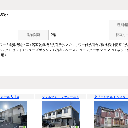
53分
種別/
建物階建
2階
間取り
ワー / 追焚機能浴室 / 浴室乾燥機 / 洗面所独立 / シャワー付洗面台 / 温水洗浄便座 / 洗面
ン / クロゼット / シューズボックス / 収納スペース / TVインターホン / CATV / ネ
場 /
ドミール古川Ｃ
シャルマン・ファミーユ１
グリーンヒルＴＡＤＡ