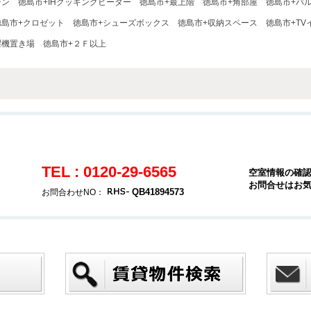
チン
徳島市+IHクッキングヒーター
徳島市+最上階
徳島市+角部屋
徳島市+バ
徳島市+クロゼット
徳島市+シューズボックス
徳島市+収納スペース
徳島市+TV
濯機置き場
徳島市+２Ｆ以上
TEL : 0120-29-6565
空室情報の確
お問合せはお
QB41894573
お問合わせNO：