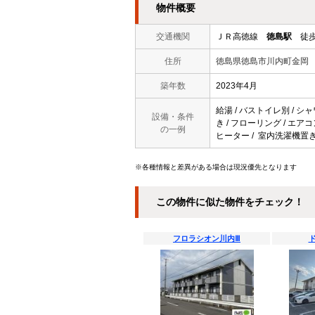
物件概要
交通機関
ＪＲ高徳線
徳島駅
徒歩
住所
徳島県徳島市川内町金岡
築年数
2023年4月
給湯 / バストイレ別 / シャ
設備・条件
き / フローリング / エアコ
の一例
ヒーター / 室内洗濯機置き
※各種情報と差異がある場合は現況優先となります
この物件に似た物件をチェック！
フロラシオン川内Ⅲ