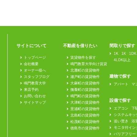
サイトについて
不動産を借りたい
間取りで探す
1K
1K
1DK
トップページ
賃貸物件を探す
4LDK以上
会社概要
鳴門教育大学向け賃貸
オーナー様へ
北灘町の賃貸物件
建物で探す
スタッフブログ
瀬戸町の賃貸物件
鳴門教育大学
大麻町の賃貸物件
アパート
マ
来店予約
撫養町の賃貸物件
お問い合わせ
鳴門町の賃貸物件
設備で探す
サイトマップ
大津町の賃貸物件
エアコン
下
里浦町の賃貸物件
システムキッ
北島町の賃貸物件
追い焚き
浴
松茂町の賃貸物件
モニタ付イン
徳島市の賃貸物件
バリアフリー