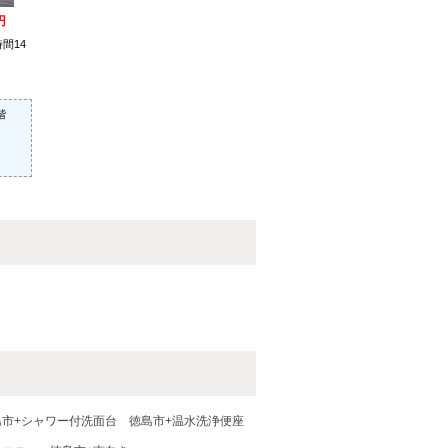
円
間14
階
島市+シャワー付洗面台
徳島市+温水洗浄便座