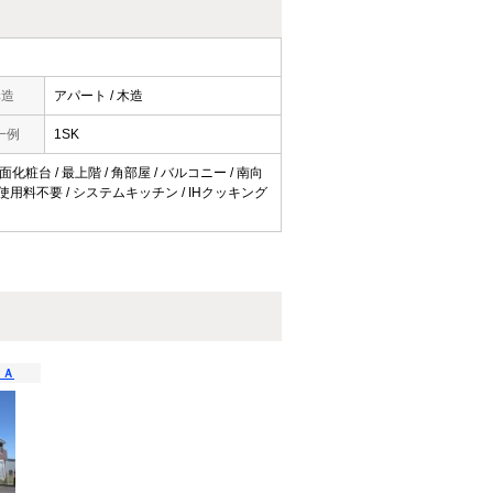
構造
アパート / 木造
一例
1SK
化粧台 / 最上階 / 角部屋 / バルコニー / 南向
ット使用料不要 / システムキッチン / IHクッキング
 Ａ