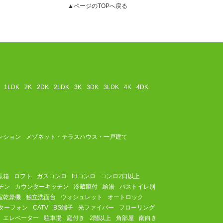
▲ページのTOPへ戻る
1LDK
2K
2DK
2LDK
3K
3DK
3LDK
4K
4DK
ンション
メゾネット・テラスハウス・一戸建て
駄箱
ロフト
ガスコンロ
IHコンロ
コンロ2口以上
チン
カウンターキッチン
冷蔵庫付
給湯
バストイレ別
室乾燥機
独立洗面台
ウォシュレット
オートロック
ターフォン
CATV
BS端子
光ファイバー
フローリング
エレベーター
駐車場
庭付き
2階以上
角部屋
南向き