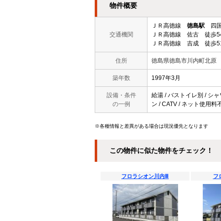
物件概要
ＪＲ高徳線
徳島駅
四国
交通機関
ＪＲ高徳線 佐古 徒歩5
ＪＲ高徳線 吉成 徒歩5
住所
徳島県徳島市川内町北原
築年数
1997年3月
設備・条件
給湯 / バストイレ別 / シャ
の一例
ン / CATV / ネット使用
※各種情報と差異がある場合は現況優先となります
この物件に似た物件をチェック！
フロラシオン川内Ⅲ
フ