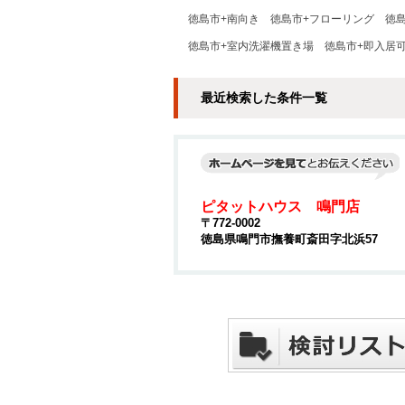
徳島市+南向き
徳島市+フローリング
徳
徳島市+室内洗濯機置き場
徳島市+即入居
最近検索した条件一覧
ピタットハウス 鳴門店
〒772-0002
徳島県鳴門市撫養町斎田字北浜57