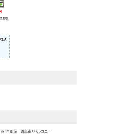
円
車時間
収納
島市+角部屋
徳島市+バルコニー