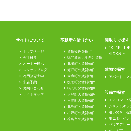
サイトについて
不動産を借りたい
間取りで探す
1K
1K
1DK
トップページ
賃貸物件を探す
4LDK以上
会社概要
鳴門教育大学向け賃貸
オーナー様へ
北灘町の賃貸物件
建物で探す
スタッフブログ
瀬戸町の賃貸物件
鳴門教育大学
大麻町の賃貸物件
アパート
マ
来店予約
撫養町の賃貸物件
お問い合わせ
鳴門町の賃貸物件
設備で探す
サイトマップ
大津町の賃貸物件
エアコン
下
里浦町の賃貸物件
システムキッ
北島町の賃貸物件
追い焚き
浴
松茂町の賃貸物件
モニタ付イン
徳島市の賃貸物件
バリアフリー
ペット可