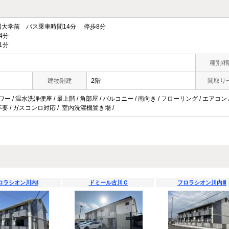
大学前 バス乗車時間14分 停歩8分
4分
1分
種別/
建物階建
2階
間取り
ワー / 温水洗浄便座 / 最上階 / 角部屋 / バルコニー / 南向き / フローリング / エアコ
料不要 / ガスコンロ対応 / 室内洗濯機置き場 /
ロラシオン川内Ⅰ
ドミール古川Ｃ
フロラシオン川内Ⅲ