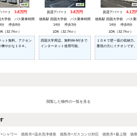
3.8万円
3.8万円
4.1万
アパート
賃貸アパート
賃貸アパート
国大学前 バス乗車時間
徳島駅 四国大学前 バス乗車時間
徳島駅 四国大学前 バス乗
14分 停歩8分
14分 停歩3分
14分 停歩8分
DK（32.74㎡）
1DK（32.74㎡）
1DK（32.74㎡）
ネット無料。アクセン
四国大学周辺。無料Wi-fi付きで
１ＤＫで壁一面の収納力。
が爽やかな１ＤＫ。
インターネット使用可能。
重視の方にイチオシです。
閲覧した物件の一覧を見る
す
市+シャワー
徳島市+温水洗浄便座
徳島市+ガスコンロ対応
徳島市+最上階
徳