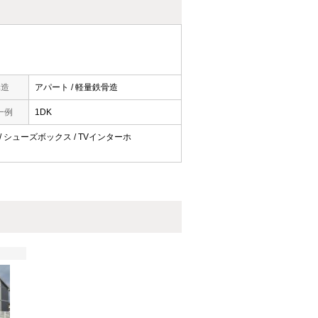
構造
アパート / 軽量鉄骨造
一例
1DK
ン / シューズボックス / TVインターホ