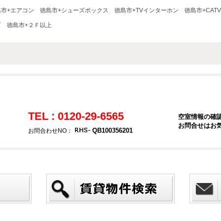
島市+エアコン
徳島市+シューズボックス
徳島市+TVインターホン
徳島市+CATV
可
徳島市+２Ｆ以上
TEL : 0120-29-6565
空室情報の確
お問合せはお
QB100356201
お問合わせNO：