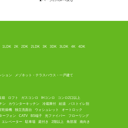
▲ページのTOPへ戻る
1LDK
2K
2DK
2LDK
3K
3DK
3LDK
4K
4DK
ンション
メゾネット・テラスハウス・一戸建て
駄箱
ロフト
ガスコンロ
IHコンロ
コンロ2口以上
チン
カウンターキッチン
冷蔵庫付
給湯
バストイレ別
室乾燥機
独立洗面台
ウォシュレット
オートロック
ターフォン
CATV
BS端子
光ファイバー
フローリング
エレベーター
駐車場
庭付き
2階以上
角部屋
南向き