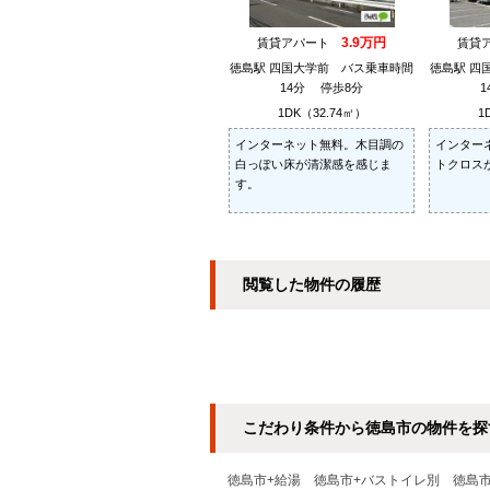
3.9万円
賃貸アパート
賃貸
徳島駅 四国大学前 バス乗車時間
徳島駅 四
14分 停歩8分
1DK（32.74㎡）
1
インターネット無料。木目調の
インター
白っぽい床が清潔感を感じま
トクロス
す。
閲覧した物件の履歴
こだわり条件から徳島市の物件を探
徳島市+給湯
徳島市+バストイレ別
徳島