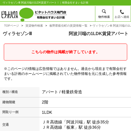
ヴィラセゾンⅢ 阿波川端の1LDK賃貸アパート！｜有限会社すまいる計画
物件検索
お店へ連絡
TOPページ
賃貸物件検索
板野郡藍住町の賃貸情報一覧
ヴィラセゾンⅢ 阿波川端の1
ヴィラセゾンⅢ
阿波川端の1LDK賃貸アパート
こちらの物件は掲載が終了しています。
※このページの情報は広告情報ではありません。過去から現在まで有限会社す
まいる計画のホームぺージに掲載されていた物件情報を元に生成した参考情報
です。
アパート / 軽量鉄骨造
種別 / 構造
2階
建物階建
1LDK
間取り一例
ＪＲ高徳線「阿波川端」駅 徒歩35分
交通
ＪＲ高徳線「板東」駅 徒歩36分