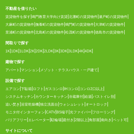
不動産を借りたい
賃貸物件を探す
鳴門教育大学向け賃貸
北灘町の賃貸物件
瀬戸町の賃貸物件
大麻町の賃貸物件
撫養町の賃貸物件
鳴門町の賃貸物件
大津町の賃貸物件
里浦町の賃貸物件
北島町の賃貸物件
松茂町の賃貸物件
徳島市の賃貸物件
間取りで探す
1K
1DK
1LDK
2K
2DK
2LDK
3K
3DK
3LDK
4K
4DK
建物で探す
アパート
マンション
メゾット・テラスハウス・一戸建て
設備で探す
エアコン
下駄箱
ロフト
ガスコンロ
IHコンロ
コンロ2口以上
システムキッチン
カウンターキッチン
冷蔵庫付
給湯
バストイレ別
追い焚き
浴室乾燥機
独立洗面台
ウォシュレット
オートロック
モニタ付インターフォン
CATV
BS端子
光ファイバー
フローリング
バリアフリー
エレベーター
駐輪場
庭付き
2階以上
角部屋
南向き
ペット可
サイトについて