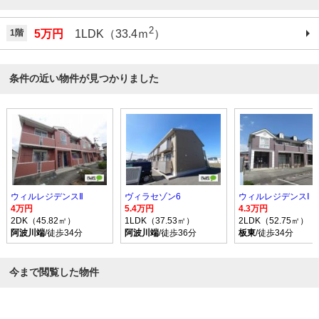
2
1階
5万円
1LDK（33.4ｍ
）
条件の近い物件が見つかりました
ウィルレジデンスⅡ
ヴィラセゾン6
ウィルレジデンスⅠ
4万円
5.4万円
4.3万円
2DK（45.82㎡）
1LDK（37.53㎡）
2LDK（52.75㎡）
阿波川端
/徒歩34分
阿波川端
/徒歩36分
板東
/徒歩34分
今まで閲覧した物件