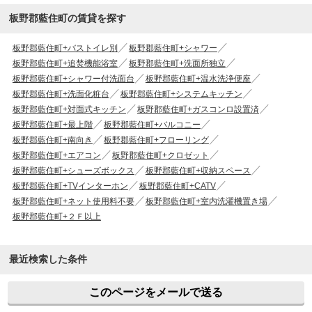
板野郡藍住町の賃貸を探す
板野郡藍住町+バストイレ別
板野郡藍住町+シャワー
板野郡藍住町+追焚機能浴室
板野郡藍住町+洗面所独立
板野郡藍住町+シャワー付洗面台
板野郡藍住町+温水洗浄便座
板野郡藍住町+洗面化粧台
板野郡藍住町+システムキッチン
板野郡藍住町+対面式キッチン
板野郡藍住町+ガスコンロ設置済
板野郡藍住町+最上階
板野郡藍住町+バルコニー
板野郡藍住町+南向き
板野郡藍住町+フローリング
板野郡藍住町+エアコン
板野郡藍住町+クロゼット
板野郡藍住町+シューズボックス
板野郡藍住町+収納スペース
板野郡藍住町+TVインターホン
板野郡藍住町+CATV
板野郡藍住町+ネット使用料不要
板野郡藍住町+室内洗濯機置き場
板野郡藍住町+２Ｆ以上
最近検索した条件
このページをメールで送る