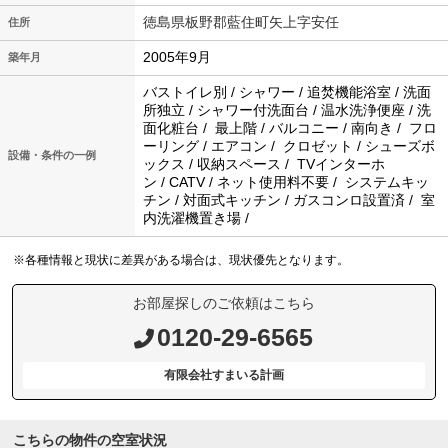
徳島県板野郡藍住町矢上字安任
住所
2005年9月
築年月
バストイレ別 / シャワー / 追焚機能浴室 / 洗面
所独立 / シャワー付洗面台 / 温水洗浄便座 / 洗
面化粧台 / 最上階 / バルコニー / 南向き / フロ
ーリング / エアコン / クロゼット / シューズボ
設備・条件の一例
ックス / 収納スペース / TVインターホ
ン / CATV / ネット使用料不要 / システムキッ
チン / 対面式キッチン / ガスコンロ設置済 / 室
内洗濯機置き場 /
※各種情報と現状に差異がある場合は、現状優先となります。
お部屋探しのご依頼はこちら
0120-29-6565
有限会社すまいる計画
こちらの物件の空室状況