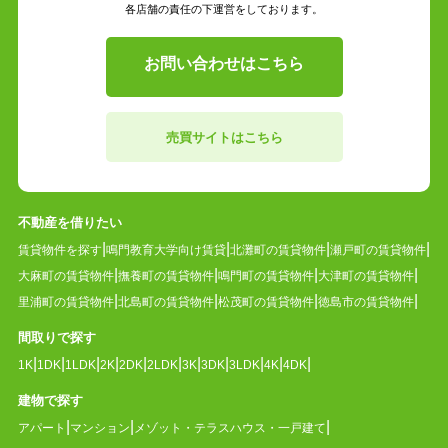
各店舗の責任の下運営をしております。
お問い合わせはこちら
売買サイトはこちら
不動産を借りたい
賃貸物件を探す
鳴門教育大学向け賃貸
北灘町の賃貸物件
瀬戸町の賃貸物件
大麻町の賃貸物件
撫養町の賃貸物件
鳴門町の賃貸物件
大津町の賃貸物件
里浦町の賃貸物件
北島町の賃貸物件
松茂町の賃貸物件
徳島市の賃貸物件
間取りで探す
1K
1DK
1LDK
2K
2DK
2LDK
3K
3DK
3LDK
4K
4DK
建物で探す
アパート
マンション
メゾット・テラスハウス・一戸建て