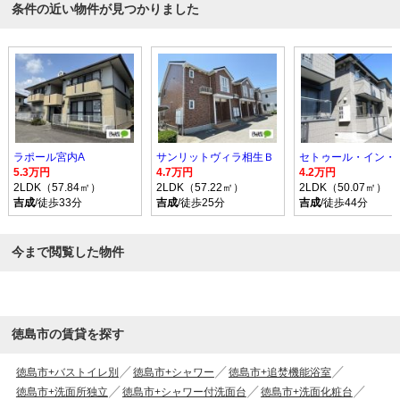
条件の近い物件が見つかりました
ラポール宮内A
サンリットヴィラ相生Ｂ
5.3万円
4.7万円
4.2万円
2LDK（57.84㎡）
2LDK（57.22㎡）
2LDK（50.07㎡）
吉成
/徒歩33分
吉成
/徒歩25分
吉成
/徒歩44分
今まで閲覧した物件
徳島市の賃貸を探す
徳島市+バストイレ別
徳島市+シャワー
徳島市+追焚機能浴室
徳島市+洗面所独立
徳島市+シャワー付洗面台
徳島市+洗面化粧台