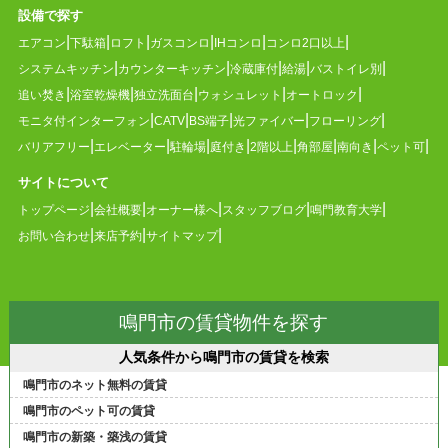
設備で探す
エアコン
下駄箱
ロフト
ガスコンロ
IHコンロ
コンロ2口以上
システムキッチン
カウンターキッチン
冷蔵庫付
給湯
バストイレ別
追い焚き
浴室乾燥機
独立洗面台
ウォシュレット
オートロック
モニタ付インターフォン
CATV
BS端子
光ファイバー
フローリング
バリアフリー
エレベーター
駐輪場
庭付き
2階以上
角部屋
南向き
ペット可
サイトについて
トップページ
会社概要
オーナー様へ
スタッフブログ
鳴門教育大学
お問い合わせ
来店予約
サイトマップ
鳴門市の賃貸物件を探す
人気条件から鳴門市の賃貸を検索
鳴門市のネット無料の賃貸
鳴門市のペット可の賃貸
鳴門市の新築・築浅の賃貸