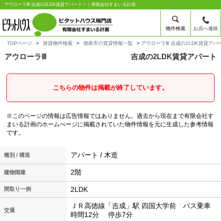
アウローラⅢ 吉成の2LDK賃貸アパート！｜有限会社すまいる計画
物件検索
お店へ連絡
TOPページ
賃貸物件検索
徳島市の賃貸情報一覧
アウローラⅢ 吉成の2LDK賃貸アパ
アウローラⅢ
吉成の2LDK賃貸アパート
こちらの物件は掲載が終了しています。
※このページの情報は広告情報ではありません。過去から現在まで有限会社す
まいる計画のホームぺージに掲載されていた物件情報を元に生成した参考情報
です。
アパート / 木造
種別 / 構造
2階
建物階建
2LDK
間取り一例
ＪＲ高徳線「吉成」駅 四国大学前 バス乗車
交通
時間12分 停歩7分