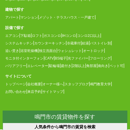
建物で探す
アパート
マンション
メゾット・テラスハウス・一戸建て
設備で探す
エアコン
下駄箱
ロフト
ガスコンロ
IHコンロ
コンロ2口以上
システムキッチン
カウンターキッチン
冷蔵庫付
給湯
バストイレ別
追い焚き
浴室乾燥機
独立洗面台
ウォシュレット
オートロック
モニタ付インターフォン
CATV
BS端子
光ファイバー
フローリング
バリアフリー
エレベーター
駐輪場
庭付き
2階以上
角部屋
南向き
ペット可
サイトについて
トップページ
会社概要
オーナー様へ
スタッフブログ
鳴門教育大学
お問い合わせ
来店予約
サイトマップ
鳴門市の賃貸物件を探す
人気条件から鳴門市の賃貸を検索