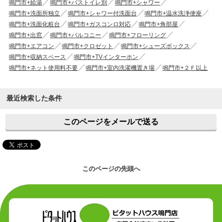
鳴門市+給湯
鳴門市+バストイレ別
鳴門市+シャワー
鳴門市+洗面所独立
鳴門市+シャワー付洗面台
鳴門市+温水洗浄便座
鳴門市+洗面化粧台
鳴門市+ガスコンロ対応
鳴門市+角部屋
鳴門市+出窓
鳴門市+バルコニー
鳴門市+フローリング
鳴門市+エアコン
鳴門市+クロゼット
鳴門市+シューズボックス
鳴門市+収納スペース
鳴門市+TVインターホン
鳴門市+ネット使用料不要
鳴門市+室内洗濯機置き場
鳴門市+２Ｆ以上
最近検索した条件
このページをメールで送る
このページの先頭へ