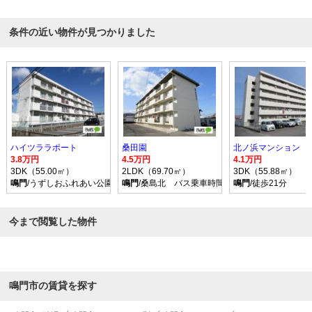
条件の近い物件が見つかりました
ハイツララポート
桑田園
北ノ浜マンション
3.8万円
4.5万円
4.1万円
3DK（55.00㎡）
2LDK（69.70㎡）
3DK（55.88㎡）
鳴門
/うずしおふれあい公園前 バス乗車時間5分 停歩3分
鳴門
/桑島北 バス乗車時間5分 停歩4分
鳴門
/徒歩21分
今まで閲覧した物件
鳴門市の賃貸を探す