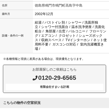
徳島県鳴門市鳴門町高島字中島
住所
2002年12月
築年月
給湯 / バストイレ別 / シャワー / 洗面所独
立 / シャワー付洗面台 / 温水洗浄便座 / 洗面化
粧台 / 角部屋 / 出窓 / バルコニー / フローリン
グ / エアコン / クロゼット / シューズボック
設備・条件の一例
ス / 収納スペース / TVインターホン / ネット使
用料不要 / ガスコンロ対応 / 室内洗濯機置き
場 /
※各種情報と現状に差異がある場合は、現状優先となります。
お部屋探しのご依頼はこちら
0120-29-6565
有限会社すまいる計画
こちらの物件の空室状況