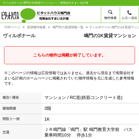
ヴィルボナール 鳴門の1K賃貸マンション！｜有限会社すまいる計画
物件検索
お店へ連絡
TOPページ
賃貸物件検索
鳴門市の賃貸情報一覧
ヴィルボナール 鳴門の1K賃貸マン
ヴィルボナール
鳴門の1K賃貸マンション
こちらの物件は掲載が終了しています。
※このページの情報は広告情報ではありません。過去から現在まで有限会社す
まいる計画のホームぺージに掲載されていた物件情報を元に生成した参考情報
です。
マンション / RC造(鉄筋コンクリート造)
種別 / 構造
3階
建物階建
1K
間取り一例
ＪＲ鳴門線「鳴門」駅 鳴門教育大学前 バス
交通
乗車時間10分 停歩1分