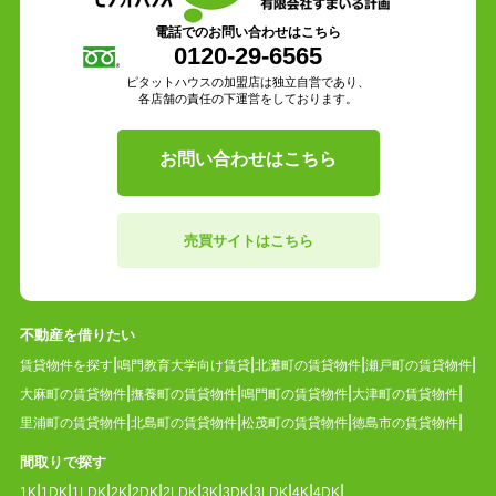
電話でのお問い合わせはこちら
0120-29-6565
ピタットハウスの加盟店は独立自営であり、
各店舗の責任の下運営をしております。
お問い合わせはこちら
売買サイトはこちら
不動産を借りたい
賃貸物件を探す
鳴門教育大学向け賃貸
北灘町の賃貸物件
瀬戸町の賃貸物件
大麻町の賃貸物件
撫養町の賃貸物件
鳴門町の賃貸物件
大津町の賃貸物件
里浦町の賃貸物件
北島町の賃貸物件
松茂町の賃貸物件
徳島市の賃貸物件
間取りで探す
1K
1DK
1LDK
2K
2DK
2LDK
3K
3DK
3LDK
4K
4DK