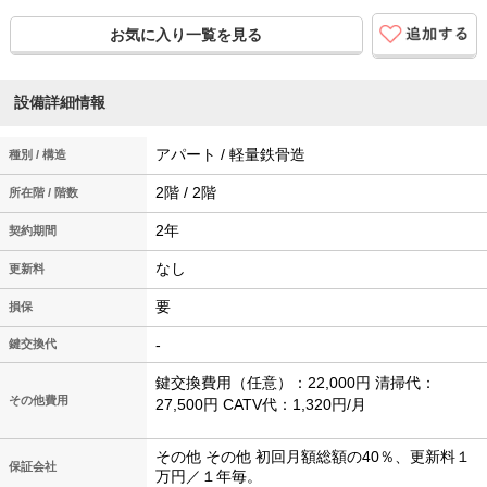
お気に入り一覧を見る
設備詳細情報
アパート / 軽量鉄骨造
種別 / 構造
2階 / 2階
所在階 / 階数
2年
契約期間
なし
更新料
要
損保
-
鍵交換代
鍵交換費用（任意）：22,000円 清掃代：
その他費用
27,500円 CATV代：1,320円/月
その他 その他 初回月額総額の40％、更新料１
保証会社
万円／１年毎。