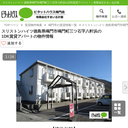
スリストンハイツ 徳島県鳴門市鳴門町三ツ石字八軒浜の1DK賃貸アパート！｜有限会社すまいる計画
物件検索
お店へ連絡
TOPページ
賃貸物件検索
鳴門市の賃貸情報一覧
スリストンハイツ 徳島県鳴門市鳴門
スリストンハイツ
徳島県鳴門市鳴門町三ツ石字八軒浜の
1DK賃貸アパートの物件情報
1 / 24
一覧