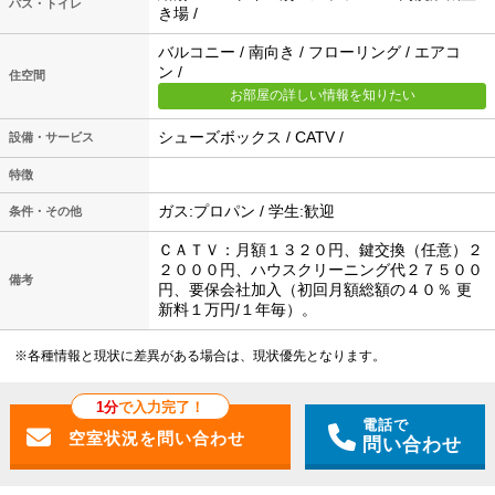
バス・トイレ
き場 /
バルコニー / 南向き / フローリング / エアコ
ン /
住空間
お部屋の詳しい情報を知りたい
シューズボックス / CATV /
設備・サービス
特徴
ガス:プロパン / 学生:歓迎
条件・その他
ＣＡＴＶ：月額１３２０円、鍵交換（任意）２
２０００円、ハウスクリーニング代２７５００
備考
円、要保会社加入（初回月額総額の４０％ 更
新料１万円/１年毎）。
※各種情報と現状に差異がある場合は、現状優先となります。
1分
で入力完了！
電話で
問い合わせ