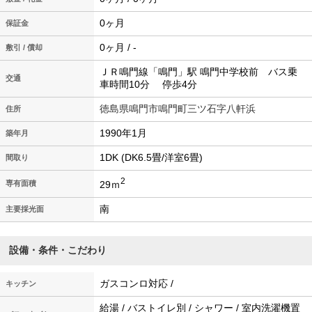
0ヶ月
保証金
0ヶ月 / -
敷引 / 償却
ＪＲ鳴門線「鳴門」駅 鳴門中学校前 バス乗
交通
車時間10分 停歩4分
徳島県鳴門市鳴門町三ツ石字八軒浜
住所
1990年1月
築年月
1DK (DK6.5畳/洋室6畳)
間取り
2
29ｍ
専有面積
南
主要採光面
設備・条件・こだわり
ガスコンロ対応 /
キッチン
給湯 / バストイレ別 / シャワー / 室内洗濯機置