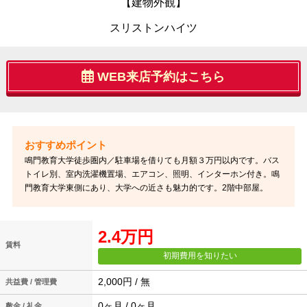
【建物外観】
スリストンハイツ
WEB来店予約はこちら
鳴門教育大学徒歩圏内／駐車場を借りても月額３万円以内です。バス
トイレ別、室内洗濯機置場、エアコン、照明、インターホン付き。鳴
門教育大学東側にあり、大学への近さも魅力的です。2階中部屋。
2.4万円
賃料
初期費用を知りたい
2,000円 / 無
共益費 / 管理費
0ヶ月 / 0ヶ月
敷金 / 礼金