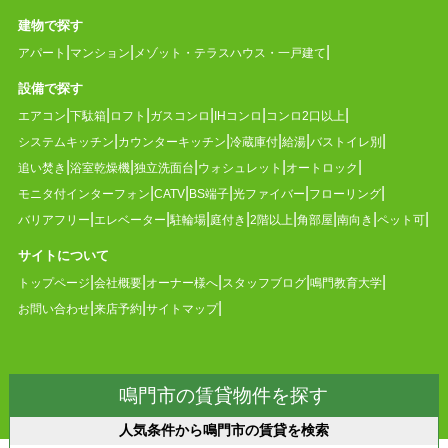
建物で探す
アパート
マンション
メゾット・テラスハウス・一戸建て
設備で探す
エアコン
下駄箱
ロフト
ガスコンロ
IHコンロ
コンロ2口以上
システムキッチン
カウンターキッチン
冷蔵庫付
給湯
バストイレ別
追い焚き
浴室乾燥機
独立洗面台
ウォシュレット
オートロック
モニタ付インターフォン
CATV
BS端子
光ファイバー
フローリング
バリアフリー
エレベーター
駐輪場
庭付き
2階以上
角部屋
南向き
ペット可
サイトについて
トップページ
会社概要
オーナー様へ
スタッフブログ
鳴門教育大学
お問い合わせ
来店予約
サイトマップ
鳴門市の賃貸物件を探す
人気条件から鳴門市の賃貸を検索