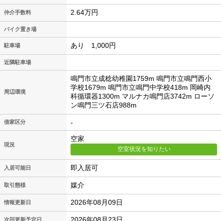
2.64万円
仲介手数料
バイク置き場
あり 1,000円
駐車場
近隣駐車場
鳴門市立成稔幼稚園1759m 鳴門市立鳴門西小
学校1679m 鳴門市立鳴門中学校418m 岡崎内
周辺環境
科循環器1300m マルナカ鳴門店3742m ローソ
ン鳴門三ツ石店988m
-
借家区分
空家
現況
空室状況を知りたい
即入居可
入居可能日
媒介
取引態様
2026年08月09日
情報更新日
2026年08月23日
次回更新予定日