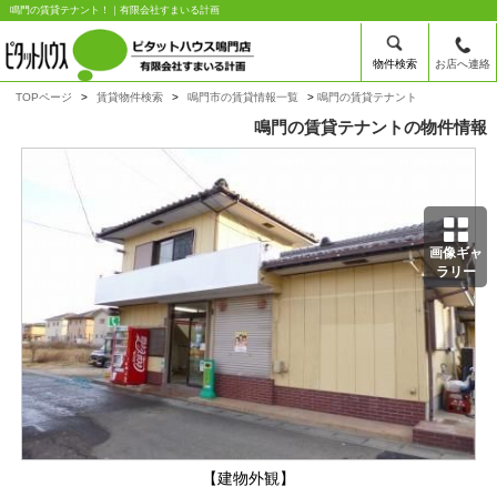
鳴門の賃貸テナント！｜有限会社すまいる計画
物件検索
お店へ連絡
TOPページ
賃貸物件検索
鳴門市の賃貸情報一覧
鳴門の賃貸テナント
鳴門の賃貸テナントの物件情報
画像ギャ
ラリー
【建物外観】