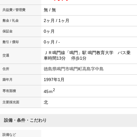
無 / 無
共益費 / 管理費
2ヶ月 / 1ヶ月
敷金 / 礼金
0ヶ月
保証金
0ヶ月 / -
敷引 / 償却
ＪＲ鳴門線「鳴門」駅 鳴門教育大学 バス乗
交通
車時間13分 停歩1分
徳島県鳴門市鳴門町高島字中島
住所
1997年1月
築年月
2
45ｍ
専有面積
北
主要採光面
設備・条件・こだわり
設備など