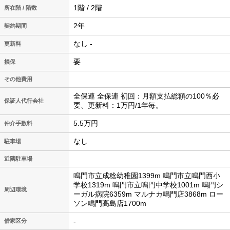
1階 / 2階
所在階 / 階数
2年
契約期間
なし -
更新料
要
損保
その他費用
全保連 全保連 初回：月額支払総額の100％必
保証人代行会社
要、更新料：1万円/1年毎。
5.5万円
仲介手数料
なし
駐車場
近隣駐車場
鳴門市立成稔幼稚園1399m 鳴門市立鳴門西小
学校1319m 鳴門市立鳴門中学校1001m 鳴門シ
周辺環境
ーガル病院6359m マルナカ鳴門店3868m ロー
ソン鳴門高島店1700m
-
借家区分