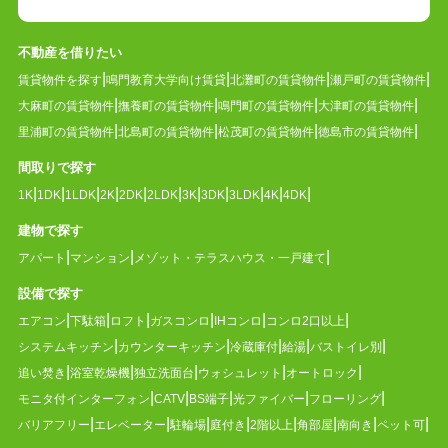
不動産を借りたい
賃貸物件を探す
鳴門教育大学向け賃貸
北灘町の賃貸物件
瀬戸町の賃貸物件
大麻町の賃貸物件
撫養町の賃貸物件
鳴門町の賃貸物件
大津町の賃貸物件
里浦町の賃貸物件
北島町の賃貸物件
松茂町の賃貸物件
徳島市の賃貸物件
間取りで探す
1K
1DK
1LDK
2K
2DK
2LDK
3K
3DK
3LDK
4K
4DK
建物で探す
アパート
マンション
メゾット・テラスハウス・一戸建て
設備で探す
エアコン
下駄箱
ロフト
ガスコンロ
IHコンロ
コンロ2口以上
システムキッチン
カウンターキッチン
冷蔵庫付
給湯
バストイレ別
追い焚き
浴室乾燥機
独立洗面台
ウォシュレット
オートロック
モニタ付インターフォン
CATV
BS端子
光ファイバー
フローリング
バリアフリー
エレベーター
駐輪場
庭付き
2階以上
角部屋
南向き
ペット可