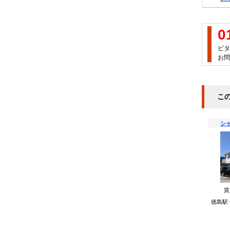
0
ピタ
お問
こ
シ
徳島駅