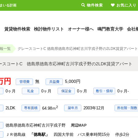
物件検索
お気に入り
すまいる計画
賃貸物件検索
検討物件リスト
オーナー様へ
鳴門教育大学
会社
報一覧
グレースコートC 徳島県徳島市応神町古川字戎子野の2LDK賃貸アパート
ースコートC 徳島県徳島市応神町古川字戎子野の2LDK賃貸アパート
7万円
無
5,000円
0ヶ月
0ヶ月
0ヶ月
0ヶ月-
礼金
保証金
敷引・償却
2
2LDK
2003年12月
専有面積
築年月
所在階・階数
64.98ｍ
徳島県徳島市応神町古川字戎子野
周辺MAP
ＪＲ徳島線
「徳島駅」
四国大学前 バス乗車時間15分 停歩2分