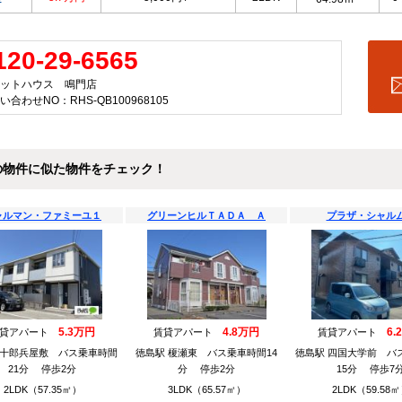
120-29-6565
ットハウス 鳴門店
い合わせNO：RHS-QB100968105
の物件に似た物件をチェック！
ャルマン・ファミーユ１
グリーンヒルＴＡＤＡ Ａ
プラザ・シャル
5.3万円
4.8万円
6.
賃貸アパート
賃貸アパート
賃貸アパート
 十郎兵屋敷 バス乗車時間
徳島駅 榎瀬東 バス乗車時間14
徳島駅 四国大学前 バ
21分 停歩2分
分 停歩2分
15分 停歩7
2LDK（57.35㎡）
3LDK（65.57㎡）
2LDK（59.58