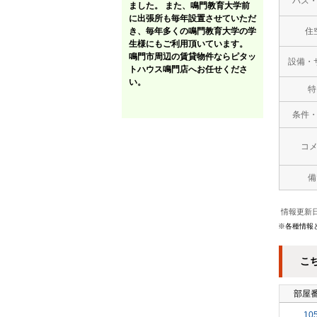
バス
ました。 また、鳴門教育大学前
に出張所も毎年設置させていただ
き、毎年多くの鳴門教育大学の学
住
生様にもご利用頂いています。
鳴門市周辺の賃貸物件ならピタッ
設備・
トハウス鳴門店へお任せくださ
い。
特
条件
コ
備
情報更新日
※各種情報
こ
部屋
10