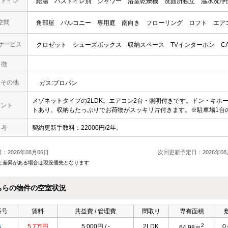
・トイレ
給湯
バストイレ別
シャワー
浴室乾燥機
洗面所独立
温水洗浄
空間
角部屋
バルコニー
専用庭
南向き
フローリング
ロフト
エア
サービス
クロゼット
シューズボックス
収納スペース
TVインターホン
C
 徴
・その他
ガス:プロパン
メゾネットタイプの2LDK。エアコン2台・照明付きです。ドン・キホ
メント
トあり。収納もたっぷりでお荷物がスッキリ片付きます。※駐車場1台
 考
契約更新手数料：22000円/2年。
：2026年08月06日
次回更新予定日：2026年08
と差異がある場合は現況優先となります
ちらの物件の空室状況
番号
賃料
共益費 / 管理費
間取り
専有面積
2
5
5.7万円
5,000円 / -
2LDK
0
64.98ｍ