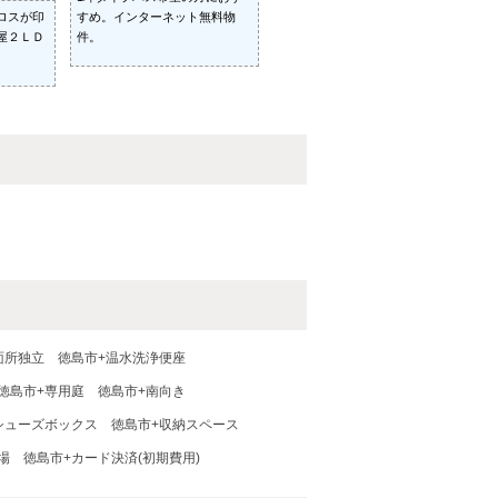
ロスが印
すめ。インターネット無料物
屋２ＬＤ
件。
面所独立
徳島市+温水洗浄便座
徳島市+専用庭
徳島市+南向き
シューズボックス
徳島市+収納スペース
場
徳島市+カード決済(初期費用)