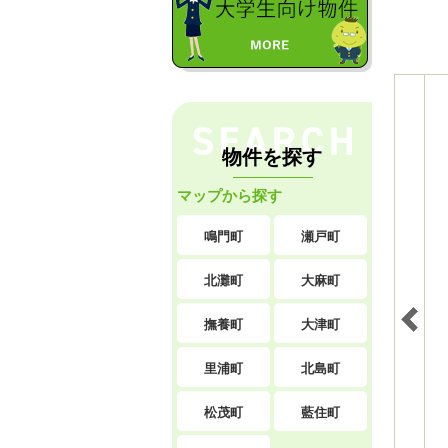
物件を探す
マップから探す
鳴門町
瀬戸町
北灘町
大麻町
撫養町
大津町
里浦町
北島町
松茂町
藍住町