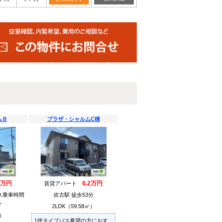
ムＢ
プラザ・シャルムC棟
2万円
6.2万円
賃貸アパート
ス乗車時間
佐古駅 徒歩53分
分
2LDK（59.58㎡）
㎡）
1坪タイプバス希望の方におす