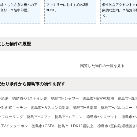
状線・しらさぎ大橋へのア
ファミリーにおすすめの2階
個性的なアクセントク
ス良好・２階中部屋。
3LDK。
象的な室内。２階角部
Ｋ。
覧した物件の履歴
閲覧した物件の一覧を見る
だわり条件から徳島市の物件を探す
+給湯
徳島市+バストイレ別
徳島市+シャワー
徳島市+浴室乾燥機
徳島市+洗
+対面式キッチン
徳島市+ガスコンロ対応
徳島市+角部屋
徳島市+バルコニー
+フローリング
徳島市+ロフト
徳島市+エアコン
徳島市+クロゼット
徳島市+
+TVインターホン
徳島市+CATV
徳島市+LDK12畳以上
徳島市+室内洗濯機置き