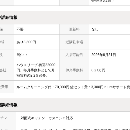
畳/洋室6.2畳 ）
件詳細情報
保
不要
更新料
なし
車場
あり3,300円
近隣駐車場
況
居住中
入居可能日
2026年8月31日
ハウスリーブ 初回22000
会社
円、毎月手数料として月
仲介手数料
6.27万円
額賃料の2.2％必要。
他費用
ルームクリーニング代：70,000円 鍵セット費：3,300円 ruumサポート費
備詳細情報
ッチン
対面式キッチン
ガスコンロ対応