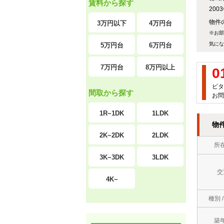
賃料から探す
20
物件の
3万円以下
4万円台
※お部
気にな
5万円台
6万円台
7万円台
8万円以上
0
ピタ
間取から探す
お問
1R~1DK
1LDK
物
2K~2DK
2LDK
所
3K~3DK
3LDK
交
4K~
種別 
築