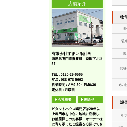
店舗紹介
物
損
駐
有限会社すまいる計画
現
徳島県鳴門市撫養町 斎田字北浜
57
保証
TEL : 0120-29-6565
FAX : 088-678-5663
営業時間 : AM9:30～PM6:30
その
定休日 : 月曜日
会社概要
問合せ
設
ピタットハウス鳴門店は20年以
上鳴門市を中心に地域に密着し、
キ
お部屋探しのお客様・オーナー様
に寄り添ったご提案を心掛けてき