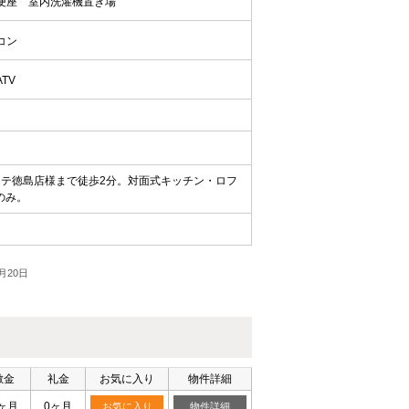
便座
室内洗濯機置き場
コン
ATV
ーテ徳島店様まで徒歩2分。対面式キッチン・ロフ
のみ。
月20日
敷金
礼金
お気に入り
物件詳細
ヶ月
0ヶ月
お気に入り
物件詳細