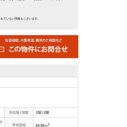
きれていない情報もございます。
所在階 / 階数
1階 / 2階
7
2
専有面積
64.98ｍ