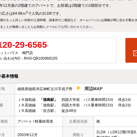
03年12月築の2階建てのアパートで、お部屋は2階建ての1階部分です。
2
広さは64.98ｍ
で人気の2LDKです。
屋のもっと詳しい内容や入居時期、諸条件のご相談など、ホームページには掲載が間に合わず載せ
ることが御座いましたらお気軽にメールにて
お問い合わせ
ください。
120-29-6565
ットハウス 鳴門店
い合わせNO：RHS-QB100968105
件基本情報
周辺MAP
在地
徳島県徳島市応神町古川字戎子野
ＪＲ徳島線
「徳島駅」
四国大学前 バス乗車時間15分 停歩2分
通
ＪＲ高徳線 「徳島駅」 四国大学前 バス乗車時間15分 停歩2分
ＪＲ高徳線 「佐古駅」 徒歩48分
/ 構造
アパート / 軽量鉄骨造
主要採光面
南
2LDK（ LDK12畳/洋室6.
年月
2003年12月
間取り