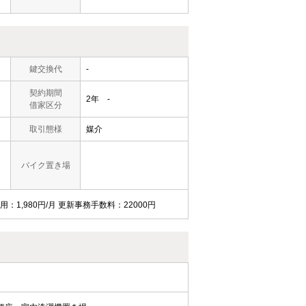
鍵交換代
-
契約期間
2年 -
借家区分
取引態様
媒介
バイク置き場
用：1,980円/月 更新事務手数料：22000円