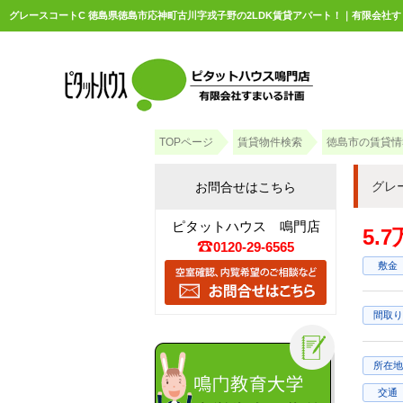
グレースコートC 徳島県徳島市応神町古川字戎子野の2LDK賃貸アパート！｜有限会社
TOPページ
賃貸物件検索
徳島市の賃貸情
グレ
お問合せはこちら
ピタットハウス 鳴門店
5.
0120-29-6565
敷金
間取り
所在地
交通