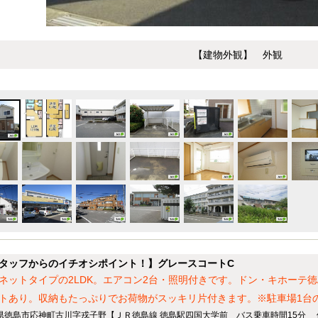
【建物外観】 外観
タッフからのイチオシポイント！】グレースコートC
ネットタイプの2LDK。エアコン2台・照明付きです。ドン・キホーテ
トあり。収納もたっぷりでお荷物がスッキリ片付きます。※駐車場1台
県徳島市応神町古川字戎子野【ＪＲ徳島線 徳島駅四国大学前 バス乗車時間15分 