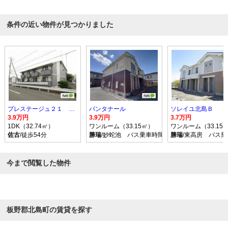
条件の近い物件が見つかりました
プレステージュ２１ ３棟
パンタナール
ソレイユ北島Ｂ
3.9万円
3.9万円
3.7万円
1DK（32.74㎡）
ワンルーム（33.15㎡）
ワンルーム（33.15
佐古
/徒歩54分
勝瑞
/妙蛇池 バス乗車時間5分 停歩4分
勝瑞
/東高房 バス乗
今まで閲覧した物件
板野郡北島町の賃貸を探す