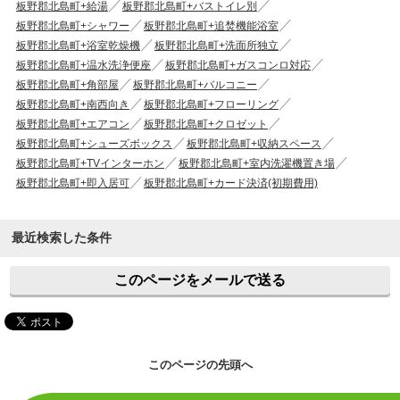
板野郡北島町+給湯
板野郡北島町+バストイレ別
板野郡北島町+シャワー
板野郡北島町+追焚機能浴室
板野郡北島町+浴室乾燥機
板野郡北島町+洗面所独立
板野郡北島町+温水洗浄便座
板野郡北島町+ガスコンロ対応
板野郡北島町+角部屋
板野郡北島町+バルコニー
板野郡北島町+南西向き
板野郡北島町+フローリング
板野郡北島町+エアコン
板野郡北島町+クロゼット
板野郡北島町+シューズボックス
板野郡北島町+収納スペース
板野郡北島町+TVインターホン
板野郡北島町+室内洗濯機置き場
板野郡北島町+即入居可
板野郡北島町+カード決済(初期費用)
最近検索した条件
このページをメールで送る
このページの先頭へ