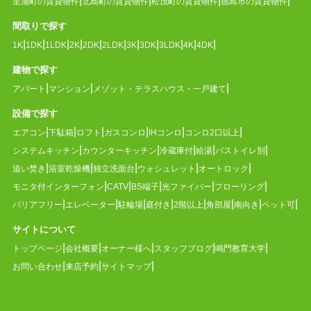
里浦町の賃貸物件
北島町の賃貸物件
松茂町の賃貸物件
徳島市の賃貸物件
間取りで探す
1K
1DK
1LDK
2K
2DK
2LDK
3K
3DK
3LDK
4K
4DK
建物で探す
アパート
マンション
メゾット・テラスハウス・一戸建て
設備で探す
エアコン
下駄箱
ロフト
ガスコンロ
IHコンロ
コンロ2口以上
システムキッチン
カウンターキッチン
冷蔵庫付
給湯
バストイレ別
追い焚き
浴室乾燥機
独立洗面台
ウォシュレット
オートロック
モニタ付インターフォン
CATV
BS端子
光ファイバー
フローリング
バリアフリー
エレベーター
駐輪場
庭付き
2階以上
角部屋
南向き
ペット可
サイトについて
トップページ
会社概要
オーナー様へ
スタッフブログ
鳴門教育大学
お問い合わせ
来店予約
サイトマップ