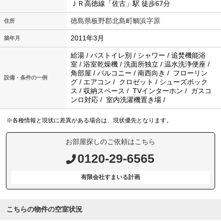
ＪＲ高徳線「佐古」駅 徒歩67分
徳島県板野郡北島町鯛浜字原
住所
2011年3月
築年月
給湯 / バストイレ別 / シャワー / 追焚機能浴
室 / 浴室乾燥機 / 洗面所独立 / 温水洗浄便座 /
角部屋 / バルコニー / 南西向き / フローリン
設備・条件の一例
グ / エアコン / クロゼット / シューズボック
ス / 収納スペース / TVインターホン / ガスコ
ンロ対応 / 室内洗濯機置き場 /
※各種情報と現状に差異がある場合は、現状優先となります。
お部屋探しのご依頼はこちら
0120-29-6565
有限会社すまいる計画
こちらの物件の空室状況