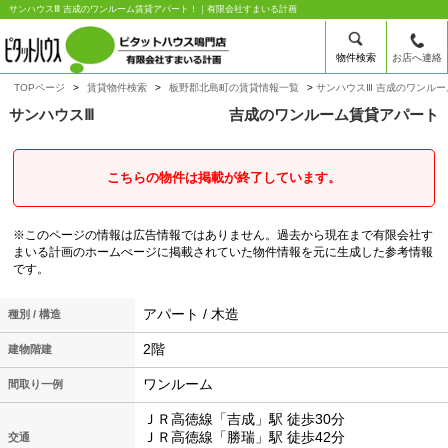
サンハウスⅢ 吉成のワンルーム賃貸アパート！｜有限会社すまいる計画
物件検索
お店へ連絡
TOPページ
賃貸物件検索
板野郡北島町の賃貸情報一覧
サンハウスⅢ 吉成のワンル
サンハウスⅢ
吉成のワンルーム賃貸アパート
こちらの物件は掲載が終了しています。
※このページの情報は広告情報ではありません。過去から現在まで有限会社す
まいる計画のホームぺージに掲載されていた物件情報を元に生成した参考情報
です。
アパート / 木造
種別 / 構造
2階
建物階建
ワンルーム
間取り一例
ＪＲ高徳線「吉成」駅 徒歩30分
ＪＲ高徳線「勝瑞」駅 徒歩42分
交通