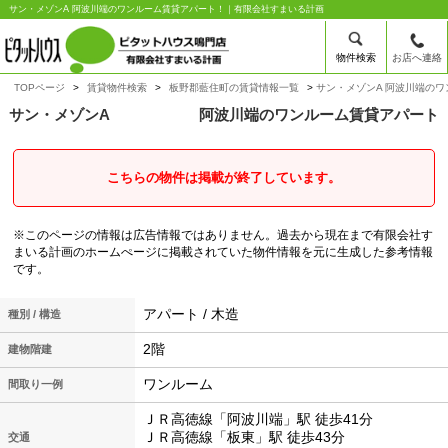
サン・メゾンA 阿波川端のワンルーム賃貸アパート！｜有限会社すまいる計画
物件検索
お店へ連絡
TOPページ
賃貸物件検索
板野郡藍住町の賃貸情報一覧
サン・メゾンA 阿波川端の
サン・メゾンA
阿波川端のワンルーム賃貸アパート
こちらの物件は掲載が終了しています。
※このページの情報は広告情報ではありません。過去から現在まで有限会社す
まいる計画のホームぺージに掲載されていた物件情報を元に生成した参考情報
です。
アパート / 木造
種別 / 構造
2階
建物階建
ワンルーム
間取り一例
ＪＲ高徳線「阿波川端」駅 徒歩41分
ＪＲ高徳線「板東」駅 徒歩43分
交通