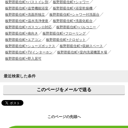
板野郡藍住町+バストイレ別
板野郡藍住町+シャワー
板野郡藍住町+追焚機能浴室
板野郡藍住町+浴室乾燥機
板野郡藍住町+洗面所独立
板野郡藍住町+シャワー付洗面台
板野郡藍住町+温水洗浄便座
板野郡藍住町+洗面化粧台
板野郡藍住町+ガスコンロ対応
板野郡藍住町+バルコニー
板野郡藍住町+南向き
板野郡藍住町+フローリング
板野郡藍住町+エアコン
板野郡藍住町+クロゼット
板野郡藍住町+シューズボックス
板野郡藍住町+収納スペース
板野郡藍住町+TVインターホン
板野郡藍住町+室内洗濯機置き場
板野郡藍住町+即入居可
最近検索した条件
このページをメールで送る
このページの先頭へ