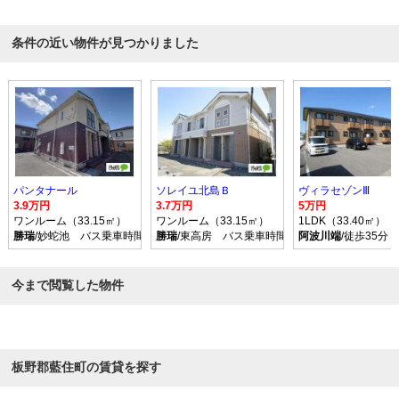
条件の近い物件が見つかりました
パンタナール
ソレイユ北島Ｂ
ヴィラセゾンⅢ
3.9万円
3.7万円
5万円
ワンルーム（33.15㎡）
ワンルーム（33.15㎡）
1LDK（33.40㎡）
勝瑞
/妙蛇池 バス乗車時間5分 停歩4分
勝瑞
/東高房 バス乗車時間6分 停歩3分
阿波川端
/徒歩35分
今まで閲覧した物件
板野郡藍住町の賃貸を探す