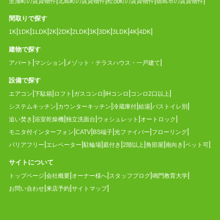
里浦町の賃貸物件
北島町の賃貸物件
松茂町の賃貸物件
徳島市の賃貸物件
間取りで探す
1K
1DK
1LDK
2K
2DK
2LDK
3K
3DK
3LDK
4K
4DK
建物で探す
アパート
マンション
メゾット・テラスハウス・一戸建て
設備で探す
エアコン
下駄箱
ロフト
ガスコンロ
IHコンロ
コンロ2口以上
システムキッチン
カウンターキッチン
冷蔵庫付
給湯
バストイレ別
追い焚き
浴室乾燥機
独立洗面台
ウォシュレット
オートロック
モニタ付インターフォン
CATV
BS端子
光ファイバー
フローリング
バリアフリー
エレベーター
駐輪場
庭付き
2階以上
角部屋
南向き
ペット可
サイトについて
トップページ
会社概要
オーナー様へ
スタッフブログ
鳴門教育大学
お問い合わせ
来店予約
サイトマップ