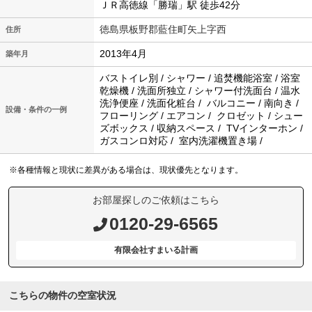
ＪＲ高徳線「勝瑞」駅 徒歩42分
徳島県板野郡藍住町矢上字西
住所
2013年4月
築年月
バストイレ別 / シャワー / 追焚機能浴室 / 浴室
乾燥機 / 洗面所独立 / シャワー付洗面台 / 温水
洗浄便座 / 洗面化粧台 / バルコニー / 南向き /
設備・条件の一例
フローリング / エアコン / クロゼット / シュー
ズボックス / 収納スペース / TVインターホン /
ガスコンロ対応 / 室内洗濯機置き場 /
※各種情報と現状に差異がある場合は、現状優先となります。
お部屋探しのご依頼はこちら
0120-29-6565
有限会社すまいる計画
こちらの物件の空室状況