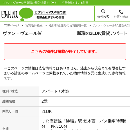
ヴァン・ヴェールⅣ 勝瑞の2LDK賃貸アパート！｜有限会社すまいる計画
物件検索
お店へ連絡
TOPページ
賃貸物件検索
板野郡藍住町の賃貸情報一覧
ヴァン・ヴェールⅣ 勝瑞の2
ヴァン・ヴェールⅣ
勝瑞の2LDK賃貸アパート
こちらの物件は掲載が終了しています。
※このページの情報は広告情報ではありません。過去から現在まで有限会社す
まいる計画のホームぺージに掲載されていた物件情報を元に生成した参考情報
です。
アパート / 木造
種別 / 構造
2階
建物階建
2LDK
間取り一例
ＪＲ高徳線「勝瑞」駅 笠木西 バス乗車時間8
分 停歩10分
交通