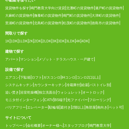
不動産を借りたい
賃貸物件を探す
鳴門教育大学向け賃貸
北灘町の賃貸物件
瀬戸町の賃貸物件
大麻町の賃貸物件
撫養町の賃貸物件
鳴門町の賃貸物件
大津町の賃貸物件
里浦町の賃貸物件
北島町の賃貸物件
松茂町の賃貸物件
徳島市の賃貸物件
間取りで探す
1K
1DK
1LDK
2K
2DK
2LDK
3K
3DK
3LDK
4K
4DK
建物で探す
アパート
マンション
メゾット・テラスハウス・一戸建て
設備で探す
エアコン
下駄箱
ロフト
ガスコンロ
IHコンロ
コンロ2口以上
システムキッチン
カウンターキッチン
冷蔵庫付
給湯
バストイレ別
追い焚き
浴室乾燥機
独立洗面台
ウォシュレット
オートロック
モニタ付インターフォン
CATV
BS端子
光ファイバー
フローリング
バリアフリー
エレベーター
駐輪場
庭付き
2階以上
角部屋
南向き
ペット可
サイトについて
トップページ
会社概要
オーナー様へ
スタッフブログ
鳴門教育大学