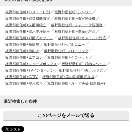
板野郡藍住町+バストイレ別
板野郡藍住町+シャワー
板野郡藍住町+追焚機能浴室
板野郡藍住町+浴室乾燥機
板野郡藍住町+洗面所独立
板野郡藍住町+シャワー付洗面台
板野郡藍住町+温水洗浄便座
板野郡藍住町+洗面化粧台
板野郡藍住町+対面式キッチン
板野郡藍住町+ガスコンロ対応
板野郡藍住町+角部屋
板野郡藍住町+バルコニー
板野郡藍住町+南向き
板野郡藍住町+フローリング
板野郡藍住町+エアコン
板野郡藍住町+クロゼット
板野郡藍住町+シューズボックス
板野郡藍住町+収納スペース
板野郡藍住町+TVインターホン
板野郡藍住町+宅配ボックス
板野郡藍住町+CATV
板野郡藍住町+室内洗濯機置き場
板野郡藍住町+即入居可
板野郡藍住町+カード決済(初期費用)
最近検索した条件
このページをメールで送る