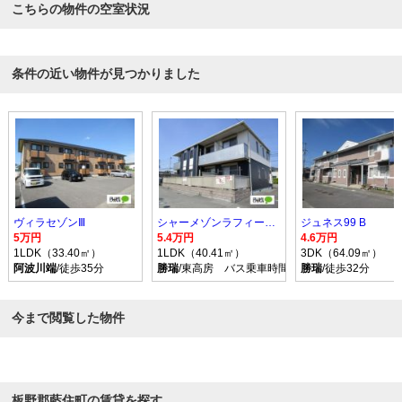
こちらの物件の空室状況
条件の近い物件が見つかりました
ヴィラセゾンⅢ
シャーメゾンラフィーネ一番館
ジュネス99 B
5万円
5.4万円
4.6万円
1LDK（33.40㎡）
1LDK（40.41㎡）
3DK（64.09㎡）
阿波川端
/徒歩35分
勝瑞
/東高房 バス乗車時間3分 停歩2分
勝瑞
/徒歩32分
今まで閲覧した物件
板野郡藍住町の賃貸を探す