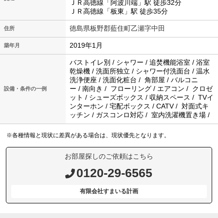
ＪＲ高徳線「阿波川端」駅 徒歩32分
ＪＲ高徳線「板東」駅 徒歩35分
徳島県板野郡藍住町乙瀬字中田
住所
2019年1月
築年月
バストイレ別 / シャワー / 追焚機能浴室 / 浴室
乾燥機 / 洗面所独立 / シャワー付洗面台 / 温水
洗浄便座 / 洗面化粧台 / 角部屋 / バルコニ
ー / 南向き / フローリング / エアコン / クロゼ
設備・条件の一例
ット / シューズボックス / 収納スペース / TVイ
ンターホン / 宅配ボックス / CATV / 対面式キ
ッチン / ガスコンロ対応 / 室内洗濯機置き場 /
※各種情報と現状に差異がある場合は、現状優先となります。
お部屋探しのご依頼はこちら
0120-29-6565
有限会社すまいる計画