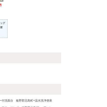
円
ッグ
便
ー付洗面台
板野郡北島町+温水洗浄便座