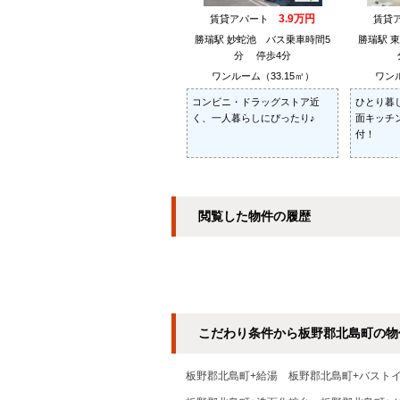
3.9万円
賃貸アパート
賃貸
勝瑞駅 妙蛇池 バス乗車時間5
勝瑞駅 
分 停歩4分
ワンルーム（33.15㎡）
ワンル
コンビニ・ドラッグストア近
ひとり暮
く、一人暮らしにぴったり♪
面キッチ
付！
閲覧した物件の履歴
こだわり条件から板野郡北島町の物
板野郡北島町+給湯
板野郡北島町+バスト