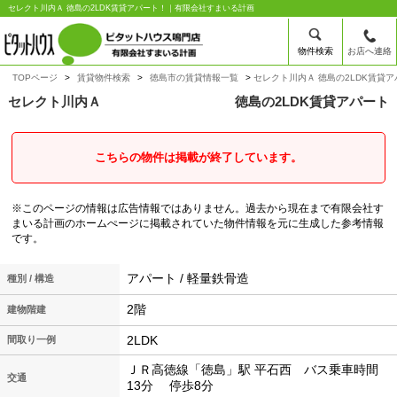
セレクト川内Ａ 徳島の2LDK賃貸アパート！｜有限会社すまいる計画
物件検索
お店へ連絡
TOPページ
賃貸物件検索
徳島市の賃貸情報一覧
セレクト川内Ａ 徳島の2LDK賃貸ア
セレクト川内Ａ
徳島の2LDK賃貸アパート
こちらの物件は掲載が終了しています。
※このページの情報は広告情報ではありません。過去から現在まで有限会社す
まいる計画のホームぺージに掲載されていた物件情報を元に生成した参考情報
です。
アパート / 軽量鉄骨造
種別 / 構造
2階
建物階建
2LDK
間取り一例
ＪＲ高徳線「徳島」駅 平石西 バス乗車時間
交通
13分 停歩8分