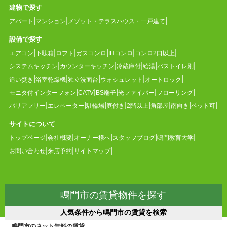
建物で探す
アパート
マンション
メゾット・テラスハウス・一戸建て
設備で探す
エアコン
下駄箱
ロフト
ガスコンロ
IHコンロ
コンロ2口以上
システムキッチン
カウンターキッチン
冷蔵庫付
給湯
バストイレ別
追い焚き
浴室乾燥機
独立洗面台
ウォシュレット
オートロック
モニタ付インターフォン
CATV
BS端子
光ファイバー
フローリング
バリアフリー
エレベーター
駐輪場
庭付き
2階以上
角部屋
南向き
ペット可
サイトについて
トップページ
会社概要
オーナー様へ
スタッフブログ
鳴門教育大学
お問い合わせ
来店予約
サイトマップ
鳴門市の賃貸物件を探す
人気条件から鳴門市の賃貸を検索
鳴門市のネット無料の賃貸