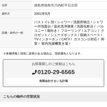
徳島県徳島市川内町平石古田
住所
2001年9月
築年月
バストイレ別 / シャワー / 洗面所独立 / シャワ
ー付洗面台 / 温水洗浄便座 / 洗面化粧台 / バル
コニー / 南向き / フローリング / エアコン / ク
設備・条件の一例
ロゼット / シューズボックス / 収納スペース /
TVインターホン / CATV / ガスコンロ対応 / 和
室 / 室内洗濯機置き場 /
※各種情報と現状に差異がある場合は、現状優先となります。
お部屋探しのご依頼はこちら
0120-29-6565
有限会社すまいる計画
こちらの物件の空室状況