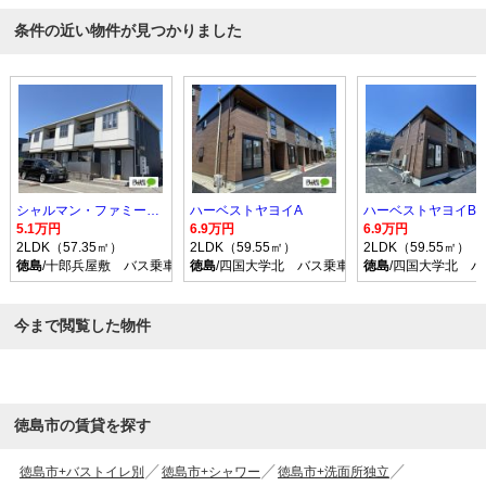
条件の近い物件が見つかりました
シャルマン・ファミーユ１
ハーベストヤヨイA
ハーベストヤヨイB
5.1万円
6.9万円
6.9万円
2LDK（57.35㎡）
2LDK（59.55㎡）
2LDK（59.55㎡）
徳島
/十郎兵屋敷 バス乗車時間21分 停歩2分
徳島
/四国大学北 バス乗車時間21分 停歩3分
徳島
/四国大学北 バ
今まで閲覧した物件
徳島市の賃貸を探す
徳島市+バストイレ別
徳島市+シャワー
徳島市+洗面所独立