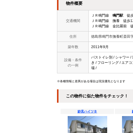
物件概要
ＪＲ鳴門線
鳴門駅
徒歩
交通機関
ＪＲ鳴門線 撫養 徒歩1
ＪＲ鳴門線 金比羅前 徒
住所
徳島県鳴門市撫養町斎田
築年数
2011年9月
バストイレ別 / シャワー / 
設備・条件
き / フローリング / エア
の一例
場 /
※各種情報と差異がある場合は現況優先となります
この物件に似た物件をチェック！
妙見ハイツＢ