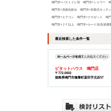
鳴門市+バストイレ別
鳴門市+シャワー
鳴門市+洗面化粧台
鳴門市+対面式キッチ
鳴門市+エアコン
鳴門市+クロゼット
鳴
鳴門市+２Ｆ以上
鳴門市+カード決済(初期
最近検索した条件一覧
ピタットハウス 鳴門店
〒772-0002
徳島県鳴門市撫養町斎田字北浜57