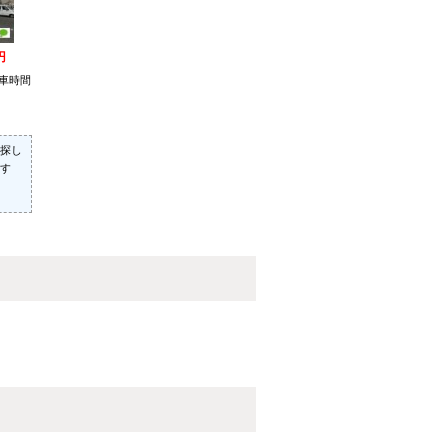
円
車時間
探し
す