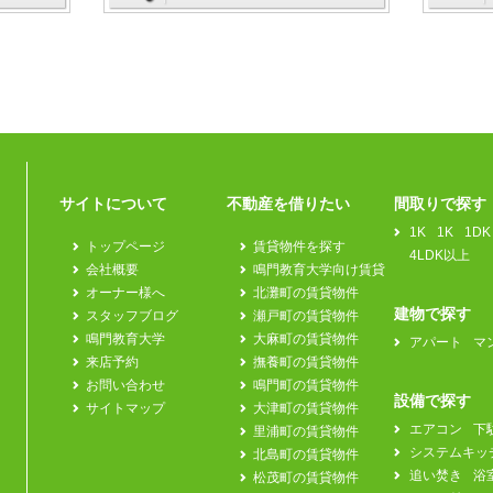
サイトについて
不動産を借りたい
間取りで探す
1K
1K
1DK
トップページ
賃貸物件を探す
4LDK以上
会社概要
鳴門教育大学向け賃貸
オーナー様へ
北灘町の賃貸物件
建物で探す
スタッフブログ
瀬戸町の賃貸物件
鳴門教育大学
大麻町の賃貸物件
アパート
マ
来店予約
撫養町の賃貸物件
お問い合わせ
鳴門町の賃貸物件
設備で探す
サイトマップ
大津町の賃貸物件
エアコン
下
里浦町の賃貸物件
システムキッ
北島町の賃貸物件
追い焚き
浴
松茂町の賃貸物件