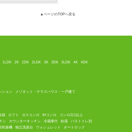
▲ページのTOPへ戻る
1LDK
2K
2DK
2LDK
3K
3DK
3LDK
4K
4DK
ンション
メゾネット・テラスハウス・一戸建て
駄箱
ロフト
ガスコンロ
IHコンロ
コンロ2口以上
チン
カウンターキッチン
冷蔵庫付
給湯
バストイレ別
室乾燥機
独立洗面台
ウォシュレット
オートロック