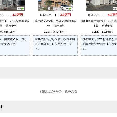
4.3万円
3.9万円
4.2万
アパート
賃貸アパート
賃貸アパート
崎小前 バス乗車時間5
鳴門駅 高島北 バス乗車時間15
鳴門駅 鳴門病院前 バス乗
分 停歩6分
分 停歩3分
5分 停歩5分
DK（56.16㎡）
2LDK（64.43㎡）
1LDK（51.89㎡）
み・共益費込み。ファ
家具の配置がしやすい横長の明
撫養町エリアでお部屋をお
すすめ3DK。
るい南向きリビングがポイン
の鳴門教育大学生様におす
ト。
め。
閲覧した物件の一覧を見る
す