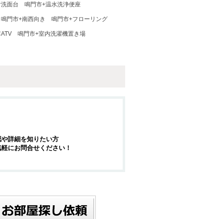
付洗面台
鳴門市+温水洗浄便座
鳴門市+南西向き
鳴門市+フローリング
ATV
鳴門市+室内洗濯機置き場
認や詳細を知りたい方
気軽にお問合せください！