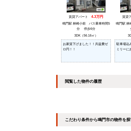
4.3万円
賃貸アパート
賃貸
鳴門駅 林崎小前 バス乗車時間5
鳴門駅 林
分 停歩6分
3DK（56.16㎡）
3
お家賃下げました！！共益費ゼ
駐車場込
ロ円！！
ミリーにお
閲覧した物件の履歴
こだわり条件から鳴門市の物件を探