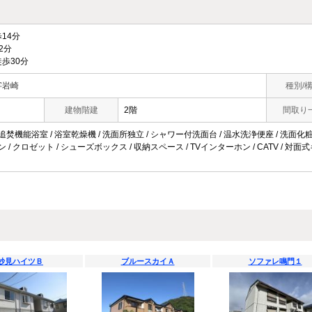
14分
2分
歩30分
字岩崎
種別/
建物階建
2階
間取り
追焚機能浴室 / 浴室乾燥機 / 洗面所独立 / シャワー付洗面台 / 温水洗浄便座 / 洗面化粧台 
コン / クロゼット / シューズボックス / 収納スペース / TVインターホン / CATV / 
妙見ハイツＢ
ブルースカイＡ
ソファレ鳴門１