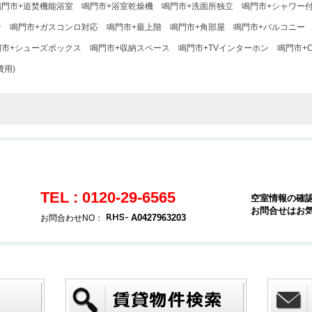
鳴門市+追焚機能浴室
鳴門市+浴室乾燥機
鳴門市+洗面所独立
鳴門市+シャワー
ン
鳴門市+ガスコンロ対応
鳴門市+最上階
鳴門市+角部屋
鳴門市+バルコニー
門市+シューズボックス
鳴門市+収納スペース
鳴門市+TVインターホン
鳴門市+C
費用)
TEL : 0120-29-6565
空室情報の確
お問合せはお
A0427963203
お問合わせNO：