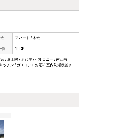
構造
アパート / 木造
一例
1LDK
/ 最上階 / 角部屋 / バルコニー / 南西向
対面式キッチン / ガスコンロ対応 / 室内洗濯機置き