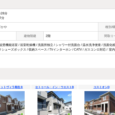
28分
7分
字かや
種別/
建物階建
2階
間取り
 追焚機能浴室 / 浴室乾燥機 / 洗面所独立 / シャワー付洗面台 / 温水洗浄便座 / 洗面化粧台
 / シューズボックス / 収納スペース / TVインターホン / CATV / ガスコンロ対応 / 
リットヴィラ相生Ｂ
セトゥール・イン・ウエストB
コスミオンD