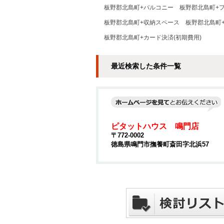
板野郡北島町+バルコニー
板野郡北島町+
板野郡北島町+収納スペース
板野郡北島町
板野郡北島町+カード決済(初期費用)
最近検索した条件一覧
ピタットハウス 鳴門店
〒772-0002
徳島県鳴門市撫養町斎田字北浜57