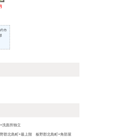
円
のカ
部
+洗面所独立
野郡北島町+最上階
板野郡北島町+角部屋