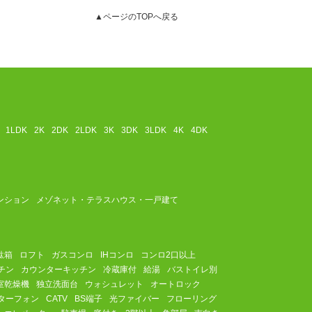
▲ページのTOPへ戻る
1LDK
2K
2DK
2LDK
3K
3DK
3LDK
4K
4DK
ンション
メゾネット・テラスハウス・一戸建て
駄箱
ロフト
ガスコンロ
IHコンロ
コンロ2口以上
チン
カウンターキッチン
冷蔵庫付
給湯
バストイレ別
室乾燥機
独立洗面台
ウォシュレット
オートロック
ターフォン
CATV
BS端子
光ファイバー
フローリング