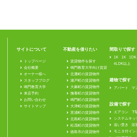
サイトについて
不動産を借りたい
間取りで探す
1K
1K
1DK
トップページ
賃貸物件を探す
4LDK以上
会社概要
鳴門教育大学向け賃貸
オーナー様へ
北灘町の賃貸物件
建物で探す
スタッフブログ
瀬戸町の賃貸物件
鳴門教育大学
大麻町の賃貸物件
アパート
マ
来店予約
撫養町の賃貸物件
お問い合わせ
鳴門町の賃貸物件
設備で探す
サイトマップ
大津町の賃貸物件
エアコン
下
里浦町の賃貸物件
システムキッ
北島町の賃貸物件
追い焚き
浴
松茂町の賃貸物件
モニタ付イン
徳島市の賃貸物件