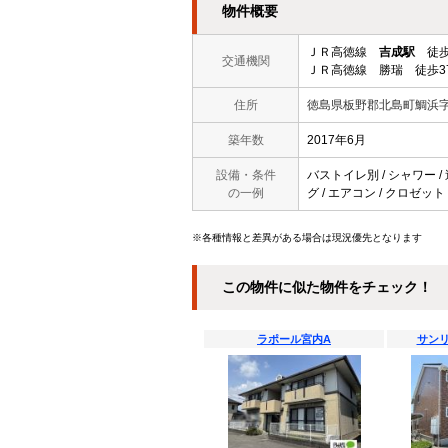
物件概要
ＪＲ高徳線
吉成駅
徒歩
交通機関
ＪＲ高徳線 勝瑞 徒歩3
住所
徳島県板野郡北島町鯛浜
築年数
2017年6月
設備・条件
バストイレ別 / シャワー /
の一例
グ / エアコン / クロゼット
※各種情報と差異がある場合は現況優先となります
この物件に似た物件をチェック！
ラポール宮内A
サン