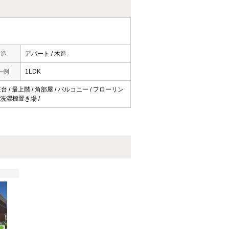
構造
アパート / 木造
一例
1LDK
 / 最上階 / 角部屋 / バルコニー / フローリン
室内洗濯機置き場 /