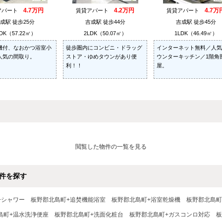
4.7万円
4.2万円
4.7万
アパート
賃貸アパート
賃貸アパート
成駅 徒歩25分
吉成駅 徒歩44分
吉成駅 徒歩45分
DK（57.22㎡）
2LDK（50.07㎡）
1LDK（46.49㎡）
機付、なおかつ浴室小
徒歩圏内にコンビニ・ドラッグ
インターネット無料／人気
人気の間取り。
ストア・ゆめタウンがあり便
ウンターキッチン／1階角
利！！
屋。
閲覧した物件の一覧を見る
件を探す
+シャワー
板野郡北島町+追焚機能浴室
板野郡北島町+浴室乾燥機
板野郡北島町
島町+温水洗浄便座
板野郡北島町+洗面化粧台
板野郡北島町+ガスコンロ対応
板