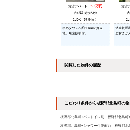
5.3万円
賃貸アパート
賃貸
吉成駅 徒歩33分
吉
2LDK（57.84㎡）
2L
ゆめタウンへ約500ｍの好立
浴室乾燥
地。居室照明付。
窓付きが
閲覧した物件の履歴
こだわり条件から板野郡北島町の物
板野郡北島町+バストイレ別
板野郡北島町
板野郡北島町+シャワー付洗面台
板野郡北