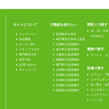
サイトについて
不動産を借りたい
間取りで探す
1K
1K
1DK
トップページ
賃貸物件を探す
4LDK以上
会社概要
鳴門教育大学向け賃貸
オーナー様へ
北灘町の賃貸物件
建物で探す
スタッフブログ
瀬戸町の賃貸物件
鳴門教育大学
大麻町の賃貸物件
アパート
マ
来店予約
撫養町の賃貸物件
お問い合わせ
鳴門町の賃貸物件
設備で探す
サイトマップ
大津町の賃貸物件
エアコン
下
里浦町の賃貸物件
システムキッ
北島町の賃貸物件
追い焚き
浴
松茂町の賃貸物件
モニタ付イン
徳島市の賃貸物件
バリアフリー
ペット可