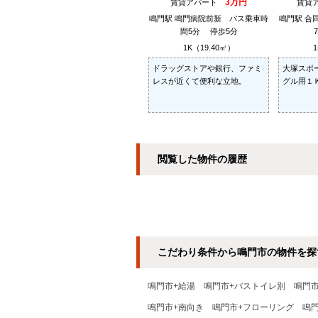
3万円
賃貸アパート
賃貸
鳴門駅 鳴門病院前新 バス乗車時
鳴門駅 合
間5分 停歩5分
1K（19.40㎡）
1
ドラッグストアや銀行、ファミ
大塚スポ
レスが近くて便利な立地。
グル用１
閲覧した物件の履歴
こだわり条件から鳴門市の物件を探
鳴門市+給湯
鳴門市+バストイレ別
鳴門
鳴門市+南向き
鳴門市+フローリング
鳴