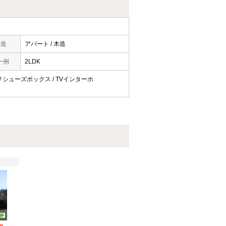
構造
アパート / 木造
一例
2LDK
ン / シューズボックス / TVインターホ