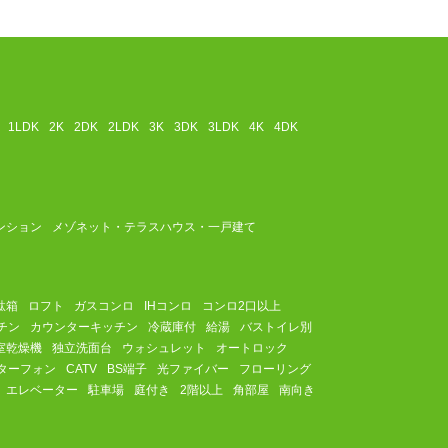
1LDK
2K
2DK
2LDK
3K
3DK
3LDK
4K
4DK
ンション
メゾネット・テラスハウス・一戸建て
駄箱
ロフト
ガスコンロ
IHコンロ
コンロ2口以上
チン
カウンターキッチン
冷蔵庫付
給湯
バストイレ別
室乾燥機
独立洗面台
ウォシュレット
オートロック
ターフォン
CATV
BS端子
光ファイバー
フローリング
エレベーター
駐車場
庭付き
2階以上
角部屋
南向き