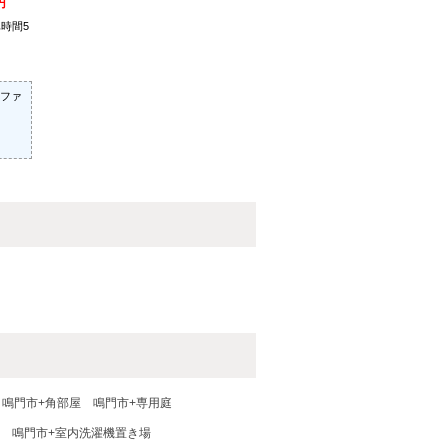
円
時間5
ファ
鳴門市+角部屋
鳴門市+専用庭
鳴門市+室内洗濯機置き場