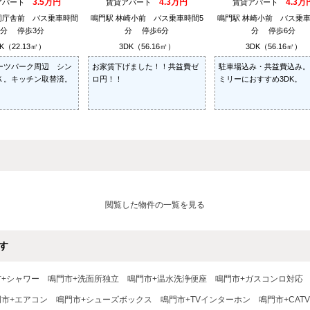
3.5万円
4.3万円
4.3万
アパート
賃貸アパート
賃貸アパート
同庁舎前 バス乗車時間
鳴門駅 林崎小前 バス乗車時間5
鳴門駅 林崎小前 バス乗車
7分 停歩3分
分 停歩6分
分 停歩6分
K（22.13㎡）
3DK（56.16㎡）
3DK（56.16㎡）
ーツパーク周辺 シン
お家賃下げました！！共益費ゼ
駐車場込み・共益費込み。
Ｋ。キッチン取替済。
ロ円！！
ミリーにおすすめ3DK。
閲覧した物件の一覧を見る
す
市+シャワー
鳴門市+洗面所独立
鳴門市+温水洗浄便座
鳴門市+ガスコンロ対応
門市+エアコン
鳴門市+シューズボックス
鳴門市+TVインターホン
鳴門市+CATV