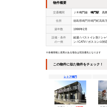
物件概要
交通機関
ＪＲ鳴門線
鳴門駅
高島
住所
徳島県鳴門市鳴門町高島
築年数
1998年2月
設備・条件
給湯 / バストイレ別 / シャ
の一例
ン / CATV / ガスコンロ
※各種情報と差異がある場合は現況優先となります
この物件に似た物件をチェック！
レトア鳴門