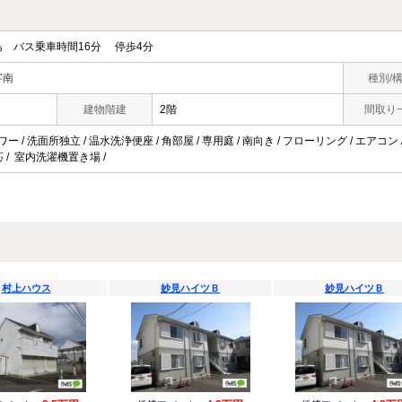
 バス乗車時間16分 停歩4分
字南
種別/
建物階建
2階
間取り
ワー / 洗面所独立 / 温水洗浄便座 / 角部屋 / 専用庭 / 南向き / フローリング / エアコ
対応 / 室内洗濯機置き場 /
村上ハウス
妙見ハイツＢ
妙見ハイツＢ